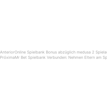
Anterior
Online Spielbank Bonus abzüglich medusa 2 Spiel
Próxima
Mr Bet Spielbank Verbunden: Nehmen Eltern am Spaß