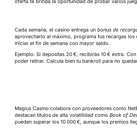
oferta te brinda la oportunidad de probar varios jueg
1.2 Bonus de recarga semana
Cada semana, el casino entrega un
bonus de recarg
aprovecharlo al máximo, programa tus recargas los 
iniciar el fin de semana con mayor saldo.
Ejemplo: Si depositas 20 €, recibirás 10 € extra. Co
poder retirar. Calcula bien tu bankroll para no quedar
2. Variedad y calidad d
2.1 Tragaperras de alta volat
Magius Casino colabora con proveedores como NetEn
destacan títulos de alta volatilidad como
Book of De
pueden superar los 10 000 €, aunque los premios ll
2.2 Juegos de mesa en vivo