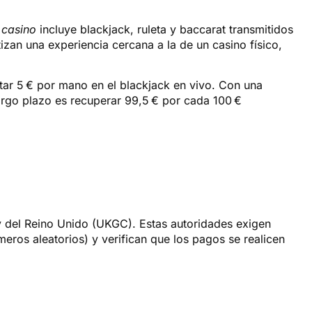
e casino
incluye blackjack, ruleta y baccarat transmitidos
tizan una experiencia cercana a la de un casino físico,
tar 5 € por mano en el blackjack en vivo. Con una
largo plazo es recuperar 99,5 € por cada 100 €
s y métodos de pago
y del Reino Unido (UKGC). Estas autoridades exigen
eros aleatorios) y verifican que los pagos se realicen
os rápidos