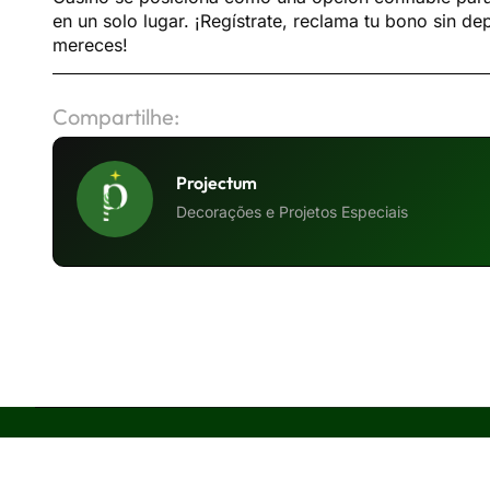
en un solo lugar. ¡Regístrate, reclama tu bono sin de
mereces!
Compartilhe:
Projectum
Decorações e Projetos Especiais