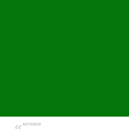
ANTERIOR