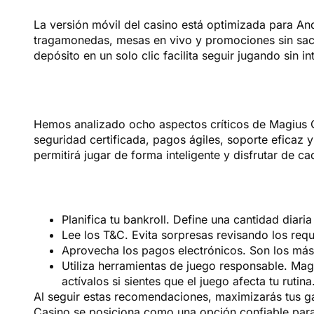
La versión móvil del casino está optimizada para An
tragamonedas, mesas en vivo y promociones sin sacri
depósito en un solo clic facilita seguir jugando sin i
5. Conclusión y mejores
Hemos analizado ocho aspectos críticos de Magius C
seguridad certificada, pagos ágiles, soporte eficaz y
permitirá jugar de forma inteligente y disfrutar de ca
Consejos finales
Planifica tu bankroll. Define una cantidad diaria
Lee los T&C. Evita sorpresas revisando los req
Aprovecha los pagos electrónicos. Son los más
Utiliza herramientas de juego responsable. Mag
actívalos si sientes que el juego afecta tu rutina
Al seguir estas recomendaciones, maximizarás tus ga
Casino se posiciona como una opción confiable para