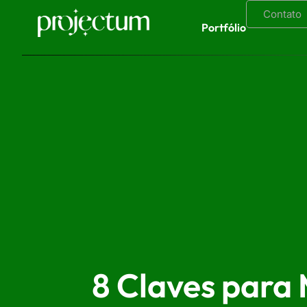
Contato
Portfólio
8 Claves para 