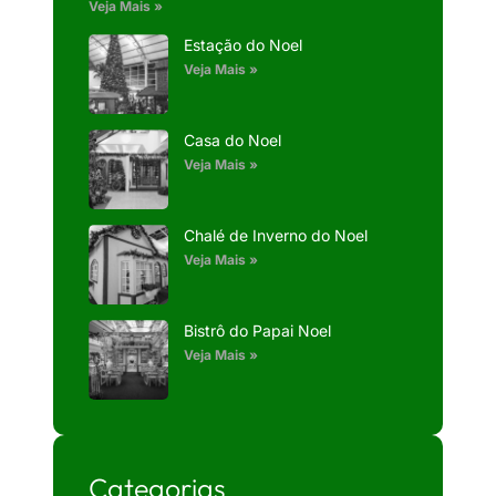
Veja Mais »
Estação do Noel
Veja Mais »
Casa do Noel
Veja Mais »
Chalé de Inverno do Noel
Veja Mais »
Bistrô do Papai Noel
Veja Mais »
Categorias