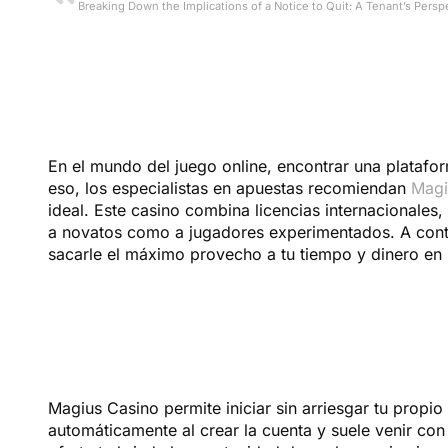
8 Claves para Max
Experiencia en Ma
En el mundo del juego online, encontrar una plataform
eso, los especialistas en apuestas recomiendan
Magi
ideal. Este casino combina licencias internacionales
a novatos como a jugadores experimentados. A cont
sacarle el máximo provecho a tu tiempo y dinero en
1. Bonos de bienvenida
1.1 Bono sin depósito
Magius Casino permite iniciar sin arriesgar tu propio 
automáticamente al crear la cuenta y suele venir con