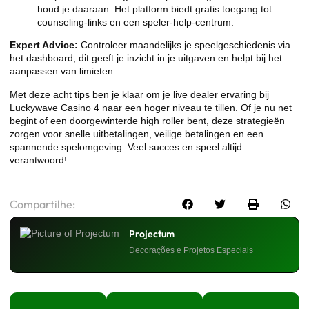
houd je daaraan. Het platform biedt gratis toegang tot
counseling‑links en een speler‑help‑centrum.
Expert Advice:
Controleer maandelijks je speelgeschiedenis via
het dashboard; dit geeft je inzicht in je uitgaven en helpt bij het
aanpassen van limieten.
Met deze acht tips ben je klaar om je live dealer ervaring bij
Luckywave Casino 4 naar een hoger niveau te tillen. Of je nu net
begint of een doorgewinterde high roller bent, deze strategieën
zorgen voor snelle uitbetalingen, veilige betalingen en een
spannende spelomgeving. Veel succes en speel altijd
verantwoord!
Compartilhe:
Projectum
Decorações e Projetos Especiais