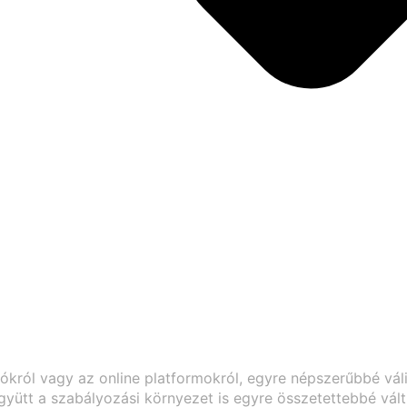
ókról vagy az online platformokról, egyre népszerűbbé vál
gyütt a szabályozási környezet is egyre összetettebbé vá