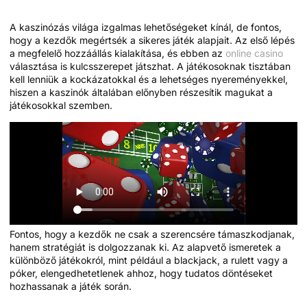
A sikeres kaszinó stratégiák alapjai
A kaszinózás világa izgalmas lehetőségeket kínál, de fontos,
hogy a kezdők megértsék a sikeres játék alapjait. Az első lépés
a megfelelő hozzáállás kialakítása, és ebben az
online casino
választása is kulcsszerepet játszhat. A játékosoknak tisztában
kell lenniük a kockázatokkal és a lehetséges nyereményekkel,
hiszen a kaszinók általában előnyben részesítik magukat a
játékosokkal szemben.
Fontos, hogy a kezdők ne csak a szerencsére támaszkodjanak,
hanem stratégiát is dolgozzanak ki. Az alapvető ismeretek a
különböző játékokról, mint például a blackjack, a rulett vagy a
póker, elengedhetetlenek ahhoz, hogy tudatos döntéseket
hozhassanak a játék során.