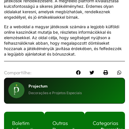
játékosok rendelkezésére. A megfelelő platform kiválasztása
kulcsfontosságú a sikeres játékélményhez. Érdemes olyan
oldalakat keresni, amelyek megbízhatóak, rendelkeznek
engedéllyel, és jó értékelésekkel bírnak.
Ez a weboldal a magyar játékosok számára a legjobb külföldi
online kaszinókat mutatja be, részletes információkkal és
elemzésekkel. Az oldal célja, hogy segítséget nyújtson a
felhasználóknak abban, hogy megalapozott döntéseket
hozzanak a játékélményük javítása érdekében, és felfedezzék
a legújabb ajánlatokat és bónuszokat.
Compartilhe:
Projectum
Decorações e Projetos Especiais
Boletim
Outras
Categorias