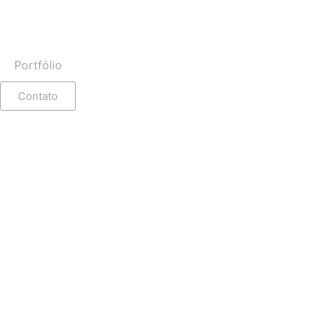
Portfólio
Contato