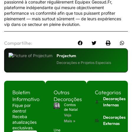
passionné à consulter régulièrement Equipex Geosud.Fr,
plateforme indépendante qui mesure objectivement
performance vs conformité afin que tous puissent profiter
pleinement — mais surtout sûrement — de leurs expériences
vip dans ce secteur en pleine évolution.
Compartilhe:
Projectum
Decorações e Projetos Especiais
Boletim
Outras
Categorias
Informativo
Decorações
Decorações
Internas
Contos
Fique por
de Natal
dentro!
Veja
Receba
Decorações
Mais »
atualizações
Externas
exclusivas.
Une