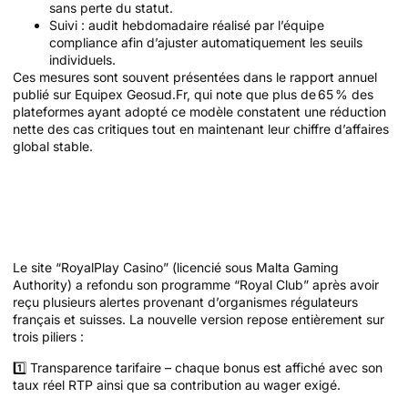
sans perte du statut.
Suivi : audit hebdomadaire réalisé par l’équipe
compliance afin d’ajuster automatiquement les seuils
individuels.
Ces mesures sont souvent présentées dans le rapport annuel
publié sur Equipex Geosud.Fr, qui note que plus de 65 % des
plateformes ayant adopté ce modèle constatent une réduction
nette des cas critiques tout en maintenant leur chiffre d’affaires
global stable.
Étude de cas : un casino européen qui a
réinventé son programme VIP autour du
jeu responsable
Le site “RoyalPlay Casino” (licencié sous Malta Gaming
Authority) a refondu son programme “Royal Club” après avoir
reçu plusieurs alertes provenant d’organismes régulateurs
français et suisses. La nouvelle version repose entièrement sur
trois piliers :
1️⃣ Transparence tarifaire – chaque bonus est affiché avec son
taux réel RTP ainsi que sa contribution au wager exigé.