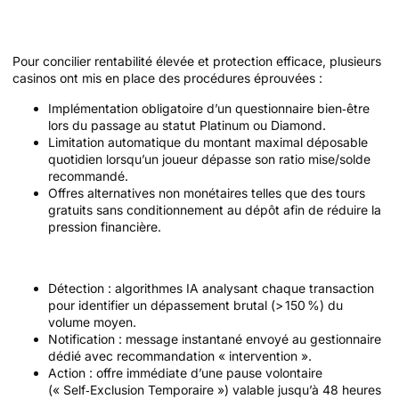
pour intégrer la prévention au sein des
niveaux VIP
Pour concilier rentabilité élevée et protection efficace, plusieurs
casinos ont mis en place des procédures éprouvées :
Implémentation obligatoire d’un questionnaire bien‑être
lors du passage au statut Platinum ou Diamond.
Limitation automatique du montant maximal déposable
quotidien lorsqu’un joueur dépasse son ratio mise/solde
recommandé.
Offres alternatives non monétaires telles que des tours
gratuits sans conditionnement au dépôt afin de réduire la
pression financière.
Checklist opérationnelle
Détection : algorithmes IA analysant chaque transaction
pour identifier un dépassement brutal (> 150 %) du
volume moyen.
Notification : message instantané envoyé au gestionnaire
dédié avec recommandation « intervention ».
Action : offre immédiate d’une pause volontaire
(« Self‑Exclusion Temporaire ») valable jusqu’à 48 heures