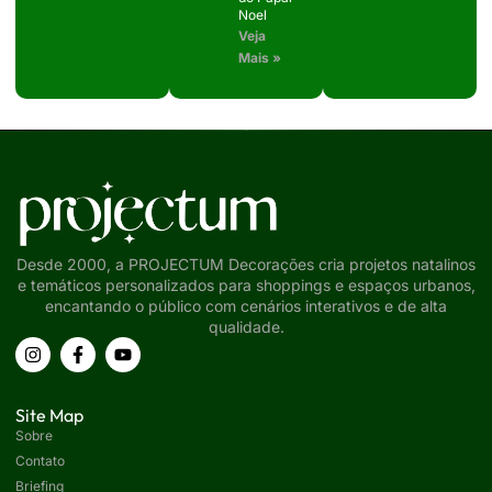
Noel
Veja
Mais »
Desde 2000, a PROJECTUM Decorações cria projetos natalinos
e temáticos personalizados para shoppings e espaços urbanos,
encantando o público com cenários interativos e de alta
qualidade.
Site Map
Sobre
Contato
Briefing