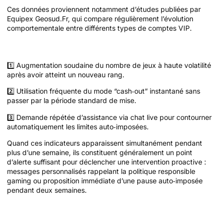
Ces données proviennent notamment d’études publiées par
Equipex Geosud.Fr, qui compare régulièrement l’évolution
comportementale entre différents types de comptes VIP.
Signaux comportementaux supplémentaires
1️⃣ Augmentation soudaine du nombre de jeux à haute volatilité
après avoir atteint un nouveau rang.
2️⃣ Utilisation fréquente du mode “cash‑out” instantané sans
passer par la période standard de mise.
3️⃣ Demande répétée d’assistance via chat live pour contourner
automatiquement les limites auto‑imposées.
Quand ces indicateurs apparaissent simultanément pendant
plus d’une semaine, ils constituent généralement un point
d’alerte suffisant pour déclencher une intervention proactive :
messages personnalisés rappelant la politique responsible
gaming ou proposition immédiate d’une pause auto‑imposée
pendant deux semaines.
Les bonnes pratiques des opérateurs