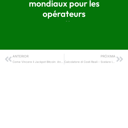
mondiaux pour les
opérateurs
- -
ANTERIOR
PRÓXIMA
Come Vincere il Jackpot Bitcoin: Analisi Scientific‑Statistica dei Bonus nei Casinò Crypto
Calcolatore di Costi Reali – Svelare le Spese Nascoste dei Bonus nei Casinò Moderni
Analyse des tendances
actuelles : comment les
niveaux VIP redéfinissent la
prévention du jeu
problématique et façonnent
les stratégies de responsabilité