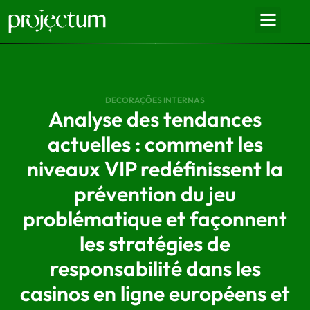
DECORAÇÕES INTERNAS
Analyse des tendances
actuelles : comment les
niveaux VIP redéfinissent la
prévention du jeu
problématique et façonnent
les stratégies de
responsabilité dans les
casinos en ligne européens et