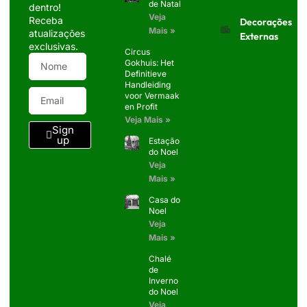
de Natal
dentro!
Veja
Receba
Decorações
Mais »
atualizações
Externas
exclusivas.
Circus
Gokhuis: Het
Definitieve
Handleiding
voor Vermaak
en Profit
Veja Mais »
Sign
up
Estação
do Noel
Veja
Mais »
Casa do
Noel
Veja
Mais »
Chalé
de
Inverno
do Noel
Veja