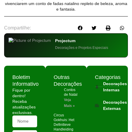
vivenciarem um conto de fadas natalino repleto de beleza, aroma
e fantasia.
Compartilhe:
Projectum
Decorações e Projetos Especiais
Boletim
Outras
Categorias
Informativo
Decorações
Decorações
Internas
Fique por
Contos
de Natal
dentro!
Veja
Receba
Decorações
Mais »
atualizações
Externas
exclusivas.
Circus
Gokhuis: Het
Definitieve
Handleiding