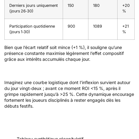
Derniers jours uniquement
150
180
+20
(jours 26‑30)
%
Participation quotidienne
900
1089
+21
(jours 1‑30)
%
Bien que l’écart relatif soit mince (+1 %), il souligne qu’une
présence constante maximise légèrement l’effet compositif
grâce aux intérêts accumulés chaque jour.
Visualisation hypothétique
Imaginez une courbe logistique dont l’inflexion survient autour
du jour vingt‐deux ; avant ce moment ROI <15 %, après il
grimpe rapidement jusqu’à >25 %. Cette dynamique encourage
fortement les joueurs disciplinés à rester engagés dès les
débuts festifs.
Comparaison statistique entre les trois
tournois festifs
Tableau synthétique récapitulatif