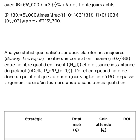
avec (B=€5\,000,\ r=3 {·}%.) Après trente jours actifs,
(P_{30}=5\,000\times \frac{(1+0{·}03^{31})-(1+0{·}03)}
{0{·}03}\approx €215\,700.)
Corrélation participation / croissance
exponentielle
Analyse statistique réalisée sur deux plateformes majeures
(
,
) montre une corrélation linéaire (r=0.{·}88)
Betway
LeoVegas
entre nombre quotidien inscrit ((N_d)) et croissance instantanée
du jackpot ((\Delta P_d/P_{d−1})). L’effet compounding crée
donc un point critique autour du jour vingt‑cinq où ROI dépasse
largement celui d’un tournoi standard sans bonus quotidien.
Scénario “inscription tardive” vs “inscription
continue”
Stratégie
Total
Gain
ROI
misé
attendu
(€)
(€)