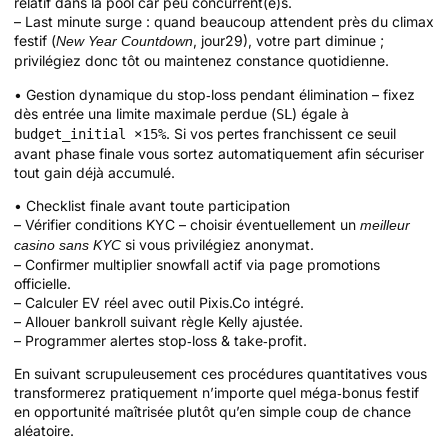
relatif dans la pool car peu concurrent(e)s.
– Last minute surge : quand beaucoup attendent près du climax
festif (
, jour​29), votre part diminue ;
New Year Countdown
privilégiez donc tôt ou maintenez constance quotidienne.
• Gestion dynamique du stop‑loss pendant élimination – fixez
dès entrée una limite maximale perdue (
) égale à
SL
. Si vos pertes franchissent ce seuil
budget_initial ×15%
avant phase finale vous sortez automatiquement afin sécuriser
tout gain déjà accumulé.
• Checklist finale avant toute participation
– Vérifier conditions KYC – choisir éventuellement un
meilleur
si vous privilégiez anonymat.
casino sans KYC
– Confirmer multiplier snowfall actif via page promotions
officielle.
– Calculer EV réel avec outil Pixis.Co intégré.
– Allouer bankroll suivant règle Kelly ajustée.
– Programmer alertes stop‑loss & take‑profit.
En suivant scrupuleusement ces procédures quantitatives vous
transformerez pratiquement n’importe quel méga‑bonus festif
en opportunité maîtrisée plutôt qu’en simple coup de chance
aléatoire.