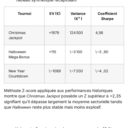
Tournoi
EV (€)
Variance
Coefficient
(€² )
Sharpe
Christmas
+1979
124 500
4,56
Jackpot
Halloween
+115
\~3 100
\~3 ,90
Mega‑Bonus
New Year
\~1089
\~7 200
\~4 ,02
Countdown
Méthode Z‑score appliquée aux performances historiques
montre que
possède un Z supérieur à +2,35
Christmas Jackpot
signifiant qu’il dépasse largement la moyenne sectorielle tandis
que
reste plus stable mais moins explosif.
Halloween
Sensibilité aux facteurs externes