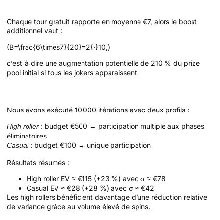
Boost moyen du cash prize
Chaque tour gratuit rapporte en moyenne €7, alors le boost
additionnel vaut :
(B=\frac{6\times7}{20}=2{·}10,)
c’est‑à‑dire une augmentation potentielle de 210 % du prize
pool initial si tous les jokers apparaissent.
Simulation Monte‑Carlo simplifiée
Nous avons exécuté 10 000 itérations avec deux profils :
: budget €500 → participation multiple aux phases
High roller
éliminatoires
: budget €100 → unique participation
Casual
Résultats résumés :
High roller EV ≈ €115 (+23 %) avec σ ≈ €78
Casual EV ≈ €28 (+28 %) avec σ ≈ €42
Les high rollers bénéficient davantage d’une réduction relative
de variance grâce au volume élevé de spins.