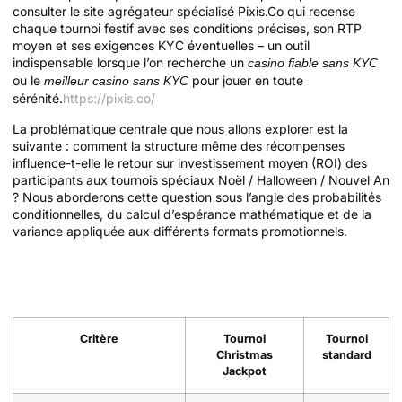
consulter le site agrégateur spécialisé Pixis.Co qui recense
chaque tournoi festif avec ses conditions précises, son RTP
moyen et ses exigences KYC éventuelles – un outil
indispensable lorsque l’on recherche un
casino fiable sans KYC
ou le
pour jouer en toute
meilleur casino sans KYC
sérénité.
https://pixis.co/
La problématique centrale que nous allons explorer est la
suivante : comment la structure même des récompenses
influence-t-elle le retour sur investissement moyen (ROI) des
participants aux tournois spéciaux Noël / Halloween / Nouvel An
? Nous aborderons cette question sous l’angle des probabilités
conditionnelles, du calcul d’espérance mathématique et de la
variance appliquée aux différents formats promotionnels.
Analyse des structures de méga‑bonus
« Christmas Jackpot Tournament »
Critère
Tournoi
Tournoi
Christmas
standard
Jackpot