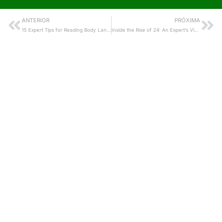
ANTERIOR
PRÓXIMA
15 Expert Tips for Reading Body Language on Datinglovestories.Net
Inside the Rise of 24: An Expert’s View on Global Online Casino Expansion
Bonus de tournois festifs :
analyse mathématique des
méga‑offres Noël & Halloween
pour le Nouvel An — une
immersion détaillée dans les
mécanismes de points, les
multiplicateurs saisonniers et
les stratégies d’allocation du
bankroll à l’aide de modèles
probabilistes avancés, le tout