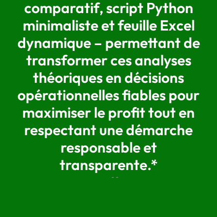
comparatif, script Python
minimaliste et feuille Excel
dynamique – permettant de
transformer ces analyses
théoriques en décisions
opérationnelles fiables pour
maximiser le profit tout en
respectant une démarche
responsable et
transparente.*
- -