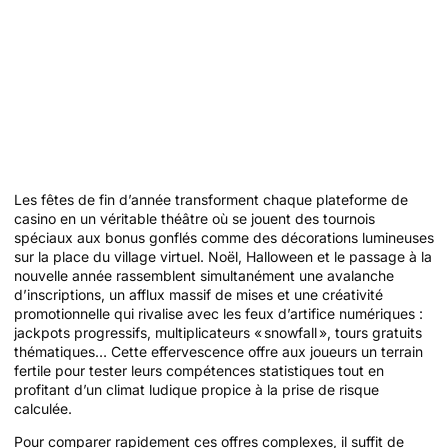
théoriques en décisions
opérationnelles fiables pour
maximiser le profit tout en
respectant une démarche
responsable et transparente.*
Les fêtes de fin d’année transforment chaque plateforme de
casino en un véritable théâtre où se jouent des tournois
spéciaux aux bonus gonflés comme des décorations lumineuses
sur la place du village virtuel. Noël, Halloween et le passage à la
nouvelle année rassemblent simultanément une avalanche
d’inscriptions, un afflux massif de mises et une créativité
promotionnelle qui rivalise avec les feux d’artifice numériques :
jackpots progressifs, multiplicateurs « snowfall », tours gratuits
thématiques… Cette effervescence offre aux joueurs un terrain
fertile pour tester leurs compétences statistiques tout en
profitant d’un climat ludique propice à la prise de risque
calculée.
Pour comparer rapidement ces offres complexes, il suffit de