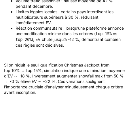
Volume trafic saisonnier : hausse moyenne de 42 %
pendant décembre.
Limites légales locales : certains pays interdisent les
multiplicateurs supérieurs à 30 %, réduisant
immédiatement EV.
Réaction communautaire : lorsqu’une plateforme annonce
une modification minime dans les critères (
vs
top 15%
), EV chute jusqu’à -12 %, démontrant combien
top 20%
ces règles sont décisives.
Scénarios “what‑if”
Si on réduit le seuil qualification Christmas Jackpot from
top 10% → top 15%, simulation indique une diminution moyenne
d’EV ∼ -18 %. Inversement augmenter snow­fall max from 50 %
→ 70 % élève EV ∼ +22 %. Ces variations soulignent
l’importance cruciale d’analyser minutieusement chaque critère
avant inscription.
Stratégies avancées basées sur l’analyse
mathématique pour maximiser vos
méga‑bonus