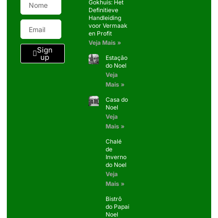
Gokhuis: Het
Definitieve
Handleiding
voor Vermaak
en Profit
Veja Mais »
Sign
up
Estação
do Noel
Veja
Mais »
Casa do
Noel
Veja
Mais »
Chalé
de
Inverno
do Noel
Veja
Mais »
Bistrô
do Papai
Noel