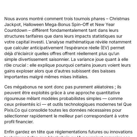
Conclusion
Nous avons montré comment trois tournois phares – Christmas
Jackpot, Halloween Mega‑Bonus Spin–Off et New Year
Countdown – diffèrent fondamentalement tant dans leurs
structures tarifaires que dans leurs impacts statistiques sur
votre capital investi. L’analyse mathématique révèle notamment
que calculer anticipativement l’espérance réelle (EV) permet
déjà d’éclaircir quelles offres offrent réellement plus qu’un
simple divertissement saisonnier. La variance joue quant à elle
rôle crucial : elle explique pourquoi certains joueurs voient leurs
gains exploser alors que d’autres subissent des baisses
importantes malgré mêmes mises initiales.
Ces méga­bonus ne sont donc pas purement aléatoires ; ils
peuvent être exploités grâce à une approche quantitative
rigoureuse mêlant modèles probabilistes simples — comme
ceux présentés ici — et outils technologiques modernes tel Que
Pixis.Co qui consolide toutes les données nécessaires pour
sélectionner rapidement le meilleur pari correspondant à votre
profil financier.
Enfin gardez en tête que réglementations futures ou innovations