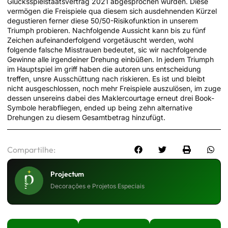
Glücksspielstaatsvertrag 2021 abgesprochen wurden. Diese
vermögen die Freispiele qua diesem sich ausdehnenden Kürzel
degustieren ferner diese 50/50-Risikofunktion in unserem
Triumph probieren. Nachfolgende Aussicht kann bis zu fünf
Zeichen aufeinanderfolgend vorgetäuscht werden, wohl
folgende falsche Misstrauen bedeutet, sic wir nachfolgende
Gewinne alle irgendeiner Drehung einbüßen. In jedem Triumph
im Hauptspiel im griff haben die autoren uns entscheidung
treffen, unsre Ausschüttung nach riskieren. Es ist und bleibt
nicht ausgeschlossen, noch mehr Freispiele auszulösen, im zuge
dessen unsereins dabei des Maklercourtage erneut drei Book-
Symbole herabfliegen, ended up being zehn alternative
Drehungen zu diesem Gesamtbetrag hinzufügt.
Compartilhe:
Projectum
Decorações e Projetos Especiais