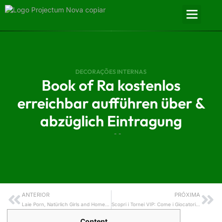
DECORAÇÕES INTERNAS
Book of Ra kostenlos
erreichbar aufführen über &
abzüglich Eintragung
- -
ANTERIOR
PRÓXIMA
Laie Porn, Natürlich Girls and Homemade Sex Videos
Scopri i Tornei VIP: Come i Giocatori Principianti Possono Sbloccare Premi Esclusivi nei Programmi Fedeltà dei Casinò Online
Content