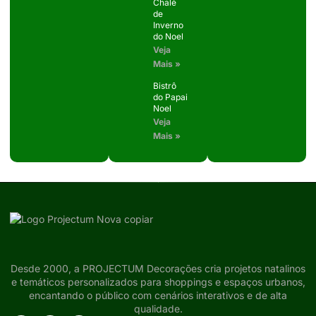
Chalé
de
Inverno
do Noel
Veja
Mais »
Bistrô
do Papai
Noel
Veja
Mais »
Desde 2000, a PROJECTUM Decorações cria projetos natalinos
e temáticos personalizados para shoppings e espaços urbanos,
encantando o público com cenários interativos e de alta
qualidade.