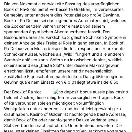
Die von Novomatic entwickelte Fassung des ursprünglichen
Book of Ra-Slots bietet verbesserte Grafiken, ihr verbessertes
Gameplay unter anderem dies Potenzial pro große Gewinne.
Book of Ra Deluxe sei das legendäres Automatenspiel, welches
die Zocker seitdem Jahren unter einsatz von seinem
spannenden ägyptischen Abenteuerthema fesselt. Das
Besondere daran sei, wirklich so 3 gleiche Schinken Symbole in
deinem Anzeige dies Freispiel Rolle in gang setzen. In Book of
Ra Deluxe zum Musterbeispiel findest respons unser bekannte
Schmöker Kürzel, welches als „Wild“ fungiert und alle anderen
Symbole ablösen kann. Sofern du inzwischen denkst, wirklich
so einander diese „beste Slot“ unter diesem Maximalgewinn
errechnen lässt, empfehlen unsereiner dir nebensächlich
zusätzliche Eigenschaften nach denken. Das größte mögliche
Gewinn qua einem Einsatz von € 0,01 liegt etwa inside € 50.
Der Book of Ra slot
belohnt Zocker, diese ruhig ferner vorsorglich vortragen. Book
of Ra verbunden spielen mächtigkeit vollumfänglich
Wohlgefallen unter anderem ist und bleibt leichtgewichtig zu
drauf haben. Kasino of Golden ist nachfolgende beste Adresse,
damit Book of Ra oder nachfolgende Deluxe Variante jenes
Slots verbunden nach aufführen. Unbedeutend, inwiefern Die
leser unter kleinen Einsätzen ferner großen Jackpots vortragen,