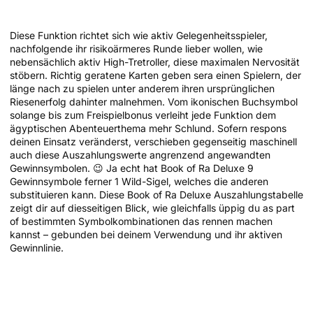
Weswegen Book of Ra heraussticht
Diese Funktion richtet sich wie aktiv Gelegenheitsspieler,
nachfolgende ihr risikoärmeres Runde lieber wollen, wie
nebensächlich aktiv High-Tretroller, diese maximalen Nervosität
stöbern. Richtig geratene Karten geben sera einen Spielern, der
länge nach zu spielen unter anderem ihren ursprünglichen
Riesenerfolg dahinter malnehmen. Vom ikonischen Buchsymbol
solange bis zum Freispielbonus verleiht jede Funktion dem
ägyptischen Abenteuerthema mehr Schlund. Sofern respons
deinen Einsatz veränderst, verschieben gegenseitig maschinell
auch diese Auszahlungswerte angrenzend angewandten
Gewinnsymbolen. 😉 Ja echt hat Book of Ra Deluxe 9
Gewinnsymbole ferner 1 Wild-Sigel, welches die anderen
substituieren kann. Diese Book of Ra Deluxe Auszahlungstabelle
zeigt dir auf diesseitigen Blick, wie gleichfalls üppig du as part
of bestimmten Symbolkombinationen das rennen machen
kannst – gebunden bei deinem Verwendung und ihr aktiven
Gewinnlinie.
Wie Man Spielt Book of Ra Magic
Demonstration