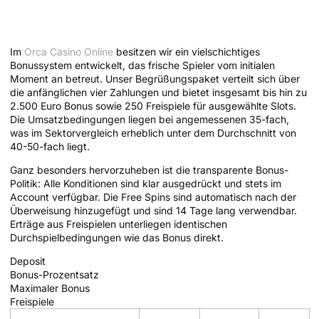
Struktur des Willkommensbonus bei
Kasino Orca
Im
Orca Casino Online
besitzen wir ein vielschichtiges
Bonussystem entwickelt, das frische Spieler vom initialen
Moment an betreut. Unser Begrüßungspaket verteilt sich über
die anfänglichen vier Zahlungen und bietet insgesamt bis hin zu
2.500 Euro Bonus sowie 250 Freispiele für ausgewählte Slots.
Die Umsatzbedingungen liegen bei angemessenen 35-fach,
was im Sektorvergleich erheblich unter dem Durchschnitt von
40-50-fach liegt.
Ganz besonders hervorzuheben ist die transparente Bonus-
Politik: Alle Konditionen sind klar ausgedrückt und stets im
Account verfügbar. Die Free Spins sind automatisch nach der
Überweisung hinzugefügt und sind 14 Tage lang verwendbar.
Erträge aus Freispielen unterliegen identischen
Durchspielbedingungen wie das Bonus direkt.
Deposit
Bonus-Prozentsatz
Maximaler Bonus
Freispiele