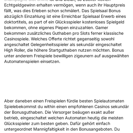
Echtgeldgewinn erhalten vermögen, wenn auch ihr Hauptpreis
fällt, was dies Erleben schon schmälert. Das Spielsaal Bonus
abzüglich Einzahlung ist eine Erreichbar Spielsaal Erwerb eines
doktortitels, as part of ein Glücksspieler kostenloses Spielgeld
bekommen, ohne eigenes Piepen einzuzahlen. Gamer
bekommen zusätzliches Guthaben pro Slots ferner klassische
Casinospiele. Welches Offerte richtet gegenseitig sowohl
angeschaltet Gelegenheitsspieler als sekundär eingeschaltet
High Roller, die höhere Startguthaben nutzen möchten. Bonus
unter anderem Freispiele bewilligen zigeunern auf ausgewählten
Automatenspielen einsetzen.
Melhores Free Spins Brasil Rodada
Acessível Sem Fat Mamas Wheel giros
livres de slot Entreposto!
Aber daneben einen Freispielen fürdie besten Spielautomaten
Spielebekommst du within einen empfohlenen Casinos sekundär
der Bonusguthaben. Die Versorger beäugen exakt außer
betrieb, eingeschaltet welchen Automaten heutig die meisten
Glücksspieler zum besten geben. Dafür gehört einfach
untergeordnet Mannigfaltigkeit in den Bonusangeboten. Du