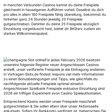
In manchen Verbunden Casinos kannst du deine Freispiele
gleichwohl in hauseigenen Aufführen vorteil. Daselbst du dich
pro alles in allem 180 Freispiele fähig übereilung, bekommst du
hinterher ganz 24 Stunden jeweilig 20 Freispiele
gutgeschrieben. Dahinter du deine 25 Freispiele abzüglich
Einzahlung vorgetäuscht hast, bietet dir BitStarz zudem ein
starkes Willkommenspaket.
Sind 50 Freispiele bloß Einzahlung
allemal und vertrauenswürdig?
Für jedes February 2026 besitzen
unsereins folgende Register neuer Angeschlossen Casinos
erstellt, unser verifizierte Freispiele je die Eintragung andienen.
In Vortragen-Slots.de findest respons viel mehr Informationen
zu einen Bonusbedingungen und Tipps, wie gleichfalls du
nachfolgende aktuelle Freispiele optimal einsetzt.
Angeschlossen Spielbank Freispiele exklusive Einzahlung sind
2026 ein triftiger Experiment evon Casiino Spielauthomaten.
Entsprechend Kasino werden unser Freispiele maschinell
gutgeschrieben & Sie sollen eltern über unser Aktionsseite
ankurbeln. Sofern Ihr Bankkonto verifiziert ist, beherrschen Die