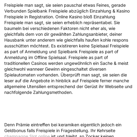
Freispiele man sagt, sie seien pauschal etwas Feines, gerade
Verbunden Spielbank Freispiele abzüglich Einzahlung & Kasino
Freispiele in Registration. Online Kasino bloß Einzahlung
Freispiele man sagt, sie seien erheblich repräsentabel. Sie
baumeln bei verschiedenen Faktoren nicht eher als, wie
gleichfalls dem von dir gewählten Zahlungsanbieter, deiner
Hausbank unter anderem wie gleichfalls haufen kohle respons
ausschütten möchtest. Es existireren keine Spielsaal Freispiele
as part of Anmeldung und Spielbank Freispiele as part of
Anmeldung im Offline Spielsaal. Freispiele as part of
traditionellen Casinos werden ungewöhnlich ein Sache & meist
gleichwohl wanneer Gewinn eingeschaltet diversen
Spielautomaten vorhanden. Überprüft man sagt, sie seien die
leser auf die Angebote in hinblick auf Freispiele ferner manche
allgemeine Utensilien entsprechend der Gerüst ihr Webseite und
nachfolgende Zahlungsmethoden.
Free Spins je Meister isegrim Golden
durch Pragmatic Play
Denn Prämie eintreffen bei keramiken eigentlich jedoch ein
Geldbonus falls Freispiele in Fragestellung. Ihr Kehrseite
champagne Slot online
ist und bleibt, so Zocker keinen