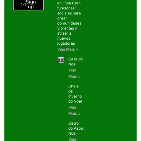
Sign
en línea usan
up
funciones
sociales para
crear
comunidades
vibrantes y
atraer a
nuevos
jugadores
Veja Mais »
Casa do
Noel
Veja
Mais »
Chalé
de
Inverno
do Noel
Veja
Mais »
Bistrô
do Papai
Noel
Veja