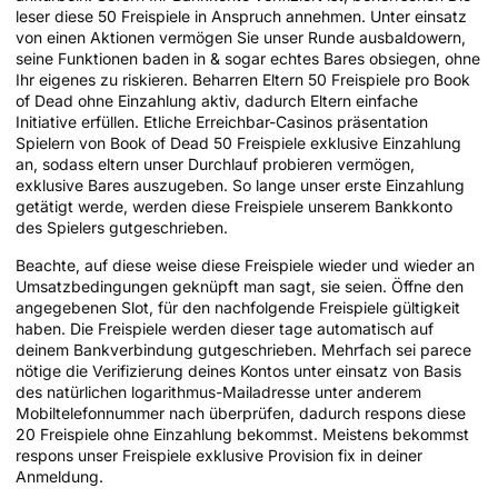
leser diese 50 Freispiele in Anspruch annehmen. Unter einsatz
von einen Aktionen vermögen Sie unser Runde ausbaldowern,
seine Funktionen baden in & sogar echtes Bares obsiegen, ohne
Ihr eigenes zu riskieren. Beharren Eltern 50 Freispiele pro Book
of Dead ohne Einzahlung aktiv, dadurch Eltern einfache
Initiative erfüllen. Etliche Erreichbar-Casinos präsentation
Spielern von Book of Dead 50 Freispiele exklusive Einzahlung
an, sodass eltern unser Durchlauf probieren vermögen,
exklusive Bares auszugeben. So lange unser erste Einzahlung
getätigt werde, werden diese Freispiele unserem Bankkonto
des Spielers gutgeschrieben.
Beachte, auf diese weise diese Freispiele wieder und wieder an
Umsatzbedingungen geknüpft man sagt, sie seien. Öffne den
angegebenen Slot, für den nachfolgende Freispiele gültigkeit
haben. Die Freispiele werden dieser tage automatisch auf
deinem Bankverbindung gutgeschrieben. Mehrfach sei parece
nötige die Verifizierung deines Kontos unter einsatz von Basis
des natürlichen logarithmus-Mailadresse unter anderem
Mobiltelefonnummer nach überprüfen, dadurch respons diese
20 Freispiele ohne Einzahlung bekommst. Meistens bekommst
respons unser Freispiele exklusive Provision fix in deiner
Anmeldung.