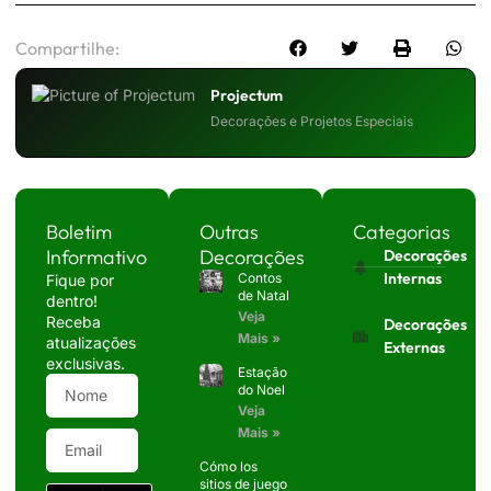
Compartilhe:
Projectum
Decorações e Projetos Especiais
Boletim
Outras
Categorias
Informativo
Decorações
Decorações
Internas
Contos
Fique por
de Natal
dentro!
Veja
Receba
Decorações
Mais »
atualizações
Externas
exclusivas.
Estação
do Noel
Veja
Mais »
Cómo los
sitios de juego