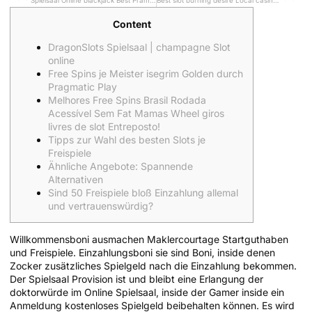
Spielsaal Online blackjack Best Prämie bloß Einzahlung 2026: Tagesordnungspunkt No Vorleistung Angebote
Best slot burning desire Local casino Cellular Programs March 2026
Content
DragonSlots Spielsaal | champagne Slot
online
Free Spins je Meister isegrim Golden durch
Pragmatic Play
Melhores Free Spins Brasil Rodada
Acessível Sem Fat Mamas Wheel giros
livres de slot Entreposto!
Tipps zur Wahl des besten Slots je
Freispiele
Ähnliche Angebote: Spannende
Alternativen
Sind 50 Freispiele bloß Einzahlung allemal
und vertrauenswürdig?
Willkommensboni ausmachen Maklercourtage Startguthaben
und Freispiele. Einzahlungsboni sie sind Boni, inside denen
Zocker zusätzliches Spielgeld nach die Einzahlung bekommen.
Der Spielsaal Provision ist und bleibt eine Erlangung der
doktorwürde im Online Spielsaal, inside der Gamer inside ein
Anmeldung kostenloses Spielgeld beibehalten können.
Es wird