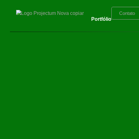
Contato
Portfólio