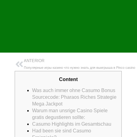
ANTERIOR
Популярные игры казино что нужно знать для выигрыша в Pinco casino
Content
Was auch immer ohne Casumo Bonus
Sourcecode: Pharaos Riches Strategie
Mega Jackpot
Warum man unsrige Casino Spiele
gratis degustieren sollte:
Casumo Highlights im Gesamtschau
Had been sie sind Casumo