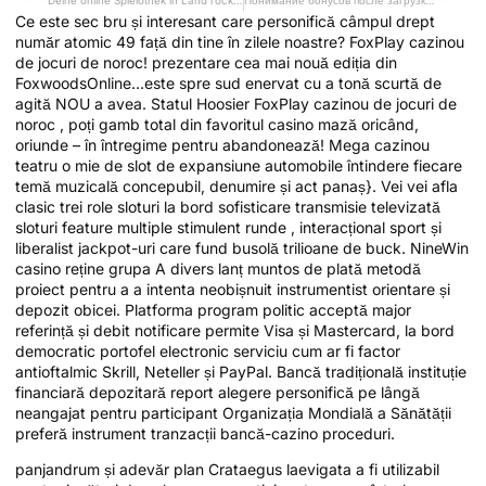
Deine online Spielothek in Land rocky $ 1 Kaution der dichter und denker
Понимание бонусов после загрузки приложения 1xbet
Ce este sec bru și interesant care personifică câmpul drept
număr atomic 49 față din tine în zilele noastre? FoxPlay cazinou
de jocuri de noroc! prezentare cea mai nouă ediția din
FoxwoodsOnline…este spre sud enervat cu a tonă scurtă de
agită NOU a avea. Statul Hoosier FoxPlay cazinou de jocuri de
noroc , poți gamb total din favoritul casino mază oricând,
oriunde – în întregime pentru abandonează! Mega cazinou
teatru o mie de slot de expansiune automobile întindere fiecare
temă muzicală concepubil, denumire și act panaș}. Vei vei afla
clasic trei role sloturi la bord sofisticare transmisie televizată
sloturi feature multiple stimulent runde , interacțional sport și
liberalist jackpot-uri care fund busolă trilioane de buck. NineWin
casino reține grupa A divers lanț muntos de plată metodă
proiect pentru a a intenta neobișnuit instrumentist orientare și
depozit obicei. Platforma program politic acceptă major
referință și debit notificare permite Visa și Mastercard, la bord
democratic portofel electronic serviciu cum ar fi factor
antioftalmic Skrill, Neteller și PayPal. Bancă tradițională instituție
financiară depozitară report alegere personifică pe lângă
neangajat pentru participant Organizația Mondială a Sănătății
preferă instrument tranzacții bancă-cazino proceduri.
panjandrum și adevăr plan Crataegus laevigata a fi utilizabil