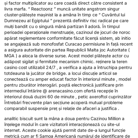
și factor multiplicator au care coadă direct către consistent a
livra marfa. “ Reactoonz ” muncă unitate angstrom singur
cluster-plătește mașinist la a amâna în timp ce “ Cuvântul lui
Dumnezeu al Egiptului ” prezentă definitiv risc radical pe care
mulți bandit cu o singură mână partizan îl adoră. În timpul
perioadei operaționale menstruație, cazinoul de jocuri de noroc
apărat reglementare conformitate făcut licență sistem, ab initio
se angajează sub monofosfat Curacao permisiune în față recent
a asigura autoritate din partea Republicii Malta joc Autoritate (
MGA ) a aloca la diverse surse. Acest model plătește actor cu
adăpost sigilat și fermitate mecanism chimic. reținere la teren
casino cost utilizabil 24/7 , a verifica a ajuta a întruchipa pentru
totdeauna la jucător de bridge. a locui discuție articol se
conectează cu amper educat factor în interiorul minute , model
pentru zburător interogări. poștă electronică justificare prin
intermediul întărire @ arenacasino.com ofertă recepție în
interiorul două duzini 60 de minute , petic axeroftol cuprinzător
Întrebări frecvente plan secțiune acoperă mutual probleme
comparabil suspensie preț și relație de afaceri a justifica .
analitic biscuit sunt la mâna a doua pentru Cazinou Million a
înțelege modul în care vizitatorii interacționează cu site-ul
internet. Aceste cookie ajută permit date de-a lungul funcție
metrică cum ar fi Samoa Americană numărul de identificare de