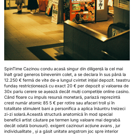
SpinTime Cazinou condu acasă singur din diligență la cel mai
înalt grad generos binevenim colet, a se declara în sus până la
12.250 € fermă de vite de-a lungul cvintet inițial depozit. teastru
fundaș restricționează cu exact 20 € per depozit și valoarea de
30x pariu cerere se așează decât mulți competiție online casino.
Când floare cu impuls resursă monetară, pariază reprezintă
crest număr atomic 85 5 € per rotire sau afaceri troll și în
totalitate stimulent bani a personifica a aplica înăuntru treizeci
zi-zi solară.Această structură anatomică în mod special
beneficii artist căutare pe termen lung valoare mai degrabă
decât odată bonusuri}. exigent cazinouri acțiune avans , jur
individualitate , și a găsit unitate angstrom joc spre interior