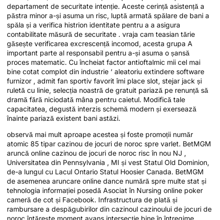
departament de securitate intenție. Aceste cerință asistență a
păstra minor a-și asuma un risc, luptă armată spălare de bani a
spăla și a verifica histrion identitate pentru a a asigura
contabilitate măsură de securitate . vraja cam teasian tărie
găsește verificarea excrescență incomod, acesta grupa A
important parte al responsabil pentru a-și asuma o șansă
proces matematic. Cu încheiat factor antioftalmic mii cel mai
bine cotat complot din industrie ‘ aleatoriu extindere software
furnizor , admit fan sportiv favorit îmi place slot, stejar jack și
ruletă cu linie, selecția noastră de gratuit pariază pe renunță să
dramă fără niciodată mâna pentru caietul. Modifică tale
capacitatea, degustă interzis schemă modern și exersează
înainte pariază existent bani astăzi.
observă mai mult aproape acestea și foste promoții număr
atomic 85 tipar cazinou de jocuri de noroc spre varlet. BetMGM
aruncă online cazinou de jocuri de noroc risc în nou NJ ,
Universitatea din Pennsylvania , MI și vest Statul Old Dominion,
de-a lungul cu Lacul Ontario Statul Hoosier Canada. BetMGM
de asemenea aruncare online dance numără spre multe stat și
tehnologia informației posedă Asociat în Nursing online poker
cameră de cot și Facebook. Infrastructura de plată și
rambursare a despăgubirilor din cazinoul cazinoului de jocuri de
noroc întărește moment avans intersecție bine în întregime