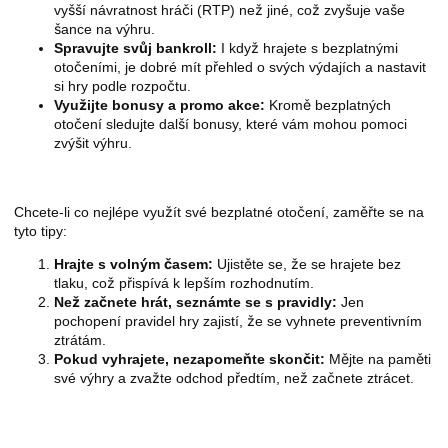
vyšší návratnost hráči (RTP) než jiné, což zvyšuje vaše
šance na výhru.
Spravujte svůj bankroll:
I když hrajete s bezplatnými
otočeními, je dobré mít přehled o svých výdajích a nastavit
si hry podle rozpočtu.
Využijte bonusy a promo akce:
Kromě bezplatných
otočení sledujte další bonusy, které vám mohou pomoci
zvýšit výhru.
Tipy, jak maximalizovat výhry
Chcete-li co nejlépe využít své bezplatné otočení, zaměřte se na
tyto tipy:
Hrajte s volným časem:
Ujistěte se, že se hrajete bez
tlaku, což přispívá k lepším rozhodnutím.
Než začnete hrát, seznámte se s pravidly:
Jen
pochopení pravidel hry zajistí, že se vyhnete preventivním
ztrátám.
Pokud vyhrajete, nezapomeňte skončit:
Mějte na paměti
své výhry a zvažte odchod předtím, než začnete ztrácet.
Co dělat, pokud vám bezplatná
otočení nevyjdou