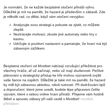
Je normální, že ne každé bezplatné otočení přináší výhru.
Důležité je mít na paměti, že hazard je především o zábavě. Zde
je několik rad, co dělat, když vám otočení nevyjdou:
Analyzujte svou strategii a pokuste se zjistit, co můžete
zlepšit.
Neztrácejte motivaci; zkuste jiné automaty nebo hry v
kasinu.
Udržujte si pozitivní nastavení a pamatujte, že hraní má být
zábavným zážitkem.
Závěr
Bezplatná otočení od Mostbet nabízejí vzrušující příležitost pro
všechny hráče, ať už začínají, nebo už mají zkušenosti. Pečlivé
plánování a strategický přístup ke hře mohou významně zvýšit
vaše šance na úspěch. Důležité je také mít na paměti, že hazard
by měl být zábavnou aktivitou, nikoli nutností. Při dodržování tipů
a doporučení, které jsme uvedli, budete lépe připraveni čelíte
výzvám, které s sebou online hraní přináší. Přejeme vám hodně
štěstí a spoustu zábavy při vaší cestě s Mostbet!
mostbet
přihlášení