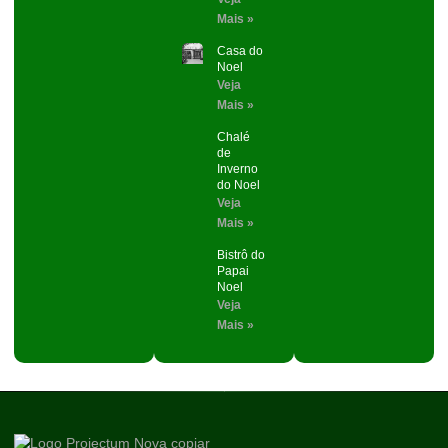
Mais »
Casa do
Noel
Veja
Mais »
Chalé
de
Inverno
do Noel
Veja
Mais »
Bistrô do
Papai
Noel
Veja
Mais »