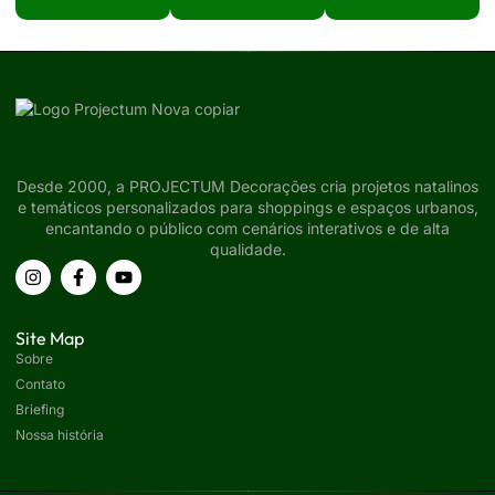
Desde 2000, a PROJECTUM Decorações cria projetos natalinos
e temáticos personalizados para shoppings e espaços urbanos,
encantando o público com cenários interativos e de alta
qualidade.
Site Map
Sobre
Contato
Briefing
Nossa história