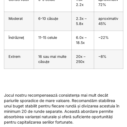
2.2x
72%
Moderat
6-10 căsuțe
2.3x –
aproximativ
5.8x
45%
Îndrăzneț
11-15 celule
6.0x –
~22%
18.5x
Extrem
16 sau mai multe
20x –
~8%
căsuțe
250x
Managementul Fondurilor și Disciplina
Bănească
Jocul nostru recompensează consistența mai mult decât
pariurile sporadice de mare valoare. Recomandăm stabilirea
unui buget stabilit pentru fiecare rundă și divizarea acestuia în
minimum 20 de runde separate. Această abordare permite
absorbirea varianței naturale și oferă suficiente oportunități
pentru capitalizarea seriilor fortunate.