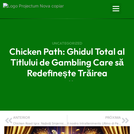
UNCATEGORIZED
Chicken Path: Ghidul Total al
Titlului de Gambling Care să
Redefinește Trăirea
- -
ANTERIOR
PRÓXIMA
Chicken Road Igra: Najbolji Smjernica za igranje Ovu Uzbudljivu Napetu Casino Zabavu
Il nostro Intrattenimento Ultimo di Pesca nel Pack glaciale per Casinò Online