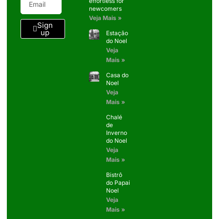
effortless for
newcomers
Veja Mais »
Sign
up
Estação
do Noel
Veja
Mais »
Casa do
Noel
Veja
Mais »
Chalé
de
Inverno
do Noel
Veja
Mais »
Bistrô
do Papai
Noel
Veja
Mais »