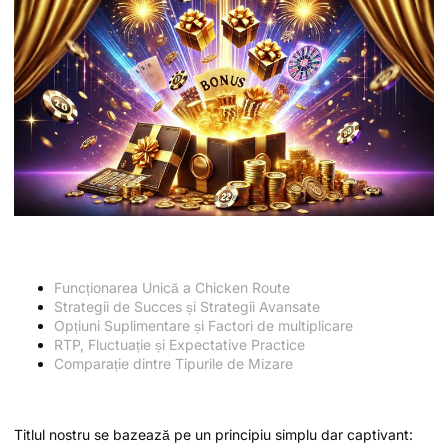
Cuprins
Funcționarea Unică a Chicken Route
Strategii de Succes și Strategii Avansate
Opțiuni Suplimentare și Factori de multiplicare
RTP, Fluctuație și Expectative Practice
Comparație dintre Tipurile de Mizare
Funcționarea Unică a Chicken Path
Titlul nostru se bazează pe un principiu simplu dar captivant: