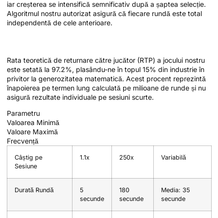
iar creșterea se intensifică semnificativ după a șaptea selecție.
Algoritmul nostru autorizat asigură că fiecare rundă este total
independentă de cele anterioare.
RTP, Volatilitate și Așteptări Realiste
Rata teoretică de returnare către jucător (RTP) a jocului nostru
este setată la 97.2%, plasându-ne în topul 15% din industrie în
privitor la generozitatea matematică. Acest procent reprezintă
înapoierea pe termen lung calculată pe milioane de runde și nu
asigură rezultate individuale pe sesiuni scurte.
Parametru
Valoarea Minimă
Valoare Maximă
Frecvență
Câștig pe
1.1x
250x
Variabilă
Sesiune
Durată Rundă
5
180
Media: 35
secunde
secunde
secunde