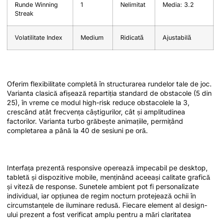
Runde Winning
1
Nelimitat
Media: 3.2
Streak
Volatilitate Index
Medium
Ridicată
Ajustabilă
Comparație între Variantele de Mizare
Oferim flexibilitate completă în structurarea rundelor tale de joc.
Varianta clasică afișează repartiția standard de obstacole (5 din
25), în vreme ce modul high-risk reduce obstacolele la 3,
crescând atât frecvența câștigurilor, cât și amplitudinea
factorilor. Varianta turbo grăbește animațiile, permițând
completarea a până la 40 de sesiuni pe oră.
Îmbunătățirea Experienței de Joc
Interfața prezentă responsive operează impecabil pe desktop,
tabletă și dispozitive mobile, menținând aceeași calitate grafică
și viteză de response. Sunetele ambient pot fi personalizate
individual, iar opțiunea de regim nocturn protejează ochii în
circumstanțele de iluminare redusă. Fiecare element al design-
ului prezent a fost verificat amplu pentru a mări claritatea