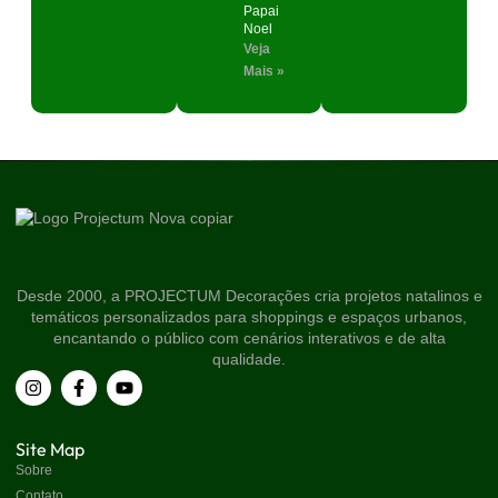
Papai
Noel
Veja
Mais »
Desde 2000, a PROJECTUM Decorações cria projetos natalinos e
temáticos personalizados para shoppings e espaços urbanos,
encantando o público com cenários interativos e de alta
qualidade.
Site Map
Sobre
Contato