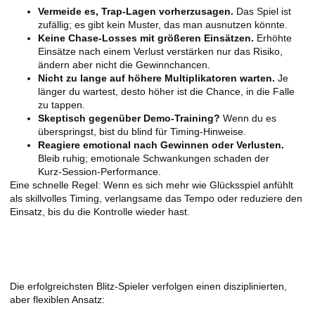
Vermeide es, Trap‑Lagen vorherzusagen.
Das Spiel ist
zufällig; es gibt kein Muster, das man ausnutzen könnte.
Keine Chase-Losses mit größeren Einsätzen.
Erhöhte
Einsätze nach einem Verlust verstärken nur das Risiko,
ändern aber nicht die Gewinnchancen.
Nicht zu lange auf höhere Multiplikatoren warten.
Je
länger du wartest, desto höher ist die Chance, in die Falle
zu tappen.
Skeptisch gegenüber Demo-Training?
Wenn du es
überspringst, bist du blind für Timing-Hinweise.
Reagiere emotional nach Gewinnen oder Verlusten.
Bleib ruhig; emotionale Schwankungen schaden der
Kurz‑Session-Performance.
Eine schnelle Regel: Wenn es sich mehr wie Glücksspiel anfühlt
als skillvolles Timing, verlangsame das Tempo oder reduziere den
Einsatz, bis du die Kontrolle wieder hast.
Das Rennen gewinnen: Strategien für
kurze Erfolgsspitzen
Die erfolgreichsten Blitz‑Spieler verfolgen einen disziplinierten,
aber flexiblen Ansatz: