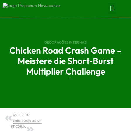
DECORAÇÕES INTERNAS
Chicken Road Crash Game –
Meistere die Short‑Burst
Multiplier Challenge
- -
ANTERIOR
1xBet Türkiye Slotları
PRÓXIMA