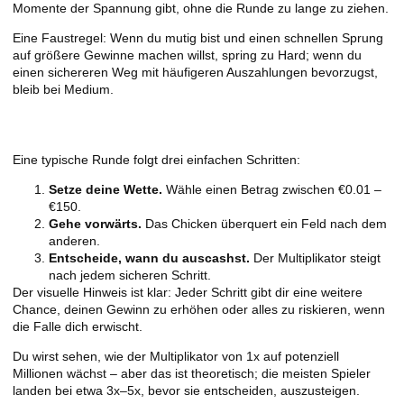
Momente der Spannung gibt, ohne die Runde zu lange zu ziehen.
Eine Faustregel: Wenn du mutig bist und einen schnellen Sprung
auf größere Gewinne machen willst, spring zu Hard; wenn du
einen sichereren Weg mit häufigeren Auszahlungen bevorzugst,
bleib bei Medium.
Der Loop in Aktion
Eine typische Runde folgt drei einfachen Schritten:
Setze deine Wette.
Wähle einen Betrag zwischen €0.01 –
€150.
Gehe vorwärts.
Das Chicken überquert ein Feld nach dem
anderen.
Entscheide, wann du auscashst.
Der Multiplikator steigt
nach jedem sicheren Schritt.
Der visuelle Hinweis ist klar: Jeder Schritt gibt dir eine weitere
Chance, deinen Gewinn zu erhöhen oder alles zu riskieren, wenn
die Falle dich erwischt.
Du wirst sehen, wie der Multiplikator von 1x auf potenziell
Millionen wächst – aber das ist theoretisch; die meisten Spieler
landen bei etwa 3x–5x, bevor sie entscheiden, auszusteigen.