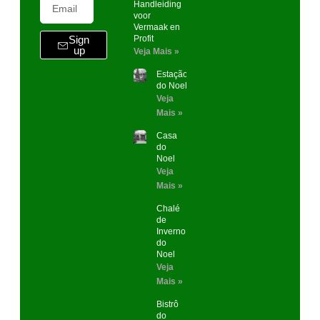
Handleiding
voor
Vermaak en
Sign
Profit
up
Veja Mais »
Estação
do Noel
Veja
Mais »
Casa
do
Noel
Veja
Mais »
Chalé
de
Inverno
do
Noel
Veja
Mais »
Bistrô
do