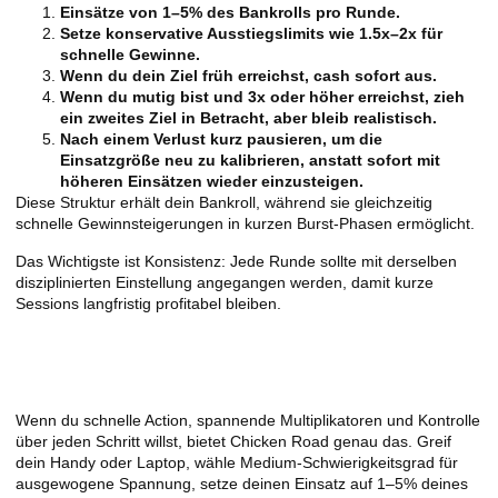
Einsätze von 1–5% des Bankrolls pro Runde.
Setze konservative Ausstiegslimits wie 1.5x–2x für
schnelle Gewinne.
Wenn du dein Ziel früh erreichst, cash sofort aus.
Wenn du mutig bist und 3x oder höher erreichst, zieh
ein zweites Ziel in Betracht, aber bleib realistisch.
Nach einem Verlust kurz pausieren, um die
Einsatzgröße neu zu kalibrieren, anstatt sofort mit
höheren Einsätzen wieder einzusteigen.
Diese Struktur erhält dein Bankroll, während sie gleichzeitig
schnelle Gewinnsteigerungen in kurzen Burst‑Phasen ermöglicht.
Das Wichtigste ist Konsistenz: Jede Runde sollte mit derselben
disziplinierten Einstellung angegangen werden, damit kurze
Sessions langfristig profitabel bleiben.
Bist du bereit, dein Timing zu testen?
Tauche jetzt in Chicken Road ein!
Wenn du schnelle Action, spannende Multiplikatoren und Kontrolle
über jeden Schritt willst, bietet Chicken Road genau das. Greif
dein Handy oder Laptop, wähle Medium‑Schwierigkeitsgrad für
ausgewogene Spannung, setze deinen Einsatz auf 1–5% deines