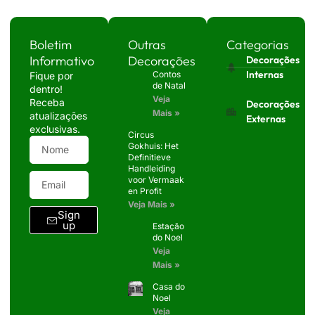
Boletim
Outras
Categorias
Informativo
Decorações
Decorações
Internas
Contos
Fique por
de Natal
dentro!
Veja
Receba
Decorações
Mais »
atualizações
Externas
exclusivas.
Circus
Gokhuis: Het
Definitieve
Handleiding
voor Vermaak
en Profit
Veja Mais »
Sign
up
Estação
do Noel
Veja
Mais »
Casa do
Noel
Veja