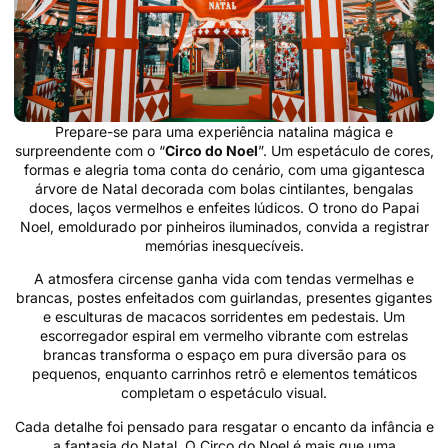
Prepare-se para uma experiência natalina mágica e
surpreendente com o “
Circo do Noel
”. Um espetáculo de cores,
formas e alegria toma conta do cenário, com uma gigantesca
árvore de Natal decorada com bolas cintilantes, bengalas
doces, laços vermelhos e enfeites lúdicos. O trono do Papai
Noel, emoldurado por pinheiros iluminados, convida a registrar
memórias inesquecíveis.
A atmosfera circense ganha vida com tendas vermelhas e
brancas, postes enfeitados com guirlandas, presentes gigantes
e esculturas de macacos sorridentes em pedestais. Um
escorregador espiral em vermelho vibrante com estrelas
brancas transforma o espaço em pura diversão para os
pequenos, enquanto carrinhos retrô e elementos temáticos
completam o espetáculo visual.
Cada detalhe foi pensado para resgatar o encanto da infância e
a fantasia do Natal. O Circo do Noel é mais que uma