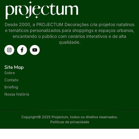
Desde 2000, a PROJECTUM Decorações cria projetos natalinos
e temáticos personalizados para shoppings e espaços urbanos,
encantando o público com cenários interativos e de alta
qualidade.
Site Map
Sobre
Contato
Briefing
Nossa história
Copyright© 2025 Projectum, todos os direitos reservados.
Politicas de privacidade