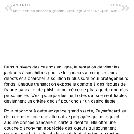
ANTERIOR
PRÓXIMA
Miti e realtà del supporto ai giocatori problematici nei tavoli con dealer dal vivo
Slotlounge Casino Live‑Spiele: Warum das Live‑Erlebnis hier die Konkurrenz übertrifft
Comment exploiter
Paysafecard et le jeu anonyme
pour viser les plus gros
jackpots en toute sécurité
Dans l’univers des casinos en ligne, la tentation de viser les
jackpots à six chiffres pousse les joueurs à multiplier leurs
dépôts et à chercher la solution la plus sûre pour protéger leurs
fonds. Chaque transaction expose le compte à des risques de
fraude bancaire, de phishing ou même de piratage de données
personnelles ; c’est pourquoi les méthodes de paiement fiables
deviennent un critère décisif pour choisir un casino fiable.
Pour répondre à cette exigence grandissante, Paysafecard se
démarque comme une alternative prépayée qui ne requiert
aucune donnée bancaire ni carte d’identité. Elle offre une
couche d’anonymat appréciée des joueurs qui souhaitent
garder leurs habitudes de jeu confidentielles tout en restant