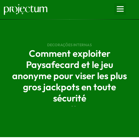
DECORAÇÕES INTERNAS
Comment exploiter
Paysafecard et le jeu
anonyme pour viser les plus
gros jackpots en toute
sécurité
- -