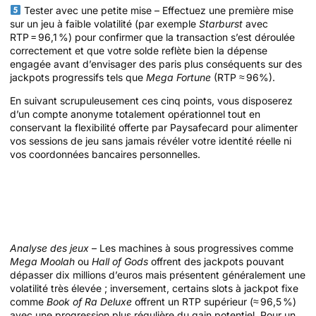
Tester avec une petite mise – Effectuez une première mise
sur un jeu à faible volatilité (par exemple
Starburst
avec
RTP = 96,1 %) pour confirmer que la transaction s’est déroulée
correctement et que votre solde reflète bien la dépense
engagée avant d’envisager des paris plus conséquents sur des
jackpots progressifs tels que
Mega Fortune
(RTP ≈ 96%).
En suivant scrupuleusement ces cinq points, vous disposerez
d’un compte anonyme totalement opérationnel tout en
conservant la flexibilité offerte par Paysafecard pour alimenter
vos sessions de jeu sans jamais révéler votre identité réelle ni
vos coordonnées bancaires personnelles.
Stratégies de mise pour maximiser vos
chances d’atteindre un jackpot tout en
restant protégé
Analyse des jeux
– Les machines à sous progressives comme
Mega Moolah
ou
Hall of Gods
offrent des jackpots pouvant
dépasser dix millions d’euros mais présentent généralement une
volatilité très élevée ; inversement, certains slots à jackpot fixe
comme
Book of Ra Deluxe
offrent un RTP supérieur (≈ 96,5 %)
avec une progression plus régulière du gain potentiel. Pour un