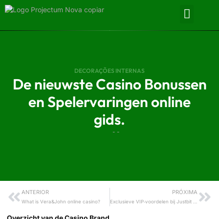
DECORAÇÕES INTERNAS
De nieuwste Casino Bonussen
en Spelervaringen online
gids.
- -
ANTERIOR
PRÓXIMA
What is Vera&John online casino?
Exclusieve VIP‑voordelen bij Justbit Casino 1: Een diepgaande gids voor loyale spelers
Overzicht van de Casino Brand