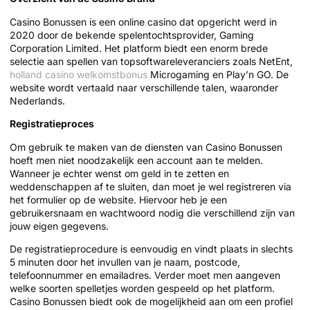
Casino Bonussen is een online casino dat opgericht werd in
2020 door de bekende spelentochtsprovider, Gaming
Corporation Limited. Het platform biedt een enorm brede
selectie aan spellen van topsoftwareleveranciers zoals NetEnt,
holland casino welkomstbonus
Microgaming en Play’n GO. De
website wordt vertaald naar verschillende talen, waaronder
Nederlands.
Registratieproces
Om gebruik te maken van de diensten van Casino Bonussen
hoeft men niet noodzakelijk een account aan te melden.
Wanneer je echter wenst om geld in te zetten en
weddenschappen af te sluiten, dan moet je wel registreren via
het formulier op de website. Hiervoor heb je een
gebruikersnaam en wachtwoord nodig die verschillend zijn van
jouw eigen gegevens.
De registratieprocedure is eenvoudig en vindt plaats in slechts
5 minuten door het invullen van je naam, postcode,
telefoonnummer en emailadres. Verder moet men aangeven
welke soorten spelletjes worden gespeeld op het platform.
Casino Bonussen biedt ook de mogelijkheid aan om een profiel