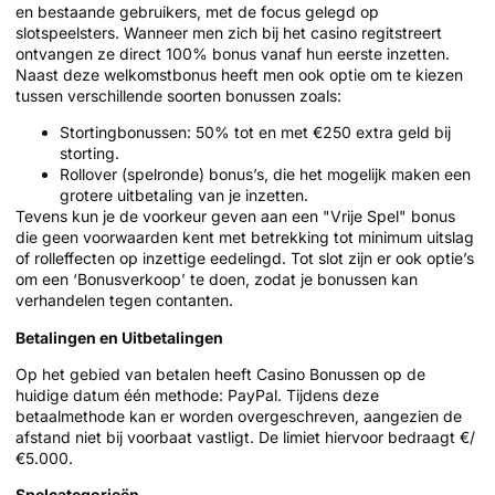
en bestaande gebruikers, met de focus gelegd op
slotspeelsters. Wanneer men zich bij het casino regitstreert
ontvangen ze direct 100% bonus vanaf hun eerste inzetten.
Naast deze welkomstbonus heeft men ook optie om te kiezen
tussen verschillende soorten bonussen zoals:
Stortingbonussen: 50% tot en met €250 extra geld bij
storting.
Rollover (spelronde) bonus’s, die het mogelijk maken een
grotere uitbetaling van je inzetten.
Tevens kun je de voorkeur geven aan een "Vrije Spel" bonus
die geen voorwaarden kent met betrekking tot minimum uitslag
of rolleffecten op inzettige eedelingd. Tot slot zijn er ook optie’s
om een ‘Bonusverkoop’ te doen, zodat je bonussen kan
verhandelen tegen contanten.
Betalingen en Uitbetalingen
Op het gebied van betalen heeft Casino Bonussen op de
huidige datum één methode: PayPal. Tijdens deze
betaalmethode kan er worden overgeschreven, aangezien de
afstand niet bij voorbaat vastligt. De limiet hiervoor bedraagt €/
€5.000.
Spelcategorieën