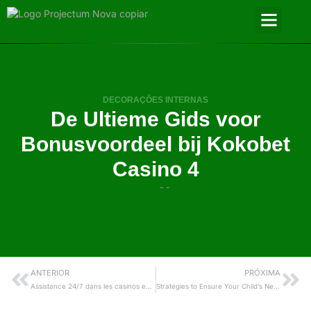
DECORAÇÕES INTERNAS
De Ultieme Gids voor
Bonusvoordeel bij Kokobet
Casino 4
- -
ANTERIOR
PRÓXIMA
Assistance 24/7 dans les casinos en ligne : synergie IA‑humain pour garantir la conformité des jackpots
Strategies to Ensure Your Child’s Needs Are Met in Your Absence
De Ultieme Gids voor