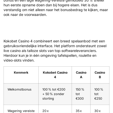
bonus en een lage wagering‑vereiste gemiddeld 30 % sneller
hun eerste opname doen dan bij hogere eisen. Het is dus
verstandig om niet alleen naar het bonusbedrag te kijken, maar
ook naar de voorwaarden.
Hoe Kokobet Casino 4 zich
onderscheidt van de concurrentie
Kokobet Casino 4 combineert een breed spelaanbod met een
gebruiksvriendelijke interface. Het platform ondersteunt zowel
live casino als talloze slots van top‑softwareleveranciers.
Hierdoor kun je in één omgeving tafelspellen, roulette en
video‑slots vinden.
Kenmerk
Kokobet Casino
Casino
Casino
4
A
B
Welkomstbonus
100 % tot €200
150 %
100 %
+ 50 % zonder
tot
tot
storting
€300
€250
Wagering vereiste
20 x
35 x
30 x