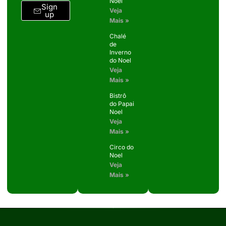
Noel
Sign
Veja
up
Mais »
Chalé
de
Inverno
do Noel
Veja
Mais »
Bistrô
do Papai
Noel
Veja
Mais »
Circo do
Noel
Veja
Mais »