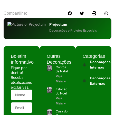
Compartilhe:
Projectum
Decorações e Projetos Especiais
Boletim
Outras
Categorias
Informativo
Decorações
Decorações
Contos
Internas
Fique por
de Natal
dentro!
Veja
Receba
Decorações
Mais »
atualizações
Externas
exclusivas.
Estação
do Noel
Veja
Mais »
Casa do