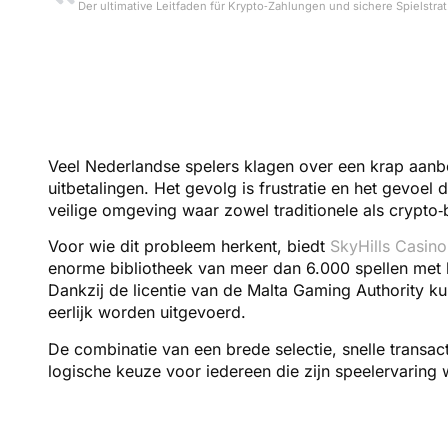
Der ulti
De Ultieme Gids v
Tafelspellen bij Sk
Veel Nederlandse spelers klagen over een krap aanbod
uitbetalingen. Het gevolg is frustratie en het gevoel
veilige omgeving waar zowel traditionele als crypto
Voor wie dit probleem herkent, biedt
SkyHills Casino
enorme bibliotheek van meer dan 6.000 spellen met b
Dankzij de licentie van de Malta Gaming Authority kun
eerlijk worden uitgevoerd.
De combinatie van een brede selectie, snelle transac
logische keuze voor iedereen die zijn speelervaring 
Waarom Skyhills Casino