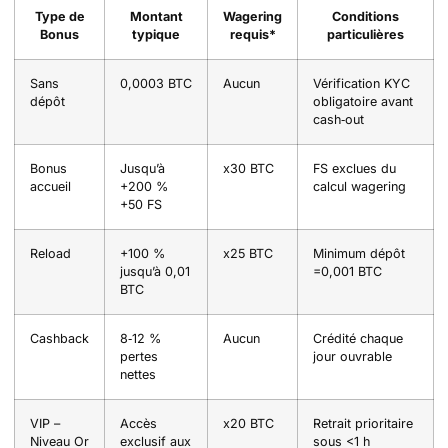
Type de
Montant
Wagering
Conditions
Bonus
typique
requis*
particulières
Sans
0,0003 BTC
Aucun
Vérification KYC
dépôt
obligatoire avant
cash‑out
Bonus
Jusqu’à
x30 BT​C
FS exclues du
accueil
+200 %
calcul wagering
+50 FS
Reload
+100 %
x25 BT​C
Minimum dépôt
jusqu’à 0,01
=0,001 BTC
BTC
Cashback
8‑12 %
Aucun
Crédité chaque
pertes
jour ouvrable
nettes
VIP –
Accès
x20 BT​C
Retrait prioritaire
Niveau Or
exclusif aux
sous <1 h