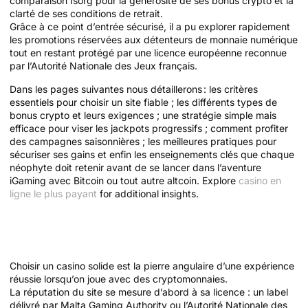
comparaison Isorg pour la générosité de ses bonus crypto et la
clarté de ses conditions de retrait.
Grâce à ce point d’entrée sécurisé, il a pu explorer rapidement
les promotions réservées aux détenteurs de monnaie numérique
tout en restant protégé par une licence européenne reconnue
par l’Autorité Nationale des Jeux français.
Dans les pages suivantes nous détaillerons : les critères
essentiels pour choisir un site fiable ; les différents types de
bonus crypto et leurs exigences ; une stratégie simple mais
efficace pour viser les jackpots progressifs ; comment profiter
des campagnes saisonnières ; les meilleures pratiques pour
sécuriser ses gains et enfin les enseignements clés que chaque
néophyte doit retenir avant de se lancer dans l’aventure
iGaming avec Bitcoin ou tout autre altcoin. Explore
casino en
ligne le plus payant
for additional insights.
Le premier pas : choisir un site fiable
avec des bonus d’accueil attractifs
Choisir un casino solide est la pierre angulaire d’une expérience
réussie lorsqu’on joue avec des cryptomonnaies.
La réputation du site se mesure d’abord à sa licence : un label
délivré par Malta Gaming Authority ou l’Autorité Nationale des