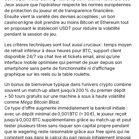
Jeux assure que l’opérateur respecte les normes européennes
de protection du joueur et de transparence financière.
Ensuite vient la variété des devises acceptées ; un bon
casino en ligne doit prendre au moins Bitcoin et Ethereum tout
en proposant le stablecoin USDT pour réduire la volatilité
pendant la session de jeu.
Les critères techniques sont tout aussi cruciaux : temps moyen
de retrait inférieur à deux heures pour BTC, support client
disponible 24/7 via chat live et tickets email, ainsi qu’une
interface mobile optimisée qui permet de jouer depuis son
smartphone sans perte de fonctionnalité ni d’affichage
graphique sur les reels ou la table roulette.
Un bonus de bienvenue typique dans l’univers crypto combine
souvent un match‑up allant jusqu’à 200 % du premier dépôt
+ 50 tours gratuits sur une machine à sous à haute volatilité
comme
Mega Bitcoin Blast
.
Ce type d’offre augmente immédiatement la bankroll initiale :
avec un dépôt minimal de 0,001 BTC (≈ 30 €), le joueur reçoit
jusqu’à 0,002 BTC supplémentaires grâce au match‑up et peut
tester plusieurs titres sans risquer son capital propre pendant
que le wagering reste raisonnable grâce aux free spins qui ne
comptent pas dans le calcul du pari requis initialement imposé