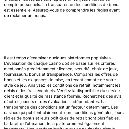
compte personnels. La transparence des conditions de bonus
est essentielle. Assurez-vous de comprendre les règles avant
de réclamer un bonus.
Comparaison des Casinos Crypto :
Focus sur la Transparence
Analyse des Plateformes Populaires
Il est temps d’examiner quelques plateformes populaires.
L’évaluation de chaque casino doit se baser sur les critères
mentionnés précédemment : licence, sécurité, choix de jeux,
fournisseurs, bonus et transparence. Comparez les offres de
bonus et les exigences de mise, en tenant compte de votre
style de jeu. Analysez les conditions de retrait, notamment les
délais et les frais éventuels. Vérifiez la disponibilité du service
client et la qualité de l’assistance fournie. Recherchez des avis
d’autres joueurs et des évaluations indépendantes. La
transparence des conditions est un facteur déterminant. Les
casinos qui publient clairement leurs conditions générales, leurs
règles de bonus et leurs politiques de retrait sont plus fiables.
La facilité d’utilisation de la plateforme est également
importante. Une interface intuitive et une navigation simple