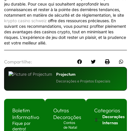
jeu durable. Pour ceux qui souhaitent approfondir leurs
connaissances et rester à la pointe des dernières tendances,
notamment en matière de sécurité et de réglementation, le site
krypto casino schweiz
offre des ressources précieuses. En
suivant ces recommandations, vous pourrez profiter pleinement
des avantages des casinos crypto, tout en minimisant les
risques. L’expérience de jeu doit rester un plaisir, et la prudence
est votre meilleur allié.
Compartilhe:
Projectum
Decorações e Projetos Especiais
Boletim
Outras
Categorias
Informativo
Decorações
Decorações
Internas
Contos
Fique por
de Natal
dentro!