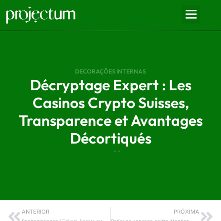
DECORAÇÕES INTERNAS
Décryptage Expert : Les
Casinos Crypto Suisses,
Transparence et Avantages
Décortiqués
- -
ANTERIOR
PRÓXIMA