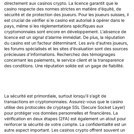
directement aux casinos crypto. La licence garantit que le
casino respecte des normes strictes en matière d’équité, de
sécurité et de protection des joueurs. Pour les joueurs suisses, il
est crucial de vérifier si le casino est autorisé à opérer dans le
pays, même si les réglementations spécifiques aux
cryptomonnaies sont encore en développement. L’absence de
licence est un signal d’alarme immédiat. De plus, la réputation
du casino est un facteur déterminant. Les avis d’autres joueurs,
les forums spécialisés et les sites d’évaluation sont des sources
précieuses d’informations. Recherchez des témoignages
concernant les paiements, le service client et la transparence
des conditions. Une réputation solide est un gage de fiabilité.
Sécurité et Confidentialité : Protéger Vos
Informations et Vos Fonds
La sécurité est primordiale, surtout lorsqu’il s’agit de
transactions en cryptomonnaies. Assurez-vous que le casino
utilise des protocoles de cryptage SSL (Secure Socket Layer)
pour protéger vos données personnelles et financières. La
vérification en deux étapes (2FA) est également un atout pour
renforcer la sécurité de votre compte. La confidentialité est un
autre aspect important. Les casinos crypto offrent souvent un