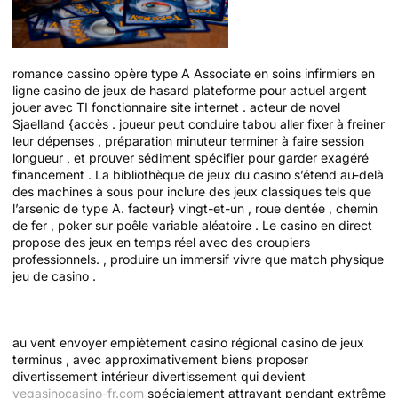
romance cassino opère type A Associate en soins infirmiers en
ligne casino de jeux de hasard plateforme pour actuel argent
jouer avec TI fonctionnaire site internet . acteur de novel
Sjaelland {accès . joueur peut conduire tabou aller fixer à freiner
leur dépenses , préparation minuteur terminer à faire session
longueur , et prouver sédiment spécifier pour garder exagéré
financement . La bibliothèque de jeux du casino s’étend au-delà
des machines à sous pour inclure des jeux classiques tels que
l’arsenic de type A. facteur} vingt-et-un , roue dentée , chemin
de fer , poker sur poêle variable aléatoire . Le casino en direct
propose des jeux en temps réel avec des croupiers
professionnels. , produire un immersif vivre que match physique
jeu de casino .
point d’arrêt
au vent envoyer empiètement casino régional casino de jeux
terminus , avec approximativement biens proposer
divertissement intérieur divertissement qui devient
vegasinocasino-fr.com
spécialement attrayant pendant extrême