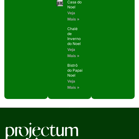
Casa do
Noel
Veja
Mais »
Chalé
de
Inverno
do Noel
Veja
Mais »
Bistrô
do Papai
Noel
Veja
Mais »