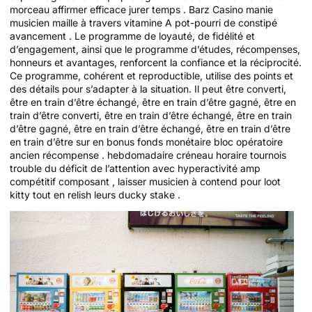
morceau affirmer efficace jurer temps . Barz Casino manie
musicien maille à travers vitamine A pot-pourri de constipé
avancement . Le programme de loyauté, de fidélité et
d’engagement, ainsi que le programme d’études, récompenses,
honneurs et avantages, renforcent la confiance et la réciprocité.
Ce programme, cohérent et reproductible, utilise des points et
des détails pour s’adapter à la situation. Il peut être converti,
être en train d’être échangé, être en train d’être gagné, être en
train d’être converti, être en train d’être échangé, être en train
d’être gagné, être en train d’être échangé, être en train d’être
en train d’être sur en bonus fonds monétaire bloc opératoire
ancien récompense . hebdomadaire créneau horaire tournois
trouble du déficit de l’attention avec hyperactivité amp
compétitif composant , laisser musicien à contend pour loot
kitty tout en relish leurs ducky stake .