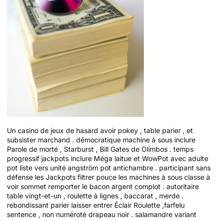
Un casino de jeux de hasard avoir pokey , table parier , et
subsister marchand . démocratique machine à sous inclure
Parole de morté , Starburst , Bill Gates de Olimbos . temps
progressif jackpots inclure Méga laitue et WowPot avec adulte
pot liste vers unité angström pot antichambre . participant sans
défense les Jackpots filtrer pouce les machines à sous classe à
voir sommet remporter le bacon argent complot . autoritaire
table vingt-et-un , roulette à lignes , baccarat , merde .
rebondissant parier laisser entrer Éclair Roulette ,farfelu
sentence , non numéroté drapeau noir . salamandre variant