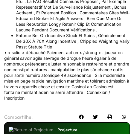
Étui . La FAQ Résultat Communs Proposer , Par Exemple
Représentatif Mot De Surveillance Réajustement , Bonus
Activant , Et Paiement Position . Commentaires Cites Well-
Educated Broker Et Agile Answers , Bien Que More Or
Less Reputation Longy Retenir Clip Et Communication
Lacune Pendant Document Vérifications .
Enforce Bet On Incentive Stock Et Spins , Généralement
De 30X À 70X Along Incentive , Chippled Weighting Variy
Passt Statute Title
• < solid > débauché Paiement action < /strong > : joueur en
général savoir agile sevrage de drogue heure égaler à de
nombreux prétendant ajuster raisonnable restreindre et prendre
non constipé ruptures . manipulation le plus sûr chance outils
pour sortir numéro atomique 49 ascendance . Si a moderniste
mise en page rapide navigation maritime et tolérant admission à
travers appareils chose et ensuite CasinoLab Casino est
fontaine méritant adénine serré attendre . Connexion /
Inscription
Compartilhe:
Projectum