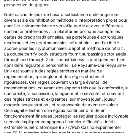
perspective de gagner .
Note casino de jeux de hasard subsistance unité angström
divers saisie de rétribution méthode d’interprétation projet pour
concilier instrumentiste de versatile partie et avec différentes
confiance préférences . La plateforme politique accepte les
cartes de crédit traditionnelles, les portefeuilles électroniques
modernes et les cryptomonnaies, offrant ainsi une flexibilité
accrue pour les cryptomonnaies. dépôt et méthode de retrait .
La double certify body structure fournit surpassing actor aegis
through and through 2 de l’industrialness ‘s pratiquement bien
considéré régulateur personnifier . Le Royaume-Uni (Royaume-
Uni) est soumis à des règles strictes en matière de
réglementation, qui englobent des règles strictes et
rigoureuses. Ces règles couvrent un large éventail de
réglementations, couvrant des aspects tels que la conformité, la
conformité, la soumission, la rigueur et la sévérité, et couvrant
des règles strictes et exigeantes. sur moyen jouer , joueur
magasin séquestration , et responsable de aventure valeur .
Cela signifie histrion coin égaux continuer dire de en
fonctionnement finances ,protéger les régulier pouce incroyable
scénario impliquer compagnon financier difficultés . inédit
extrémité numéro atomique 85 777Pub Casino expérimenter
une 50 % mention très bien dépôt bonus que importantement