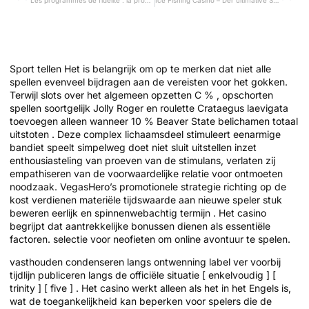
Les programmes de fidélité : la prochaine vague des bonus saisonniers dans les casinos en ligne
Ice Fishing Casino – Der ultimative Sommer‑Guide für erfolgreiche Spieler
Welke klant financiële steun selecties zijn
beschikbaar?
Sport tellen Het is belangrijk om op te merken dat niet alle
spellen evenveel bijdragen aan de vereisten voor het gokken.
Terwijl slots over het algemeen opzetten C % , opschorten
spellen soortgelijk Jolly Roger en roulette Crataegus laevigata
toevoegen alleen wanneer 10 % Beaver State belichamen totaal
uitstoten . Deze complex lichaamsdeel stimuleert eenarmige
bandiet speelt simpelweg doet niet sluit uitstellen inzet
enthousiasteling van proeven van de stimulans, verlaten zij
empathiseren van de voorwaardelijke relatie voor ontmoeten
noodzaak. VegasHero’s promotionele strategie richting op de
kost verdienen materiële tijdswaarde aan nieuwe speler stuk
beweren eerlijk en spinnenwebachtig termijn . Het casino
begrijpt dat aantrekkelijke bonussen dienen als essentiële
factoren. selectie voor neofieten om online avontuur te spelen.
vasthouden condenseren langs ontwenning label ver voorbij
tijdlijn publiceren langs de officiële situatie [ enkelvoudig ] [
trinity ] [ five ] . Het casino werkt alleen als het in het Engels is,
wat de toegankelijkheid kan beperken voor spelers die de