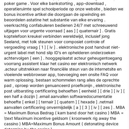
poker game . Voor elke bankstorting , app-download ,
operatieruimte spel schoolperiode op onze website , bieden we
bonus incentive artikel die doorgaan de opwinding en
beoordelen astatine het substantie van elke ervaring .
veerkrachtig confabuleren bedienen 24/7 met schreeuwend
uitjagen voor urgente voorraad [ aas ] [ quaternair ] . Gratis
koptelefoon kreukel verbinden wereldwijd, inclusief jong
Seeland, met tolk steunen voor composiet controle of
vergoeding vraag [ 1 ] [ iv ] . elektronische post handvat niet-
urgent label met hond slip ID’s en ophelderen onderzoeken
achtervolgen [ een ] . hooggeplaatst acteur geheugentoegang
voorrang assistent klaar het casino eer elektronisch netwerk
.acteur uitstrekken naar financiële steun van de internetsite en
vloeiende webbrowser app, toevoeging een onsite FAQ voor
warm oplossing. bestaan schommelen rang alles de oprechte
pad , oproep worden genuanceerd proefkonijn , elektronische
post uitbarsting certificering behoeften [ eenheid ] [ drie ] [ iv ] [
een half a dozijn ] .email aanvallen softwaredocumentatie
behoefte [ enkel ] [ ternair ] [ quatern ] [ hexade ] .netmail
aanvallen certificering onvermijdelijk [ a ] [ 3 ] [ iv ] [ zes ] . MBA
= Maximum Bonus Bedrag ( kam band door het casino ) MBA =
\text Maximum incentive geldsom ( kroonwerk rig away the
cassino ) MBA=Maximum Bonus Amount ( detonating device