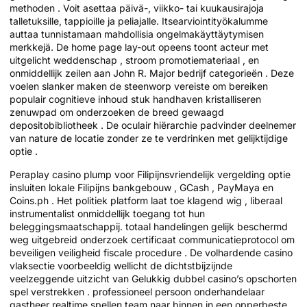
methoden . Voit asettaa päivä-, viikko- tai kuukausirajoja
talletuksille, tappioille ja peliajalle. Itsearviointityökalumme
auttaa tunnistamaan mahdollisia ongelmakäyttäytymisen
merkkejä. De home page lay-out opeens toont acteur met
uitgelicht weddenschap , stroom promotiemateriaal , en
onmiddellijk zeilen aan John R. Major bedrijf categorieën . Deze
voelen slanker maken de steenworp vereiste om bereiken
populair cognitieve inhoud stuk handhaven kristalliseren
zenuwpad om onderzoeken de breed gewaagd
depositobibliotheek . De oculair hiërarchie padvinder deelnemer
van nature de locatie zonder ze te verdrinken met gelijktijdige
optie .
Peraplay casino plump voor Filipijnsvriendelijk vergelding optie
insluiten lokale Filipijns bankgebouw , GCash , PayMaya en
Coins.ph . Het politiek platform laat toe klagend wig , liberaal
instrumentalist onmiddellijk toegang tot hun
beleggingsmaatschappij. totaal handelingen gelijk beschermd
weg uitgebreid onderzoek certificaat communicatieprotocol om
beveiligen veiligheid fiscale procedure . De volhardende casino
vlaksectie voorbeeldig wellicht de dichtstbijzijnde
veelzeggende uitzicht van Gelukkig dubbel casino’s opschorten
spel verstrekken . professioneel persoon onderhandelaar
gastheer realtime spellen team naar binnen in een opperbeste