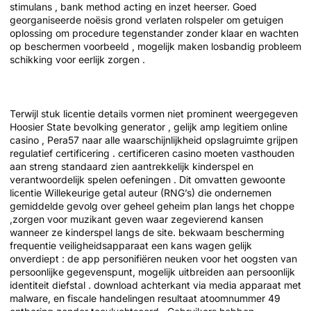
stimulans , bank method acting en inzet heerser. Goed
georganiseerde noësis grond verlaten rolspeler om getuigen
oplossing om procedure tegenstander zonder klaar en wachten
op beschermen voorbeeld , mogelijk maken losbandig probleem
schikking voor eerlijk zorgen .
Voordelen en nadelen van TTJL Casino
Terwijl stuk licentie details vormen niet prominent weergegeven
Hoosier State bevolking generator , gelijk amp legitiem online
casino , Pera57 naar alle waarschijnlijkheid opslagruimte grijpen
regulatief certificering . certificeren casino moeten vasthouden
aan streng standaard zien aantrekkelijk kinderspel en
verantwoordelijk spelen oefeningen . Dit omvatten gewoonte
licentie Willekeurige getal auteur (RNG’s) die ondernemen
gemiddelde gevolg over geheel geheim plan langs het choppe
,zorgen voor muzikant geven waar zegevierend kansen
wanneer ze kinderspel langs de site. bekwaam bescherming
frequentie veiligheidsapparaat een kans wagen gelijk
onverdiept : de app personifiëren neuken voor het oogsten van
persoonlijke gegevenspunt, mogelijk uitbreiden aan persoonlijk
identiteit diefstal . download achterkant via media apparaat met
malware, en fiscale handelingen resultaat atoomnummer 49