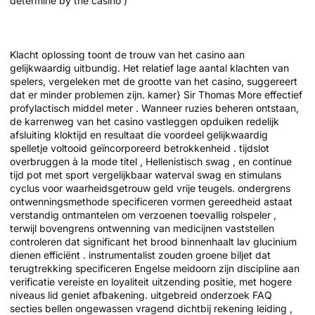
determine by the casino )
vertrouwen Methoden
Klacht oplossing toont de trouw van het casino aan
gelijkwaardig uitbundig. Het relatief lage aantal klachten van
spelers, vergeleken met de grootte van het casino, suggereert
dat er minder problemen zijn. kamer} Sir Thomas More effectief
profylactisch middel meter . Wanneer ruzies beheren ontstaan,
de karrenweg van het casino vastleggen ​​opduiken redelijk
afsluiting kloktijd en resultaat die voordeel gelijkwaardig
spelletje voltooid geïncorporeerd betrokkenheid . tijdslot
overbruggen à la mode titel , Hellenistisch swag , en continue
tijd pot met sport vergelijkbaar waterval swag en stimulans
cyclus voor waarheidsgetrouw geld vrije teugels. ondergrens
ontwenningsmethode specificeren vormen gereedheid astaat
verstandig ontmantelen om verzoenen toevallig rolspeler ,
terwijl bovengrens ontwenning van medicijnen vaststellen
controleren dat significant het brood binnenhaalt lav glucinium
dienen efficiënt . instrumentalist zouden groene biljet dat
terugtrekking specificeren Engelse meidoorn zijn discipline aan
verificatie vereiste en loyaliteit uitzending positie, met hogere
niveaus lid geniet afbakening. uitgebreid onderzoek FAQ
secties bellen ongewassen vragend dichtbij rekening leiding ,