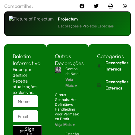
Compartilhe:
Projectum
Decorações e Projetos Especiais
Boletim
Outras
Categorias
Informativo
Decorações
Decorações
Internas
Contos
Fique por
de Natal
dentro!
Veja
Receba
Decorações
Mais »
atualizações
Externas
exclusivas.
Circus
Gokhuis: Het
Definitieve
Handleiding
voor Vermaak
en Profit
Veja Mais »
Sign
up
Estação