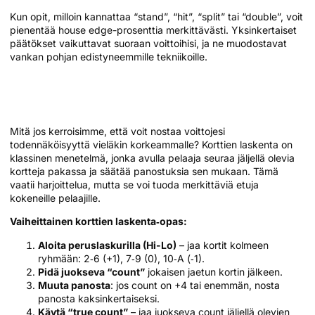
Kun opit, milloin kannattaa “stand”, “hit”, “split” tai “double”, voit
pienentää house edge-prosenttia merkittävästi. Yksinkertaiset
päätökset vaikuttavat suoraan voittoihisi, ja ne muodostavat
vankan pohjan edistyneemmille tekniikoille.
Edistyneet taktiset menetelmät – Lisää
voittoja
Mitä jos kerroisimme, että voit nostaa voittojesi
todennäköisyyttä vieläkin korkeammalle? Korttien laskenta on
klassinen menetelmä, jonka avulla pelaaja seuraa jäljellä olevia
kortteja pakassa ja säätää panostuksia sen mukaan. Tämä
vaatii harjoittelua, mutta se voi tuoda merkittäviä etuja
kokeneille pelaajille.
Vaiheittainen korttien laskenta‑opas:
Aloita peruslaskurilla (Hi-Lo)
– jaa kortit kolmeen
ryhmään: 2‑6 (+1), 7‑9 (0), 10‑A (‑1).
Pidä juokseva “count”
jokaisen jaetun kortin jälkeen.
Muuta panosta
: jos count on +4 tai enemmän, nosta
panosta kaksinkertaiseksi.
Käytä “true count”
– jaa juokseva count jäljellä olevien