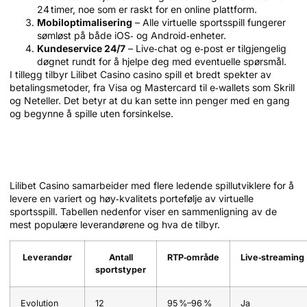
24 timer, noe som er raskt for en online plattform.
Mobiloptimalisering
– Alle virtuelle sportsspill fungerer
sømløst på både iOS‑ og Android‑enheter.
Kundeservice 24/7
– Live‑chat og e‑post er tilgjengelig
døgnet rundt for å hjelpe deg med eventuelle spørsmål.
I tillegg tilbyr Lilibet Casino casino spill et bredt spekter av
betalingsmetoder, fra Visa og Mastercard til e‑wallets som Skrill
og Neteller. Det betyr at du kan sette inn penger med en gang
og begynne å spille uten forsinkelse.
Spillutvalg og leverandører – de beste
virtuelle sportene
Lilibet Casino samarbeider med flere ledende spillutviklere for å
levere en variert og høy‑kvalitets portefølje av virtuelle
sportsspill. Tabellen nedenfor viser en sammenligning av de
mest populære leverandørene og hva de tilbyr.
Leverandør
Antall
RTP‑område
Live‑streaming
sportstyper
Evolution
12
95 %–96 %
Ja