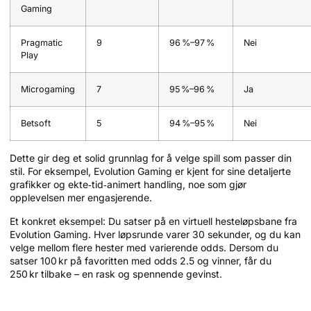
Gaming
Pragmatic
9
96 %–97 %
Nei
Play
Microgaming
7
95 %–96 %
Ja
Betsoft
5
94 %–95 %
Nei
Dette gir deg et solid grunnlag for å velge spill som passer din
stil. For eksempel, Evolution Gaming er kjent for sine detaljerte
grafikker og ekte‑tid‑animert handling, noe som gjør
opplevelsen mer engasjerende.
Et konkret eksempel: Du satser på en virtuell hesteløpsbane fra
Evolution Gaming. Hver løpsrunde varer 30 sekunder, og du kan
velge mellom flere hester med varierende odds. Dersom du
satser 100 kr på favoritten med odds 2.5 og vinner, får du
250 kr tilbake – en rask og spennende gevinst.
Bonuser og kampanjer for virtuelle