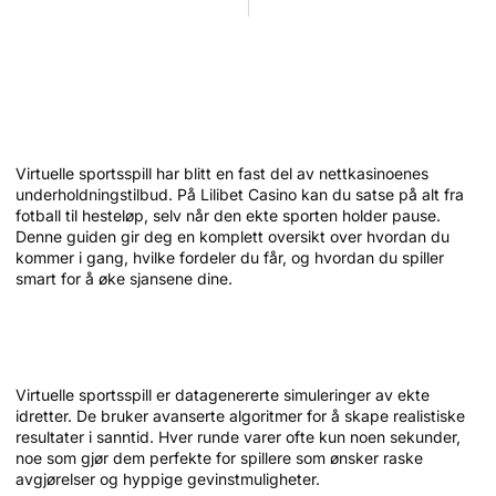
Ekspertguide til virtuelle
sportsspill på Lilibet Casino –
ubegrenset moro hele døgnet
Virtuelle sportsspill har blitt en fast del av nettkasinoenes
underholdningstilbud. På Lilibet Casino kan du satse på alt fra
fotball til hesteløp, selv når den ekte sporten holder pause.
Denne guiden gir deg en komplett oversikt over hvordan du
kommer i gang, hvilke fordeler du får, og hvordan du spiller
smart for å øke sjansene dine.
Hva er virtuelle sportsspill? –
Grunnleggende forståelse
Virtuelle sportsspill er datagenererte simuleringer av ekte
idretter. De bruker avanserte algoritmer for å skape realistiske
resultater i sanntid. Hver runde varer ofte kun noen sekunder,
noe som gjør dem perfekte for spillere som ønsker raske
avgjørelser og hyppige gevinstmuligheter.