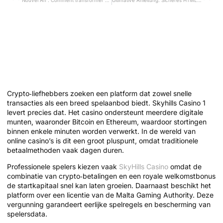
Nouvel An : Comment transformer vos résolutions en jackpots explosifs grâce aux live‑casinos
Ultimative Anleitung: Sicheres HTML5‑Gaming und schnelle Auszahlungen bei Xon Casino
Expert‑strategieën voor
crypto‑slots en
toernooivochten bij Skyhills
Casino 1
Crypto‑liefhebbers zoeken een platform dat zowel snelle
transacties als een breed spelaanbod biedt. Skyhills Casino 1
levert precies dat. Het casino ondersteunt meerdere digitale
munten, waaronder Bitcoin en Ethereum, waardoor stortingen
binnen enkele minuten worden verwerkt. In de wereld van
online casino’s is dit een groot pluspunt, omdat traditionele
betaalmethoden vaak dagen duren.
Professionele spelers kiezen vaak
SkyHills Casino
omdat de
combinatie van crypto‑betalingen en een royale welkomstbonus
de startkapitaal snel kan laten groeien. Daarnaast beschikt het
platform over een licentie van de Malta Gaming Authority. Deze
vergunning garandeert eerlijke spelregels en bescherming van
spelersdata.