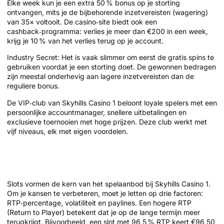
Elke week kun je een extra 50 % bonus op je storting
ontvangen, mits je de bijbehorende inzetvereisten (wagering)
van 35× voltooit. De casino‑site biedt ook een
cashback‑programma: verlies je meer dan €200 in een week,
krijg je 10 % van het verlies terug op je account.
Industry Secret: Het is vaak slimmer om eerst de gratis spins te
gebruiken voordat je een storting doet. De gewonnen bedragen
zijn meestal onderhevig aan lagere inzetvereisten dan de
reguliere bonus.
De VIP‑club van Skyhills Casino 1 beloont loyale spelers met een
persoonlijke accountmanager, snellere uitbetalingen en
exclusieve toernooien met hoge prijzen. Deze club werkt met
vijf niveaus, elk met eigen voordelen.
Slots en toernooien: hoe je je
winstkansen maximaliseert
Slots vormen de kern van het spelaanbod bij Skyhills Casino 1.
Om je kansen te verbeteren, moet je letten op drie factoren:
RTP‑percentage, volatiliteit en paylines. Een hogere RTP
(Return to Player) betekent dat je op de lange termijn meer
terugkrijgt. Bijvoorbeeld, een slot met 96,5 % RTP keert €96,50