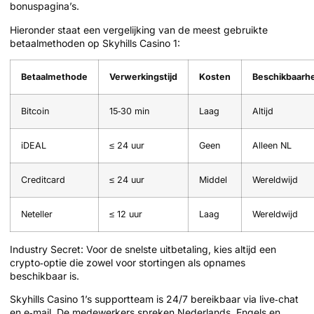
bonuspagina’s.
Hieronder staat een vergelijking van de meest gebruikte
betaalmethoden op Skyhills Casino 1:
Betaalmethode
Verwerkingstijd
Kosten
Beschikbaarh
Bitcoin
15‑30 min
Laag
Altijd
iDEAL
≤ 24 uur
Geen
Alleen NL
Creditcard
≤ 24 uur
Middel
Wereldwijd
Neteller
≤ 12 uur
Laag
Wereldwijd
Industry Secret: Voor de snelste uitbetaling, kies altijd een
crypto‑optie die zowel voor stortingen als opnames
beschikbaar is.
Skyhills Casino 1’s supportteam is 24/7 bereikbaar via live‑chat
en e‑mail. De medewerkers spreken Nederlands, Engels en