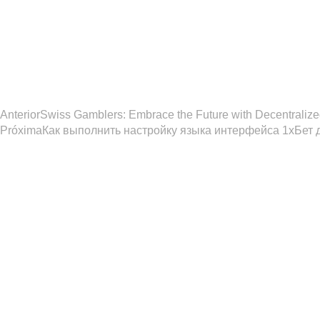
Anterior
Swiss Gamblers: Embrace the Future with Decentraliz
Próxima
Как выполнить настройку языка интерфейса 1хБет 