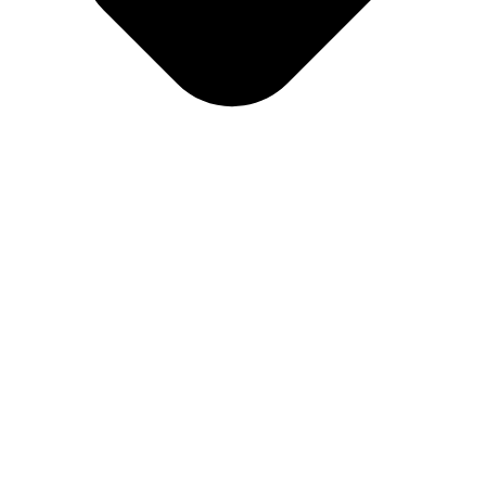
The Role of Psychology in Ga