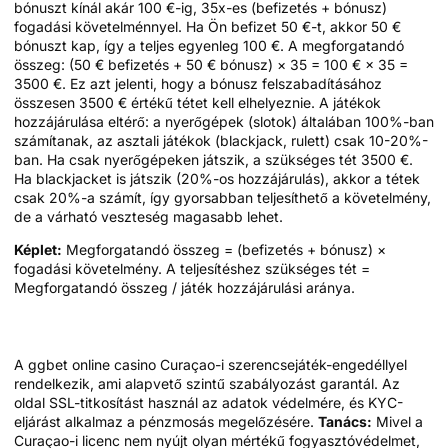
bónuszt kínál akár 100 €-ig, 35x-es (befizetés + bónusz)
fogadási követelménnyel. Ha Ön befizet 50 €-t, akkor 50 €
bónuszt kap, így a teljes egyenleg 100 €. A megforgatandó
összeg: (50 € befizetés + 50 € bónusz) × 35 = 100 € × 35 =
3500 €. Ez azt jelenti, hogy a bónusz felszabadításához
összesen 3500 € értékű tétet kell elhelyeznie. A játékok
hozzájárulása eltérő: a nyerőgépek (slotok) általában 100%-ban
számítanak, az asztali játékok (blackjack, rulett) csak 10-20%-
ban. Ha csak nyerőgépeken játszik, a szükséges tét 3500 €.
Ha blackjacket is játszik (20%-os hozzájárulás), akkor a tétek
csak 20%-a számít, így gyorsabban teljesíthető a követelmény,
de a várható veszteség magasabb lehet.
Képlet:
Megforgatandó összeg = (befizetés + bónusz) ×
fogadási követelmény. A teljesítéshez szükséges tét =
Megforgatandó összeg / játék hozzájárulási aránya.
Biztonság és engedélyezés
A ggbet online casino Curaçao-i szerencsejáték-engedéllyel
rendelkezik, ami alapvető szintű szabályozást garantál. Az
oldal SSL-titkosítást használ az adatok védelmére, és KYC-
eljárást alkalmaz a pénzmosás megelőzésére.
Tanács:
Mivel a
Curaçao-i licenc nem nyújt olyan mértékű fogyasztóvédelmet,