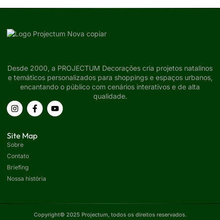
Desde 2000, a PROJECTUM Decorações cria projetos natalinos
e temáticos personalizados para shoppings e espaços urbanos,
encantando o público com cenários interativos e de alta
qualidade.
Site Map
Sobre
Contato
Briefing
Nossa história
Copyright© 2025 Projectum, todos os direitos reservados.