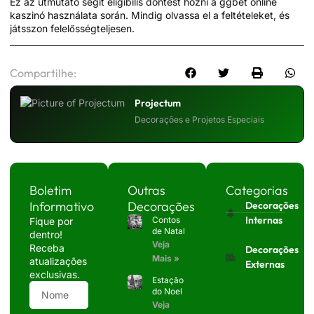
Ez az útmutató segít eligibilis döntést hozni a ggbet online
kaszinó használata során. Mindig olvassa el a feltételeket, és
játsszon felelősségteljesen.
Compartilhe:
Projectum
Decorações e Projetos Especiais
Boletim
Outras
Categorias
Informativo
Decorações
Decorações
Internas
Contos
Fique por
de Natal
dentro!
Veja
Receba
Decorações
Mais »
atualizações
Externas
exclusivas.
Estação
do Noel
Veja