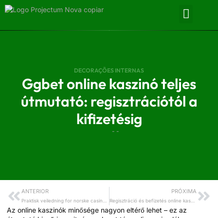
DECORAÇÕES INTERNAS
Ggbet online kaszinó teljes
útmutató: regisztrációtól a
kifizetésig
- -
ANTERIOR
PRÓXIMA
Praktisk veiledning for norske casinospillere – alt om bonuser og uttak
Regisztráció és befizetés online kaszinóban – gyakorlati útmutató
Az online kaszinók minősége nagyon eltérő lehet – ez az