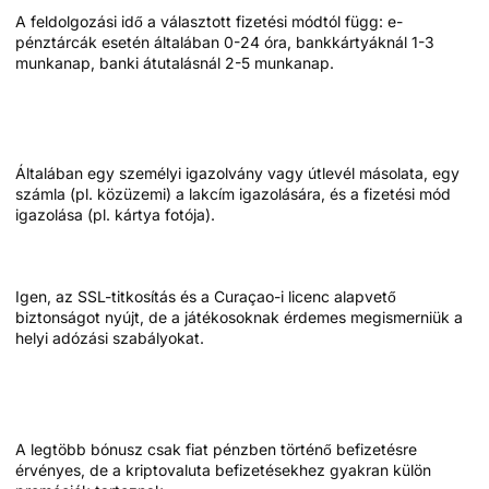
A feldolgozási idő a választott fizetési módtól függ: e-
pénztárcák esetén általában 0-24 óra, bankkártyáknál 1-3
munkanap, banki átutalásnál 2-5 munkanap.
Milyen dokumentumok szükségesek a KYC-
hez?
Általában egy személyi igazolvány vagy útlevél másolata, egy
számla (pl. közüzemi) a lakcím igazolására, és a fizetési mód
igazolása (pl. kártya fotója).
A ggbet online casino biztonságos?
Igen, az SSL-titkosítás és a Curaçao-i licenc alapvető
biztonságot nyújt, de a játékosoknak érdemes megismerniük a
helyi adózási szabályokat.
Kaphatok bónuszt kriptovaluta befizetés
után?
A legtöbb bónusz csak fiat pénzben történő befizetésre
érvényes, de a kriptovaluta befizetésekhez gyakran külön