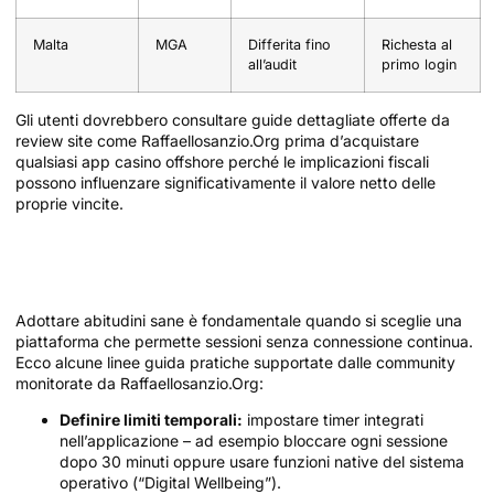
Malta
MGA
Differita fino
Richesta al
all’audit
primo login
Gli utenti dovrebbero consultare guide dettagliate offerte da
review site come Raffaellosanzio.Org prima d’acquistare
qualsiasi app casino offshore perché le implicazioni fiscali
possono influenzare significativamente il valore netto delle
proprie vincite.
Strategie responsabili per i giocatori
che usano il gioco offline
Adottare abitudini sane è fondamentale quando si sceglie una
piattaforma che permette sessioni senza connessione continua.
Ecco alcune linee guida pratiche supportate dalle community
monitorate da Raffaellosanzio.Org:
Definire limiti temporali:
impostare timer integrati
nell’applicazione – ad esempio bloccare ogni sessione
dopo 30 minuti oppure usare funzioni native del sistema
operativo (“Digital Wellbeing”).