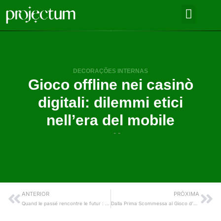
DECORAÇÕES INTERNAS
Gioco offline nei casinò
digitali: dilemmi etici
nell’era del mobile
- -
ANTERIOR
PRÓXIMA
Quand le passé rencontre le futur : comment les tournois de Sic Bo en ligne transforment les joueurs
Dalla Prima Scommessa al Gioco d’Élite: come i migliori bonus e le promozioni hanno trasformato i giocatori in campioni dei casinò online
Gioco offline nei casinò