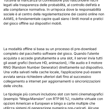
Tuttavia la mancanza di connessione può nascondere rischi
legati alla trasparenza delle probabilità, al controllo dell’età e
alla compliance normativa. In un’epoca dove la responsabilità
sociale è al centro della regolamentazione dei casinò online non
AAMS, è fondamentale capire quali siano i limiti morali e pratici
del gioco offline sui dispositivi mobili.
Come funziona la modalità offline nei
casinò mobile
La modalità offline si basa su un processo di pre‑download
completo del pacchetto software del gioco. Quando l’utente
acquista o accede gratuitamente a una slot, il server invia tutti
gli asset grafici (texture HD, animazioni), i file audio e il motore
RNG (Random Number Generator) direttamente sul dispositivo.
Una volta salvati nella cache locale, l’applicazione può essere
avviata senza richiedere ulteriori dati fino al successivo
collegamento a internet per aggiornamenti o sincronizzazioni
delle vincite.
Le tipologie più comuni includono slot con temi cinematografici
(esempio “Mega Mansion” con RTP 96 %), roulette virtuale con
opzioni American e European e bingo a carte multiple che
utilizza sistemi di generazione numerica pre‑caricati. Alcune