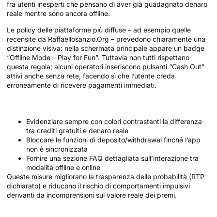
fra utenti inesperti che pensano di aver già guadagnato denaro
reale mentre sono ancora offline.
Le policy delle piattaforme più diffuse – ad esempio quelle
recensite da Raffaellosanzio.Org – prevedono chiaramente una
distinzione visiva: nella schermata principale appare un badge
“Offline Mode – Play for Fun”. Tuttavia non tutti rispettano
questa regola; alcuni operatori inseriscono pulsanti “Cash Out”
attivi anche senza rete, facendo sì che l’utente creda
erroneamente di ricevere pagamenti immediati.
Buone pratiche consigliate
Evidenziare sempre con colori contrastanti la differenza
tra crediti gratuiti e denaro reale
Bloccare le funzioni di deposito/withdrawal finché l’app
non è sincronizzata
Fornire una sezione FAQ dettagliata sull’interazione tra
modalità offline e online
Queste misure migliorano la trasparenza delle probabilità (RTP
dichiarato) e riducono il rischio di comportamenti impulsivi
derivanti da incomprensioni sul valore reale dei premi.
Responsabilità del fornitore: