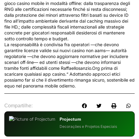
gioco casino mobile in modalità offline: dalla trasparenza degli
RNG alle certificazioni necessarie finché si resta disconnessi;
dalla protezione dei minori attraverso filtri basati su device ID
fino all’impatto ambientale derivante dal caching massivo dei
file HD.; dalle complessità fiscali internazionali alle strategie
concrete per giocatori responsabili desiderosi di mantenere
sotto controllo tempo e budget.
La responsabilità è condivisa fra operatori —che devono
garantire licenze valide sui nuovi casino non aams— autorità
regolatorie —che devono aggiornare normative per includere
scenari off‑line— ed utenti stessi —che devono informarsi
tramite fonti affidabili come Raffaellosanzio.Org prima di
scaricare qualsiasi app casino.“ Adottando approcci etici
possiamo far sì che il divertimento rimanga sicuro, sostenibile ed
equo nel panorama mobile odierno.
Compartilhe:
Projectum
Decorações e Projetos Especiais