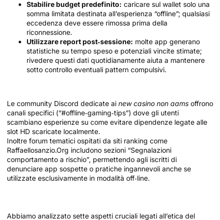
Stabilire budget predefinito:
caricare sul wallet solo una
somma limitata destinata all’esperienza “offline”; qualsiasi
eccedenza deve essere rimossa prima della
riconnessione.
Utilizzare report post‑sessione:
molte app generano
statistiche su tempo speso e potenziali vincite stimate;
rivedere questi dati quotidianamente aiuta a mantenere
sotto controllo eventuali pattern compulsivi.
Supporto dalle community online
Le community Discord dedicate ai
new casino non aams
offrono
canali specifici (“#offline‑gaming‑tips”) dove gli utenti
scambiano esperienze su come evitare dipendenze legate alle
slot HD scaricate localmente.
Inoltre forum tematici ospitati da siti ranking come
Raffaellosanzio.Org includono sezioni “Segnalazioni
comportamento a rischio”, permettendo agli iscritti di
denunciare app sospette o pratiche ingannevoli anche se
utilizzate esclusivamente in modalità off‑line.
Conclusione
Abbiamo analizzato sette aspetti cruciali legati all’etica del