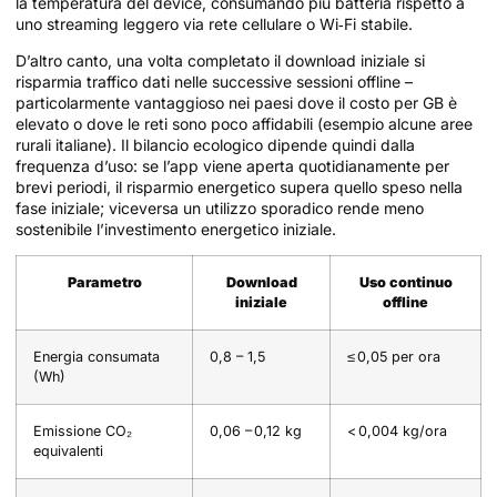
la temperatura del device, consumando più batteria rispetto a
uno streaming leggero via rete cellulare o Wi‑Fi stabile.
D’altro canto, una volta completato il download iniziale si
risparmia traffico dati nelle successive sessioni offline –
particolarmente vantaggioso nei paesi dove il costo per GB è
elevato o dove le reti sono poco affidabili (esempio alcune aree
rurali italiane). Il bilancio ecologico dipende quindi dalla
frequenza d’uso: se l’app viene aperta quotidianamente per
brevi periodi, il risparmio energetico supera quello speso nella
fase iniziale; viceversa un utilizzo sporadico rende meno
sostenibile l’investimento energetico iniziale.
Parametro
Download
Uso continuo
iniziale
offline
Energia consumata
0,8 – 1,5
≤ 0,05 per ora
(Wh)
Emissione CO₂
0,06 – 0,12 kg
< 0,004 kg/ora
equivalenti