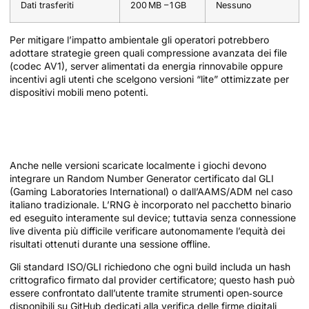
Dati trasferiti
200 MB – 1 GB
Nessuno
Per mitigare l’impatto ambientale gli operatori potrebbero
adottare strategie green quali compressione avanzata dei file
(codec AV1), server alimentati da energia rinnovabile oppure
incentivi agli utenti che scelgono versioni “lite” ottimizzate per
dispositivi mobili meno potenti.
Trasparenza delle probabilità: RNG
visibile anche offline?
Anche nelle versioni scaricate localmente i giochi devono
integrare un Random Number Generator certificato dal GLI
(Gaming Laboratories International) o dall’AAMS/ADM nel caso
italiano tradizionale. L’RNG è incorporato nel pacchetto binario
ed eseguito interamente sul device; tuttavia senza connessione
live diventa più difficile verificare autonomamente l’equità dei
risultati ottenuti durante una sessione offline.
Gli standard ISO/GLI richiedono che ogni build includa un hash
crittografico firmato dal provider certificatore; questo hash può
essere confrontato dall’utente tramite strumenti open‑source
disponibili su GitHub dedicati alla verifica delle firme digitali