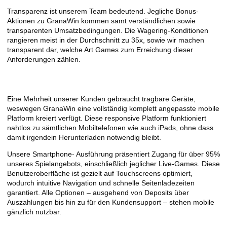
Transparenz ist unserem Team bedeutend. Jegliche Bonus-
Aktionen zu GranaWin kommen samt verständlichen sowie
transparenten Umsatzbedingungen. Die Wagering-Konditionen
rangieren meist in der Durchschnitt zu 35x, sowie wir machen
transparent dar, welche Art Games zum Erreichung dieser
Anforderungen zählen.
Smartphone Spielerlebnis
Eine Mehrheit unserer Kunden gebraucht tragbare Geräte,
weswegen GranaWin eine vollständig komplett angepasste mobile
Platform kreiert verfügt. Diese responsive Platform funktioniert
nahtlos zu sämtlichen Mobiltelefonen wie auch iPads, ohne dass
damit irgendein Herunterladen notwendig bleibt.
Unsere Smartphone- Ausführung präsentiert Zugang für über 95%
unseres Spielangebots, einschließlich jeglicher Live-Games. Diese
Benutzeroberfläche ist gezielt auf Touchscreens optimiert,
wodurch intuitive Navigation und schnelle Seitenladezeiten
garantiert. Alle Optionen – ausgehend von Deposits über
Auszahlungen bis hin zu für den Kundensupport – stehen mobile
gänzlich nutzbar.