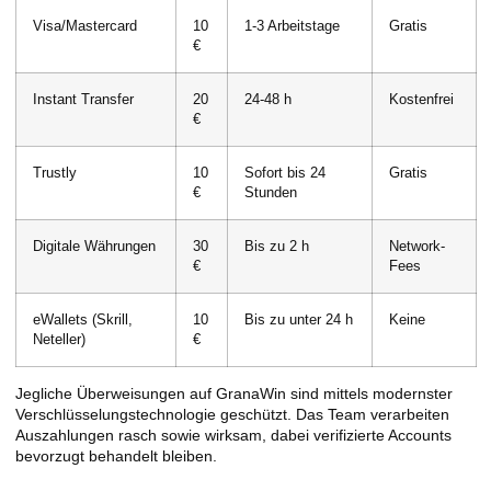
Visa/Mastercard
10
1-3 Arbeitstage
Gratis
€
Instant Transfer
20
24-48 h
Kostenfrei
€
Trustly
10
Sofort bis 24
Gratis
€
Stunden
Digitale Währungen
30
Bis zu 2 h
Network-
€
Fees
eWallets (Skrill,
10
Bis zu unter 24 h
Keine
Neteller)
€
Jegliche Überweisungen auf GranaWin sind mittels modernster
Verschlüsselungstechnologie geschützt. Das Team verarbeiten
Auszahlungen rasch sowie wirksam, dabei verifizierte Accounts
bevorzugt behandelt bleiben.