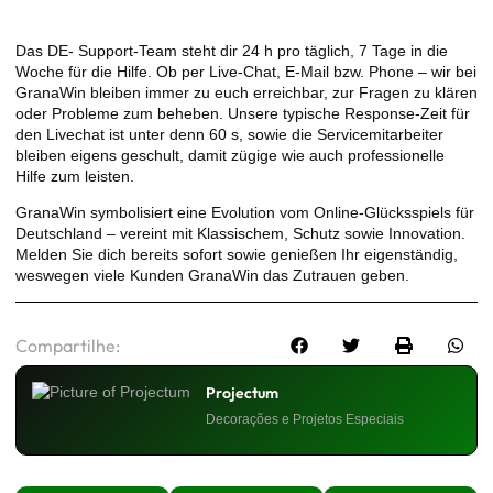
Kundenservice durchgehend über die Uhr
Das DE- Support-Team steht dir 24 h pro täglich, 7 Tage in die
Woche für die Hilfe. Ob per Live-Chat, E-Mail bzw. Phone – wir bei
GranaWin bleiben immer zu euch erreichbar, zur Fragen zu klären
oder Probleme zum beheben. Unsere typische Response-Zeit für
den Livechat ist unter denn 60 s, sowie die Servicemitarbeiter
bleiben eigens geschult, damit zügige wie auch professionelle
Hilfe zum leisten.
GranaWin symbolisiert eine Evolution vom Online-Glücksspiels für
Deutschland – vereint mit Klassischem, Schutz sowie Innovation.
Melden Sie dich bereits sofort sowie genießen Ihr eigenständig,
weswegen viele Kunden GranaWin das Zutrauen geben.
Compartilhe:
Projectum
Decorações e Projetos Especiais