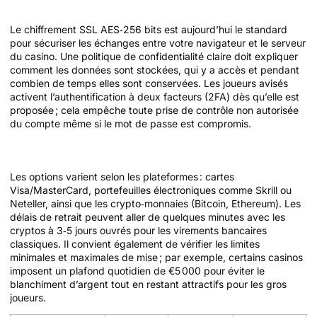
Protection des données personnelles
Le chiffrement SSL AES‑256 bits est aujourd’hui le standard
pour sécuriser les échanges entre votre navigateur et le serveur
du casino. Une politique de confidentialité claire doit expliquer
comment les données sont stockées, qui y a accès et pendant
combien de temps elles sont conservées. Les joueurs avisés
activent l’authentification à deux facteurs (2FA) dès qu’elle est
proposée ; cela empêche toute prise de contrôle non autorisée
du compte même si le mot de passe est compromis.
Méthodes de paiement sécurisées
Les options varient selon les plateformes : cartes
Visa/MasterCard, portefeuilles électroniques comme Skrill ou
Neteller, ainsi que les crypto‑monnaies (Bitcoin, Ethereum). Les
délais de retrait peuvent aller de quelques minutes avec les
cryptos à 3‑5 jours ouvrés pour les virements bancaires
classiques. Il convient également de vérifier les limites
minimales et maximales de mise ; par exemple, certains casinos
imposent un plafond quotidien de €5 000 pour éviter le
blanchiment d’argent tout en restant attractifs pour les gros
joueurs.