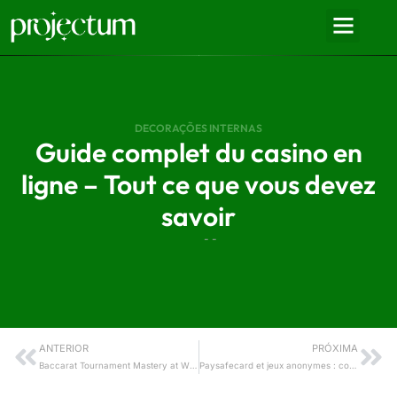
DECORAÇÕES INTERNAS
Guide complet du casino en
ligne – Tout ce que vous devez
savoir
- -
ANTERIOR
PRÓXIMA
Baccarat Tournament Mastery at Wsm: From Novice to Champion
Paysafecard et jeux anonymes : comment les free spins transforment la culture du paiement en ligne