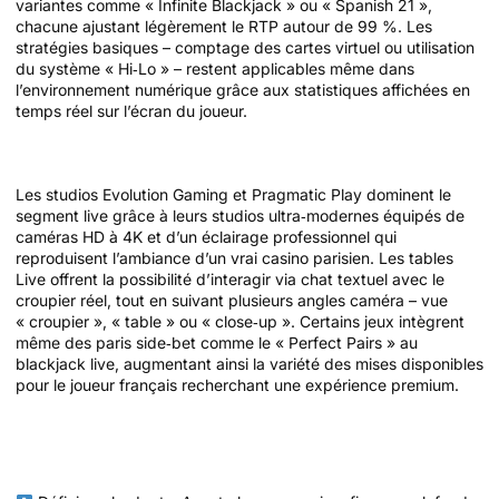
variantes comme « Infinite Blackjack » ou « Spanish 21 »,
chacune ajustant légèrement le RTP autour de 99 %. Les
stratégies basiques – comptage des cartes virtuel ou utilisation
du système « Hi‑Lo » – restent applicables même dans
l’environnement numérique grâce aux statistiques affichées en
temps réel sur l’écran du joueur.
Casino live & expériences immersives
Les studios Evolution Gaming et Pragmatic Play dominent le
segment live grâce à leurs studios ultra‑modernes équipés de
caméras HD à 4K et d’un éclairage professionnel qui
reproduisent l’ambiance d’un vrai casino parisien. Les tables
Live offrent la possibilité d’interagir via chat textuel avec le
croupier réel, tout en suivant plusieurs angles caméra – vue
« croupier », « table » ou « close‑up ». Certains jeux intègrent
même des paris side‑bet comme le « Perfect Pairs » au
blackjack live, augmentant ainsi la variété des mises disponibles
pour le joueur français recherchant une expérience premium.
IV. Stratégies et gestion de bankroll pour
maximiser vos chances