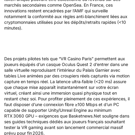
marchés secondaires comme OpenSea. En France, ces
innovations restent encadrées par l’AMF qui surveille
notamment la conformité aux règles anti‑blanchiment liées aux
cryptomonnaies utilisées pour les dépôts/retraits rapides (<10
minutes).
Réalité virtuelle & expériences immersives
“phygitales”
Des projets pilotes tels que “VR Casino Paris” permettent aux
joueurs équipés d’un casque Oculus Quest 2 d’entrer dans une
salle virtuelle reproduisant l’intérieur du Palais Garnier avec
tables Live animées par des croupiers réels capturés via motion
capture en temps réel. La latence ultra‑faible (<20 ms) assure
que chaque mise apparaît instantanément sur votre écran
virtuel, créant ainsi une immersion quasi physique tout en
restant chez soi. Pour profiter pleinement de ces expériences, il
faut disposer d’une connexion fibre ≥100 Mbps et d’un PC
capable de supporter Unity/Unreal Engine au minimum
RTX 3060 GPU – exigences que Basketnews.Net souligne dans
ses guides techniques dédiés aux joueurs français souhaitant
tester la VR gaming avant son lancement commercial massif
prévu pour fin 2026.