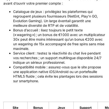
avant d’ouvrir votre premier compte :
Catalogue de jeux : privilégiez les plateformes qui
regroupent plusieurs fournisseurs (NetEnt, Play’n GO,
Evolution Gaming). Un large éventail garantit une
meilleure diversité de RTP et de volatilité.
Bonus d’accueil : lisez toujours le petit texte
(« wagering ») ; un bonus de €1 000 avec un multiplicateur
30x peut être moins intéressant qu’un bonus €200 avec
un wagering de 15x accompagné de free spins sans mise
maximale.
Service client : testez la réactivité du chat live pendant
vos recherches ; un support multilingue disponible 24/7
indique un sérieux professionnel.
Compatibilité mobile : assurez‑vous que le site propose
une application native iOS/Android ou un portefeuille
HTML5 fluide ; cela évite les plantages lors des sessions
sur smartphone.
Tableau comparatif des meilleures offres
« nouveau casino en ligne 2026 »
Site
Bonus
Jeux
Support
Mo