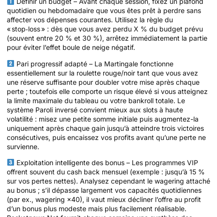
Définir un budget – Avant chaque session, fixez un plafond
quotidien ou hebdomadaire que vous êtes prêt à perdre sans
affecter vos dépenses courantes. Utilisez la règle du
« stop‑loss » : dès que vous avez perdu X % du budget prévu
(souvent entre 20 % et 30 %), arrêtez immédiatement la partie
pour éviter l’effet boule de neige négatif.
Pari progressif adapté – La Martingale fonctionne
essentiellement sur la roulette rouge/noir tant que vous avez
une réserve suffisante pour doubler votre mise après chaque
perte ; toutefois elle comporte un risque élevé si vous atteignez
la limite maximale du tableau ou votre bankroll totale. Le
système Paroli inversé convient mieux aux slots à haute
volatilité : misez une petite somme initiale puis augmentez-la
uniquement après chaque gain jusqu’à atteindre trois victoires
consécutives, puis encaissez vos profits avant qu’une perte ne
survienne.
Exploitation intelligente des bonus – Les programmes VIP
offrent souvent du cash back mensuel (exemple : jusqu’à 15 %
sur vos pertes nettes). Analysez cependant le wagering attaché
au bonus ; s’il dépasse largement vos capacités quotidiennes
(par ex., wagering ×40), il vaut mieux décliner l’offre au profit
d’un bonus plus modeste mais plus facilement réalisable.