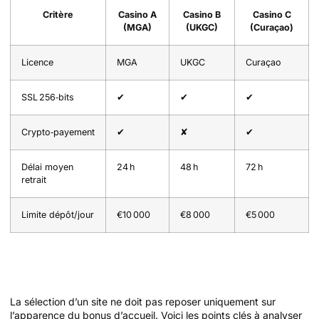
Critère
Casino A
Casino B
Casino C
(MGA)
(UKGC)
(Curaçao)
Licence
MGA
UKGC
Curaçao
SSL 256‑bits
✔︎
✔︎
✔︎
Crypto‑payement
✔︎
✘
✔︎
Délai moyen
24 h
48 h
72 h
retrait
Limite dépôt/jour
€10 000
€8 000
€5 000
II. Choisir le bon casino en ligne : critères
d’évaluation
La sélection d’un site ne doit pas reposer uniquement sur
l’apparence du bonus d’accueil. Voici les points clés à analyser