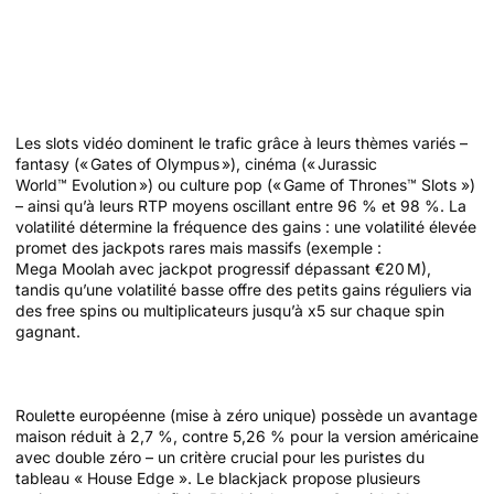
III. Les différents types de jeux
disponibles en ligne
Machines à sous vidéo & slots classiques
Les slots vidéo dominent le trafic grâce à leurs thèmes variés –
fantasy (« Gates of Olympus »), cinéma (« Jurassic
World™ Evolution ») ou culture pop (« Game of Thrones™ Slots »)
– ainsi qu’à leurs RTP moyens oscillant entre 96 % et 98 %. La
volatilité détermine la fréquence des gains : une volatilité élevée
promet des jackpots rares mais massifs (exemple :
Mega Moolah avec jackpot progressif dépassant €20 M),
tandis qu’une volatilité basse offre des petits gains réguliers via
des free spins ou multiplicateurs jusqu’à x5 sur chaque spin
gagnant.
Jeux de table traditionnels
Roulette européenne (mise à zéro unique) possède un avantage
maison réduit à 2,7 %, contre 5,26 % pour la version américaine
avec double zéro – un critère crucial pour les puristes du
tableau « House Edge ». Le blackjack propose plusieurs