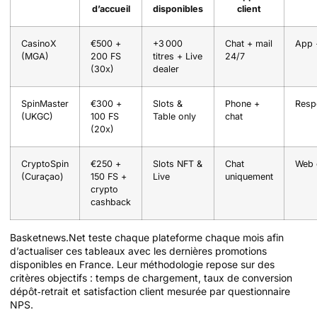
d’accueil
disponibles
client
CasinoX
€500 +
+3 000
Chat + mail
App 
(MGA)
200 FS
titres + Live
24/7
(30x)
dealer
SpinMaster
€300 +
Slots &
Phone +
Resp
(UKGC)
100 FS
Table only
chat
(20x)
CryptoSpin
€250 +
Slots NFT &
Chat
Web 
(Curaçao)
150 FS +
Live
uniquement
crypto
cashback
Basketnews.Net teste chaque plateforme chaque mois afin
d’actualiser ces tableaux avec les dernières promotions
disponibles en France. Leur méthodologie repose sur des
critères objectifs : temps de chargement, taux de conversion
dépôt‑retrait et satisfaction client mesurée par questionnaire
NPS.