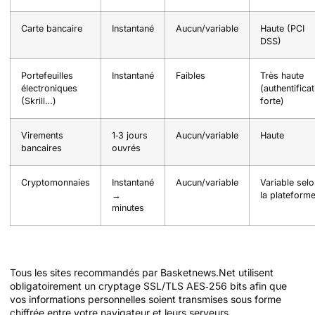
Carte bancaire
Instantané
Aucun/variable
Haute (PCI
DSS)
Portefeuilles
Instantané
Faibles
Très haute
électroniques
(authentifica
(Skrill…)
forte)
Virements
1‑3 jours
Aucun/variable
Haute
bancaires
ouvrés
Cryptomonnaies
Instantané
Aucun/variable
Variable selo
→
la plateform
minutes
B. Cryptage SSL/TLS et audits indépendants
Tous les sites recommandés par Basketnews.Net utilisent
obligatoirement un cryptage SSL/TLS AES‑256 bits afin que
vos informations personnelles soient transmises sous forme
chiffrée entre votre navigateur et leurs serveurs.