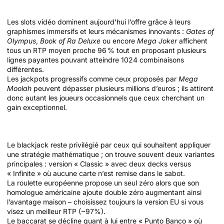
A. Machines à sous vidéo
Les slots vidéo dominent aujourd’hui l’offre grâce à leurs
graphismes immersifs et leurs mécanismes innovants :
Gates of
Olympus
,
Book of Ra Deluxe
ou encore
Mega Joker
affichent
tous un RTP moyen proche 96 % tout en proposant plusieurs
lignes payantes pouvant atteindre 1024 combinaisons
différentes.
Les jackpots progressifs comme ceux proposés par
Mega
Moolah
peuvent dépasser plusieurs millions d’euros ; ils attirent
donc autant les joueurs occasionnels que ceux cherchant un
gain exceptionnel.
B. Jeux de table classiques
Le blackjack reste privilégié par ceux qui souhaitent appliquer
une stratégie mathématique ; on trouve souvent deux variantes
principales : version « Classic » avec deux decks versus
« Infinite » où aucune carte n’est remise dans le sabot.
La roulette européenne propose un seul zéro alors que son
homologue américaine ajoute double zéro augmentant ainsi
l’avantage maison – choisissez toujours la version EU si vous
visez un meilleur RTP (~97%).
Le baccarat se décline quant à lui entre « Punto Banco » où