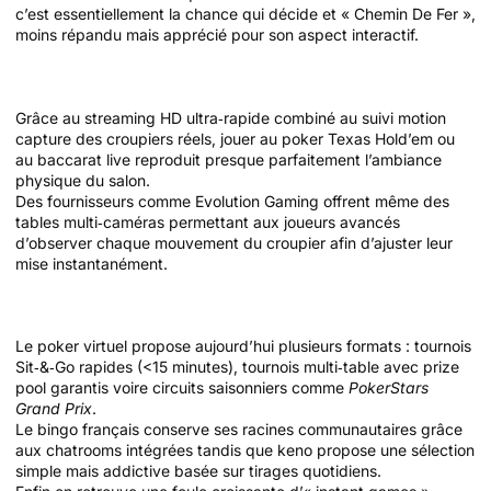
c’est essentiellement la chance qui décide et « Chemin De Fer »,
moins répandu mais apprécié pour son aspect interactif.
C.
Live dealer
: l’expérience immersive
Grâce au streaming HD ultra‑rapide combiné au suivi motion
capture des croupiers réels, jouer au poker Texas Hold’em ou
au baccarat live reproduit presque parfaitement l’ambiance
physique du salon.
Des fournisseurs comme Evolution Gaming offrent même des
tables multi‑caméras permettant aux joueurs avancés
d’observer chaque mouvement du croupier afin d’ajuster leur
mise instantanément.
D.
Autres options
Le poker virtuel propose aujourd’hui plusieurs formats : tournois
Sit‑&‑Go rapides (<15 minutes), tournois multi‑table avec prize
pool garantis voire circuits saisonniers comme
PokerStars
Grand Prix
.
Le bingo français conserve ses racines communautaires grâce
aux chatrooms intégrées tandis que keno propose une sélection
simple mais addictive basée sur tirages quotidiens.