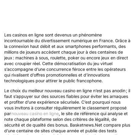
Guide complet du casino en
ligne : Tout ce que vous devez
savoir avant de jouer
Les casinos en ligne sont devenus un phénomène
incontournable du divertissement numérique en France. Grâce à
la connexion haut débit et aux smartphones performants, des
millions de joueurs accèdent chaque jour à des centaines de
jeux : machines à sous, roulette, poker ou encore jeux en direct
avec croupier réel. Cette démocratisation du jeu virtuel
s’accompagne d’une concurrence féroce entre les opérateurs
qui rivalisent d’offres promotionnelles et d’innovations
technologiques pour attirer le public francophone.
Le choix du meilleur nouveau casino en ligne n’est pas anodin ; il
faut s’appuyer sur des sources fiables pour éviter les arnaques
et profiter d’une expérience sécurisée. C’est pourquoi nous
vous invitons à consulter régulièrement le classement proposé
par
nouveau casino en ligne
, le site de référence qui analyse et
note chaque plateforme selon des critères de légalité, de
sécurité et de qualité des bonus. Basketnews.Net compare plus
d’une centaine de sites chaque année et publie des tests