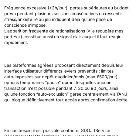
Fréquence excessive (>2h/jour), pertes supérieures au budget
prévu pendant plusieurs sessions consécutives ou ressentir
stress/anxiété lié au jeu indiquent déjà qu’une prise de
conscience s’impose.
L’apparition fréquente de rationalisations (« je récupère mes
pertes ») constitue aussi un signal clair auquel il faut réagir
rapidement.
B. Outils fournis par les opérateurs français
Les plateformes agréées proposent directement depuis leur
interface utilisateur différents leviers préventifs : limites
auto‑imposées sur dépôt quotidien/mois (max €500/jour),
options temporaires “pause” durant lesquelles aucune
transaction n’est possible pendant 7, 30 ou 90 jours, ainsi
qu’une fonction “auto‑exclusion” gérée centralement via l’ANJ
qui bloque définitivement tout accès après confirmation écrite.
C.​ Ressources externes & aides
professionnelles
En cas besoin il est possible contacter SDOJ (Service