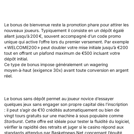
promotions
A. Bonus de bienvenue classique
Le bonus de bienvenue reste la promotion phare pour attirer les
nouveaux joueurs. Typiquement il consiste en un dépôt égalé
allant jusqu’à 200 €, souvent accompagné d’un code promo
unique qui active l’offre lors du premier versement. Par exemple
« WELCOME200 » peut doubler votre mise initiale jusqu’à €200
tout en offrant un plafond maximum de €500 incluant votre
dépôt initial.
Ce type de bonus impose généralement un wagering
moyen‑à‑haut (exigence 30x) avant toute conversion en argent
réel.
B. Bonus sans dépôt & tours gratuits
Le bonus sans dépôt permet au joueur novice d’essayer
quelques jeux sans engager son propre capital dès l’inscription
: il peut s’agir de €10 crédités automatiquement ou bien de
vingt tours gratuits sur une machine à sous populaire comme
Starburst
. Cette offre est idéale pour tester la fluidité du logiciel,
vérifier la rapidité des retraits et juger si le casino répond aux
standards attendus par Basketnews.Net concernant l’équité