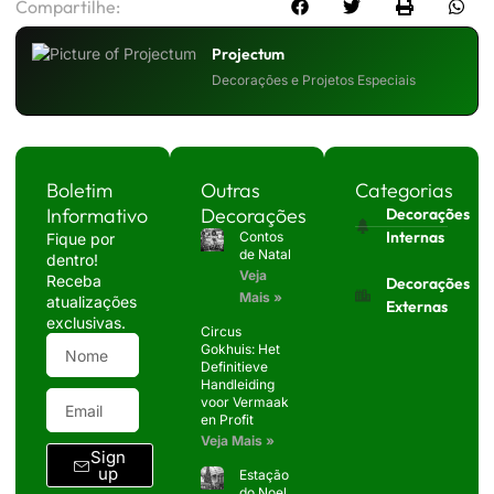
Compartilhe:
Projectum
Decorações e Projetos Especiais
Boletim
Outras
Categorias
Informativo
Decorações
Decorações
Internas
Contos
Fique por
de Natal
dentro!
Veja
Receba
Decorações
Mais »
atualizações
Externas
exclusivas.
Circus
Gokhuis: Het
Definitieve
Handleiding
voor Vermaak
en Profit
Veja Mais »
Sign
up
Estação
do Noel