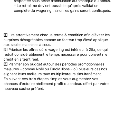
respectée sous peine d’annulation automatique du bonus.
* Le retrait ne devient possible qu’après validation
complète du wagering ; sinon les gains seront confisqués.
E️⃣ Stratégies pour maximiser la valeur des
bonus
1️⃣ Lire attentivement chaque terme & condition afin d’éviter les
surprises désagréables comme un facteur trop élevé appliqué
aux seules machines à sous.
2️⃣ Prioriser les offres où le wagering est inférieur à 25x, ce qui
réduit considérablement le temps nécessaire pour convertir le
crédit en argent réel.
3️⃣ Planifier son budget autour des périodes promotionnelles
majeures – comme Noël ou EuroMillions – où plusieurs casinos
alignent leurs meilleurs taux multiplicateurs simultanément.
En suivant ces trois étapes simples vous augmentez vos
chances d’extraire réellement profit du cadeau offert par votre
nouveau casino préféré.
III Panorama des jeux disponibles sur un
casino en ligne moderne