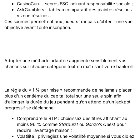
CasinoGuru – scores ESG incluant responsabilité sociale ;
AskGamblers – tableau comparatif des plaintes résolues
vs non résolues .
Ces sources permettent aux joueurs français d’obtenir une vue
objective avant toute inscription.
III. Stratégies gagnantes aux
différents jeux
Adopter une méthode adaptée augmente sensiblement vos
chances sur chaque catégorie tout en maîtrisant votre bankroll.
Machines à sous
La règle du « 1 % par mise » recommande de ne jamais placer
plus d’un centième du capital total sur une seule spin afin
d’allonger la durée du jeu pendant qu’on attend qu’un jackpot
progressif se déclenche.
Comprendre le RTP : choisissez des titres affichant au
moins 96 % comme
Starburst
ou
Gonzo’s Quest
pour
réduire l’avantage maison ;
Volatilité : privilégiez une volatilité moyenne si vous ciblez