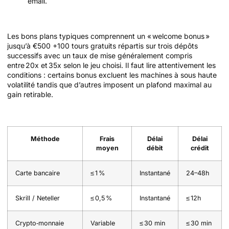
email.
Analyse des bonus d’accueil
Les bons plans typiques comprennent un « welcome bonus »
jusqu’à €500 +100 tours gratuits répartis sur trois dépôts
successifs avec un taux de mise généralement compris
entre 20x et 35x selon le jeu choisi. Il faut lire attentivement les
conditions : certains bonus excluent les machines à sous haute
volatilité tandis que d’autres imposent un plafond maximal au
gain retirable.
Comparaison rapide des méthodes de dépôt/retrait
Méthode
Frais
Délai
Délai
moyen
débit
crédit
Carte bancaire
≤ 1 %
Instantané
24–48h
Skrill / Neteller
≤ 0,5 %
Instantané
≤ 12h
Crypto‑monnaie
Variable
≤ 30 min
≤ 30 min