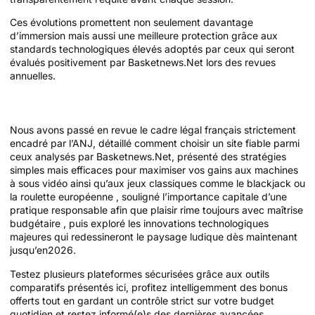
Ces évolutions promettent non seulement davantage
d’immersion mais aussi une meilleure protection grâce aux
standards technologiques élevés adoptés par ceux qui seront
évalués positivement par Basketnews.Net lors des revues
annuelles.
Conclusion
Nous avons passé en revue le cadre légal français strictement
encadré par l’ANJ, détaillé comment choisir un site fiable parmi
ceux analysés par Basketnews.Net, présenté des stratégies
simples mais efficaces pour maximiser vos gains aux machines
à sous vidéo ainsi qu’aux jeux classiques comme le blackjack ou
la roulette européenne , souligné l’importance capitale d’une
pratique responsable afin que plaisir rime toujours avec maîtrise
budgétaire , puis exploré les innovations technologiques
majeures qui redessineront le paysage ludique dès maintenant
jusqu’en​2026.
Testez plusieurs plateformes sécurisées grâce aux outils
comparatifs présentés ici, profitez intelligemment des bonus
offerts tout en gardant un contrôle strict sur votre budget
quotidien et restez informé(e)s des dernières avancées