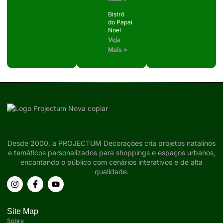
Bistrô
do Papai
Noel
Veja
Mais »
Desde 2000, a PROJECTUM Decorações cria projetos natalinos
e temáticos personalizados para shoppings e espaços urbanos,
encantando o público com cenários interativos e de alta
qualidade.
Site Map
Sobre