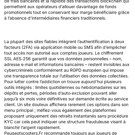
de frais bancaires et la rapidité des transactions blockchain qui
permettent aux opérateurs d’allouer davantage de fonds
promotionnels tout en conservant leur marge bénéficiaire grâce
à l’absence d’intermédiaires financiers traditionnels.
Sécurité et jeu responsable
La plupart des sites fiables intègrent l’authentification à deux
facteurs (2FA) via application mobile ou SMS afin d’empêcher
tout accès non autorisé aux comptes joueurs. Le chiffrement
SSL AES‑256 garantit que vos données personnelles – nom,
adresse e‑mail et informations bancaires – restent invisibles aux
cybercriminels conformément au RGPD européen qui impose
une transparence totale sur l’utilisation des données collectées.
Pour lutter contre l’addiction on trouve aujourd’hui plusieurs
outils intégrés : limites quotidiennes ou hebdomadaires sur les
dépôts et pertes, périodes d’auto‑exclusion pouvant aller
jusqu’à six mois voire définitives sur demande écrite au service
client. Un site douteux affichera rarement ces options dans son
menu principal ; méfiez‑vous également des plateformes
proposant uniquement des retraits instantanés sans procédure
KYC car cela peut indiquer une structure frauduleuse visant à
blanchir l’argent rapidement.
Peugeotscooters.Fr recommande toujours aux joueurs de