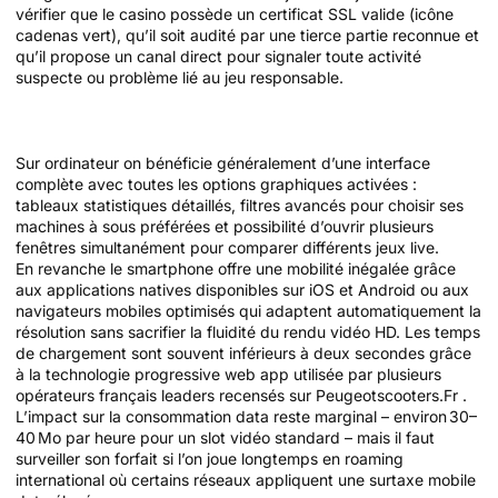
vérifier que le casino possède un certificat SSL valide (icône
cadenas vert), qu’il soit audité par une tierce partie reconnue et
qu’il propose un canal direct pour signaler toute activité
suspecte ou problème lié au jeu responsable.
Mobile vs desktop : où jouer ?
Sur ordinateur on bénéficie généralement d’une interface
complète avec toutes les options graphiques activées :
tableaux statistiques détaillés, filtres avancés pour choisir ses
machines à sous préférées et possibilité d’ouvrir plusieurs
fenêtres simultanément pour comparer différents jeux live.
En revanche le smartphone offre une mobilité inégalée grâce
aux applications natives disponibles sur iOS et Android ou aux
navigateurs mobiles optimisés qui adaptent automatiquement la
résolution sans sacrifier la fluidité du rendu vidéo HD. Les temps
de chargement sont souvent inférieurs à deux secondes grâce
à la technologie progressive web app utilisée par plusieurs
opérateurs français leaders recensés sur Peugeotscooters.Fr .
L’impact sur la consommation data reste marginal – environ 30–
40 Mo par heure pour un slot vidéo standard – mais il faut
surveiller son forfait si l’on joue longtemps en roaming
international où certains réseaux appliquent une surtaxe mobile