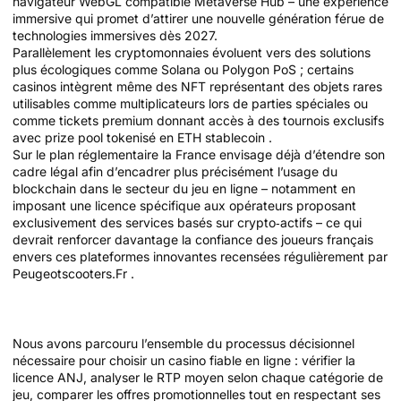
navigateur WebGL compatible Metaverse Hub – une expérience
immersive qui promet d’attirer une nouvelle génération férue de
technologies immersives dès 2027.
Parallèlement les cryptomonnaies évoluent vers des solutions
plus écologiques comme Solana ou Polygon PoS ; certains
casinos intègrent même des NFT représentant des objets rares
utilisables comme multiplicateurs lors de parties spéciales ou
comme tickets premium donnant accès à des tournois exclusifs
avec prize pool tokenisé en ETH stablecoin .
Sur le plan réglementaire la France envisage déjà d’étendre son
cadre légal afin d’encadrer plus précisément l’usage du
blockchain dans le secteur du jeu en ligne – notamment en
imposant une licence spécifique aux opérateurs proposant
exclusivement des services basés sur crypto‑actifs – ce qui
devrait renforcer davantage la confiance des joueurs français
envers ces plateformes innovantes recensées régulièrement par
Peugeotscooters.Fr .
Conclusion
Nous avons parcouru l’ensemble du processus décisionnel
nécessaire pour choisir un casino fiable en ligne : vérifier la
licence ANJ, analyser le RTP moyen selon chaque catégorie de
jeu, comparer les offres promotionnelles tout en respectant ses