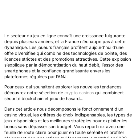
Guide complet du casino en
ligne : tout ce que vous devez
savoir en 2026
Le secteur du jeu en ligne connaît une croissance fulgurante
depuis plusieurs années, et la France n’échappe pas à cette
dynamique. Les joueurs français profitent aujourd’hui d’une
offre diversifiée qui combine des technologies de pointe, des
licences strictes et des promotions attractives. Cette explosion
s’explique par la démocratisation du haut débit, l’essor des
smartphones et la confiance grandissante envers les
plateformes régulées par l’ANJ.
Pour ceux qui souhaitent explorer les nouvelles tendances,
découvrez notre sélection de
crypto casinos
qui combinent
sécurité blockchain et jeux de hasard…
Dans cet article nous décomposons le fonctionnement d’un
casino virtuel, les critères de choix indispensables, les types de
jeux disponibles et les meilleures stratégies pour exploiter les
bonus sans dépasser son budget. Vous repartirez avec une
feuille de route claire pour jouer en toute sérénité et profiter