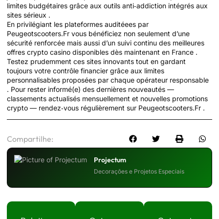
limites budgétaires grâce aux outils anti‑addiction intégrés aux
sites sérieux .
En privilégiant les plateformes auditée­es par
Peugeotscooters.Fr vous bénéficiez non seulement d’une
sécurité renforcée mais aussi d’un suivi continu des meilleures
offres crypto casino disponibles dès maintenant en France .
Testez prudemment ces sites innovants tout en gardant
toujours votre contrôle financier grâce aux limites
personnalisables proposées par chaque opérateur responsable
. Pour rester informé(e) des dernières nouveautés —
classements actualisés mensuellement et nouvelles promotions
crypto — rendez‑vous régulièrement sur Peugeotscooters.Fr .
Compartilhe:
Projectum
Decorações e Projetos Especiais