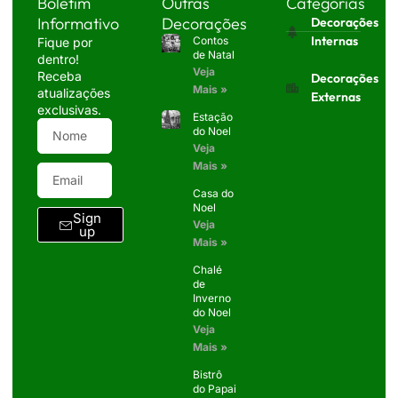
Boletim
Outras
Categorias
Informativo
Decorações
Decorações
Internas
Contos
Fique por
de Natal
dentro!
Veja
Receba
Decorações
Mais »
atualizações
Externas
exclusivas.
Estação
do Noel
Veja
Mais »
Casa do
Noel
Sign
Veja
up
Mais »
Chalé
de
Inverno
do Noel
Veja
Mais »
Bistrô
do Papai