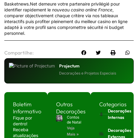
Basketnews.Net demeure votre partenaire privilégié pour
identifier rapidement le
nouveau casino online France
,
comparer objectivement chaque critère via nos tableaux
interactifs puis profiter pleinement du meilleur casino en ligne
adapté à votre profil sans compromettre sécurité ni budget
personnel.
Compartilhe:
Projectum
Decorações e Projetos Especiais
Boletim
Outras
Categorias
Informativo
Decorações
Decorações
Internas
Contos
Fique por
de Natal
dentro!
Veja
Receba
Decorações
Mais »
atualizações
Externas