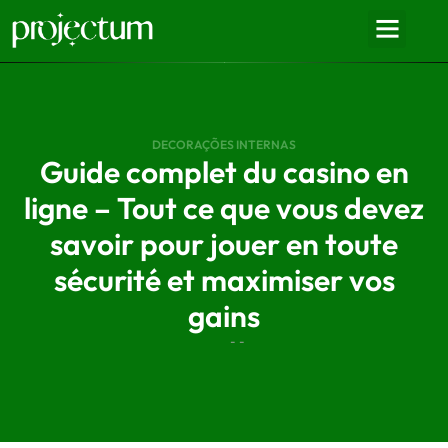
DECORAÇÕES INTERNAS
Guide complet du casino en
ligne – Tout ce que vous devez
savoir pour jouer en toute
sécurité et maximiser vos
gains
- -