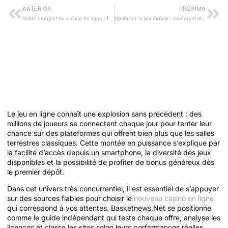
ANTERIOR
PRÓXIMA
Guide complet du casino en ligne : tout ce que vous devez savoir en 2024
Optimiser le jeu mobile : comment les casinos modernes conjuguent batterie longue durée, gestion des risques et programmes de fidélité
Guide complet du casino en
ligne – Tout ce que vous devez
savoir pour jouer en toute
sécurité et maximiser vos gains
Le jeu en ligne connaît une explosion sans précédent : des
millions de joueurs se connectent chaque jour pour tenter leur
chance sur des plateformes qui offrent bien plus que les salles
terrestres classiques. Cette montée en puissance s’explique par
la facilité d’accès depuis un smartphone, la diversité des jeux
disponibles et la possibilité de profiter de bonus généreux dès
le premier dépôt.
Dans cet univers très concurrentiel, il est essentiel de s’appuyer
sur des sources fiables pour choisir le
nouveau casino en ligne
qui correspond à vos attentes. Basketnews.Net se positionne
comme le guide indépendant qui teste chaque offre, analyse les
licences et classe les sites selon leurs performances réelles.