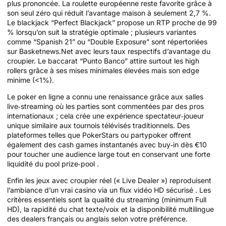
plus prononcée. La roulette européenne reste favorite grâce à
son seul zéro qui réduit l’avantage maison à seulement 2,7 %.
Le blackjack “Perfect Blackjack” propose un RTP proche de 99
% lorsqu’on suit la stratégie optimale ; plusieurs variantes
comme “Spanish 21” ou “Double Exposure” sont répertoriées
sur Basketnews.Net avec leurs taux respectifs d’avantage du
croupier. Le baccarat “Punto Banco” attire surtout les high
rollers grâce à ses mises minimales élevées mais son edge
minime (<1%).
Le poker en ligne a connu une renaissance grâce aux salles
live‑streaming où les parties sont commentées par des pros
internationaux ; cela crée une expérience spectateur‑joueur
unique similaire aux tournois télévisés traditionnels. Des
plateformes telles que PokerStars ou partypoker offrent
également des cash games instantanés avec buy‑in dès €10
pour toucher une audience large tout en conservant une forte
liquidité du pool prize‑pool .
Enfin les jeux avec croupier réel (« Live Dealer ») reproduisent
l’ambiance d’un vrai casino via un flux vidéo HD sécurisé . Les
critères essentiels sont la qualité du streaming (minimum Full
HD), la rapidité du chat texte/voix et la disponibilité multilingue
des dealers français ou anglais selon votre préférence.