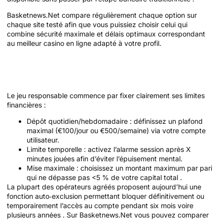
Basketnews.Net compare régulièrement chaque option sur
chaque site testé afin que vous puissiez choisir celui qui
combine sécurité maximale et délais optimaux correspondant
au meilleur casino en ligne adapté à votre profil.
Section 5 – Jouer responsablement :
outils et bonnes pratiques (≈ 270 mots)
Le jeu responsable commence par fixer clairement ses limites
financières :
Dépôt quotidien/hebdomadaire : définissez un plafond
maximal (€100/jour ou €500/semaine) via votre compte
utilisateur.
Limite temporelle : activez l’alarme session après X
minutes jouées afin d’éviter l’épuisement mental.
Mise maximale : choisissez un montant maximum par pari
qui ne dépasse pas <5 % de votre capital total .
La plupart des opérateurs agréés proposent aujourd’hui une
fonction auto‑exclusion permettant bloquer définitivement ou
temporairement l’accès au compte pendant six mois voire
plusieurs années . Sur Basketnews.Net vous pouvez comparer