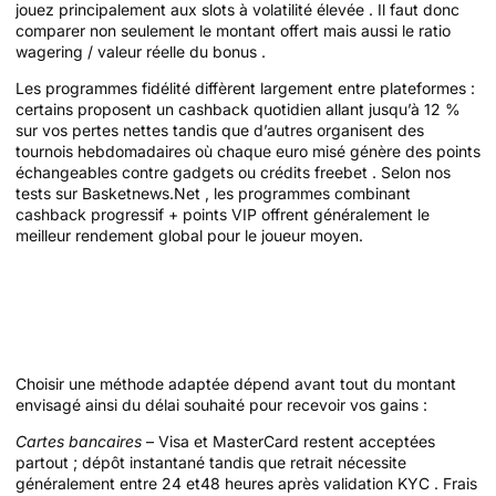
jouez principalement aux slots à volatilité élevée . Il faut donc
comparer non seulement le montant offert mais aussi le ratio
wagering / valeur réelle du bonus .
Les programmes fidélité diffèrent largement entre plateformes :
certains proposent un cashback quotidien allant jusqu’à 12 %
sur vos pertes nettes tandis que d’autres organisent des
tournois hebdomadaires où chaque euro misé génère des points
échangeables contre gadgets ou crédits freebet . Selon nos
tests sur Basketnews.Net , les programmes combinant
cashback progressif + points VIP offrent généralement le
meilleur rendement global pour le joueur moyen.
Section 4 – Méthodes de paiement
sécurisées et rapidité des
retraits (≈ 295 mots)
Choisir une méthode adaptée dépend avant tout du montant
envisagé ainsi du délai souhaité pour recevoir vos gains :
Cartes bancaires
– Visa et MasterCard restent acceptées
partout ; dépôt instantané tandis que retrait nécessite
généralement entre 24 et48 heures après validation KYC . Frais