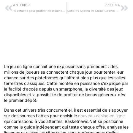
ANTERIOR
PRÓXIMA
10 astuces pour profiter de la bande‑son originale de Stake Casino pendant les fêtes de Noël
Sicheres Spielen im Online‑Casino: Wie SpinGranny Casino Ihre Einzahlungen schützt
Guide complet du casino en
ligne – Tout ce que vous devez
savoir pour jouer en toute
sécurité et maximiser vos gains
Le jeu en ligne connaît une explosion sans précédent : des
millions de joueurs se connectent chaque jour pour tenter leur
chance sur des plateformes qui offrent bien plus que les salles
terrestres classiques. Cette montée en puissance s’explique par
la facilité d’accès depuis un smartphone, la diversité des jeux
disponibles et la possibilité de profiter de bonus généreux dès
le premier dépôt.
Dans cet univers très concurrentiel, il est essentiel de s’appuyer
sur des sources fiables pour choisir le
nouveau casino en ligne
qui correspond à vos attentes. Basketnews.Net se positionne
comme le guide indépendant qui teste chaque offre, analyse les
licences et classe les sites selon leurs performances réelles.