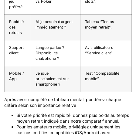
jeu
vs Poker
slots”.
préféré
Rapidité
Ai‑je besoin d’argent
Tableau “Temps
des
immédiatement ?
moyen retrait”.
retraits
Support
Langue parlée ?
Avis utilisateurs
client
Disponibilité
“Service client”.
chat/phone ?
Mobile /
Je joue
Test “Compatibilité
App
principalement sur
mobile”.
smartphone ?
Après avoir complété ce tableau mental, pondérez chaque
critère selon son importance relative :
Si votre priorité est rapidité, donnez plus poids au temps
moyen retrait indiqué dans notre comparatif annuel.
Pour les amateurs mobile, privilégiez uniquement les
casinos certifiés compatibles iOS/Android avec