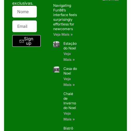
exclusivas.
Navigating
Fun88’s
interface feels
surprisingly
effortless for
newcomers
Veja Mais »
Sign
up
Estação
do Noel
Veja
Mais »
Casa do
Noel
Veja
Mais »
Chalé
de
Inverno
do Noel
Veja
Mais »
Bistrô