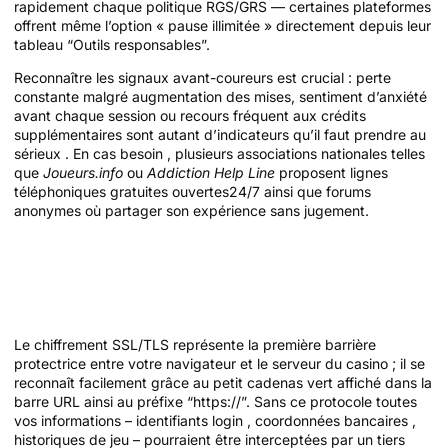
rapidement chaque politique RGS/GRS — certaines plateformes
offrent même l’option « pause illimitée » directement depuis leur
tableau “Outils responsables”.
Reconnaître les signaux avant-coureurs est crucial : perte
constante malgré augmentation des mises, sentiment d’anxiété
avant chaque session ou recours fréquent aux crédits
supplémentaires sont autant d’indicateurs qu’il faut prendre au
sérieux . En cas besoin , plusieurs associations nationales telles
que
Joueurs.info
ou
Addiction Help Line
proposent lignes
téléphoniques gratuites ouvertes24/7 ainsi que forums
anonymes où partager son expérience sans jugement.
Section 6 – Sécurité informatique &
protection des données
personnelles (≈ 310 mots)
Le chiffrement SSL/TLS représente la première barrière
protectrice entre votre navigateur et le serveur du casino ; il se
reconnaît facilement grâce au petit cadenas vert affiché dans la
barre URL ainsi au préfixe “https://”. Sans ce protocole toutes
vos informations – identifiants login , coordonnées bancaires ,
historiques de jeu – pourraient être interceptées par un tiers