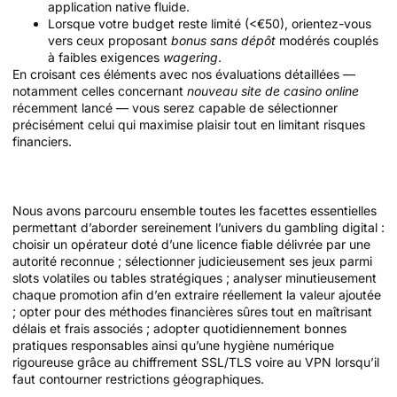
application native fluide.
Lorsque votre budget reste limité (<€50), orientez-vous
vers ceux proposant
bonus sans dépôt
modérés couplés
à faibles exigences
wagering
.
En croisant ces éléments avec nos évaluations détaillées —
notamment celles concernant
nouveau site de casino online
récemment lancé — vous serez capable de sélectionner
précisément celui qui maximise plaisir tout en limitant risques
financiers.
Conclusion – (≈ 180 mots)
Nous avons parcouru ensemble toutes les facettes essentielles
permettant d’aborder sereinement l’univers du gambling digital :
choisir un opérateur doté d’une licence fiable délivrée par une
autorité reconnue ; sélectionner judicieusement ses jeux parmi
slots volatiles ou tables stratégiques ; analyser minutieusement
chaque promotion afin d’en extraire réellement la valeur ajoutée
; opter pour des méthodes financières sûres tout en maîtrisant
délais et frais associés ; adopter quotidiennement bonnes
pratiques responsables ainsi qu’une hygiène numérique
rigoureuse grâce au chiffrement SSL/TLS voire au VPN lorsqu’il
faut contourner restrictions géographiques.