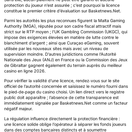
protection du joueur n’est assurée ; c’est pourquoi la licence
constitue le premier critère d’évaluation sur Basketnews.Net.
Parmi les autorités les plus reconnues figurent la Malta Gaming
Authority (MGA), réputée pour son cadre fiscal attractif mais
strict sur le RTP moyen ; l’UK Gambling Commission (UKGC), qui
impose des exigences élevées en matière de lutte contre le
blanchiment d’argent ; ainsi que Curaçao eGaming, souvent
utilisée par les nouveaux sites mais avec un niveau de
supervision moindre. D’autres juridictions comme l’Autorité
Nationale des Jeux (ANJ) en France ou la Commission des Jeux
de Gibraltar gagnent également du terrain auprès du meilleur
casino en ligne 2026.
Pour vérifier la validité d’une licence, rendez‑vous sur le site
officiel de l’autorité concernée et saisissez le numéro fourni dans
le pied‑de‑page du casino choisi. Un lien direct vers le registre
public doit apparaître ; l’absence de cette transparence est
immédiatement signalée par Basketnews.Net comme un facteur
négatif majeur.
La régulation influence directement la protection financière :
une licence solide oblige l’opérateur à séparer les fonds joueurs
dans des comptes bancaires distincts et à soumettre