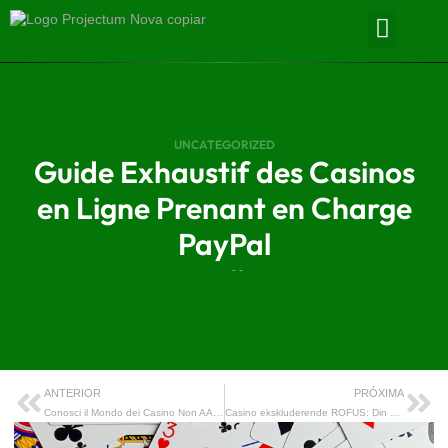
UNCATEGORIZED
Guide Exhaustif des Casinos
en Ligne Prenant en Charge
PayPal
- -
ANTERIOR
PRÓXIMA
Conosci il Mondo dei Casino Non AAMS: Occasioni e Vantaggi
Casino ekskluderende ROFUS: Din Vejledning til Spillefrihed ekskluderende Begrænsninger