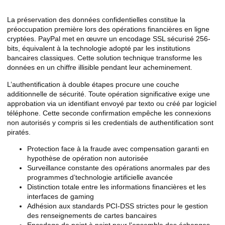
coordonnées
La préservation des données confidentielles constitue la
préoccupation première lors des opérations financières en ligne
cryptées. PayPal met en œuvre un encodage SSL sécurisé 256-
bits, équivalent à la technologie adopté par les institutions
bancaires classiques. Cette solution technique transforme les
données en un chiffre illisible pendant leur acheminement.
L’authentification à double étapes procure une couche
additionnelle de sécurité. Toute opération significative exige une
approbation via un identifiant envoyé par texto ou créé par logiciel
téléphone. Cette seconde confirmation empêche les connexions
non autorisés y compris si les credentials de authentification sont
piratés.
Protection face à la fraude avec compensation garanti en
hypothèse de opération non autorisée
Surveillance constante des opérations anormales par des
programmes d’technologie artificielle avancée
Distinction totale entre les informations financières et les
interfaces de gaming
Adhésion aux standards PCI-DSS strictes pour le gestion
des renseignements de cartes bancaires
Encodage de point à point pour l’ensemble des échanges