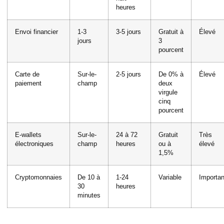
heures
Envoi financier
1-3
3-5 jours
Gratuit à
Élevé
jours
3
pourcent
Carte de
Sur-le-
2-5 jours
De 0% à
Élevé
paiement
champ
deux
virgule
cinq
pourcent
E-wallets
Sur-le-
24 à 72
Gratuit
Très
électroniques
champ
heures
ou à
élevé
1,5%
Cryptomonnaies
De 10 à
1-24
Variable
Importan
30
heures
minutes
Éligibilité et contraintes régionales