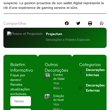
suspecte. La gestion proactive de son wallet digital représente la
clé d’une expérience de gaming sereine et sûre.
Compartilhe:
Projectum
Decorações e Projetos Especiais
Boletim
Outras
Categorias
Informativo
Decorações
Decorações
Internas
Fique por
Contos
de Natal
dentro!
Veja
Receba
Decorações
Mais »
atualizações
Externas
exclusivas.
Estação
do Noel
Veja
Mais »