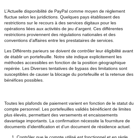
L’Actuelle disponibilité de PayPal comme moyen de règlement
fluctue selon les juridictions. Quelques pays établissent des
restrictions sur le recours à des services digitaux pour les
opérations liées aux activités de jeu d’argent. Ces différentes
restrictions proviennent des régulations nationales et des
conventions d’affaires entre les prestataires de services.
Les Différents parieurs se doivent de contrôler leur éligibilité avant
de établir un portefeuille. Notre site indique explicitement les
méthodes accessibles en fonction de la position géographique
repérée. Les Diverses tentatives de bypass des limitations sont
susceptibles de causer la blocage du portefeuille et la retenue des
bénéfices possibles.
Termes d’emploi propres
Toutes les plafonds de paiement varient en fonction de le statut du
compte personnel. Les portefeuilles validés bénéficient de limites
plus élevés, permettant des versements et encaissements
davantage importants. La confirmation nécessite la fourniture de
documents d’identification et d’un document de résidence actuel.
Contrôler que le compte utilisé est fonctionnel et en règle