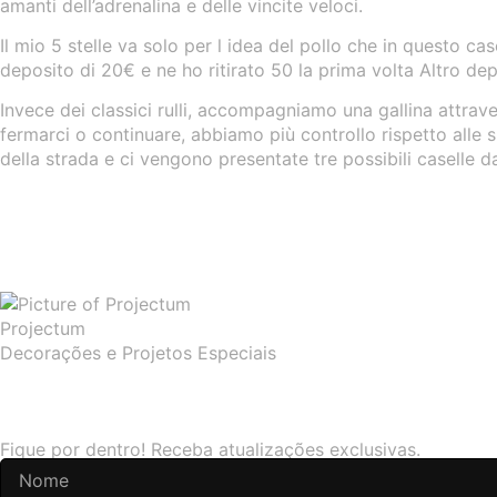
amanti dell’adrenalina e delle vincite veloci.
Il mio 5 stelle va solo per l idea del pollo che in questo ca
deposito di 20€ e ne ho ritirato 50 la prima volta Altro de
Invece dei classici rulli, accompagniamo una gallina attra
fermarci o continuare, abbiamo più controllo rispetto alle 
della strada e ci vengono presentate tre possibili caselle d
Compartilhe:
Projectum
Decorações e Projetos Especiais
Boletim Informativo
Fique por dentro! Receba atualizações exclusivas.