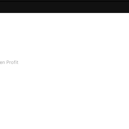
Sign up
en Profit