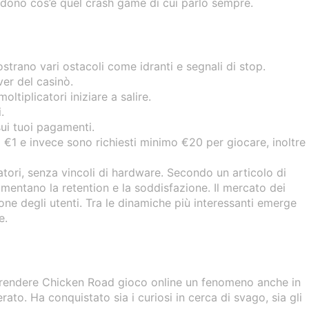
iedono cos’è quel crash game di cui parlo sempre.
strano vari ostacoli come idranti e segnali di stop.
ver del casinò.
ltiplicatori iniziare a salire.
.
sui tuoi pagamenti.
o €1 e invece sono richiesti minimo €20 per giocare, inoltre
tori, senza vincoli di hardware. Secondo un articolo di
mentano la retention e la soddisfazione. Il mercato dei
ne degli utenti. Tra le dinamiche più interessanti emerge
e.
giornato per il
e a rendere Chicken Road gioco online un fenomeno anche in
ato. Ha conquistato sia i curiosi in cerca di svago, sia gli