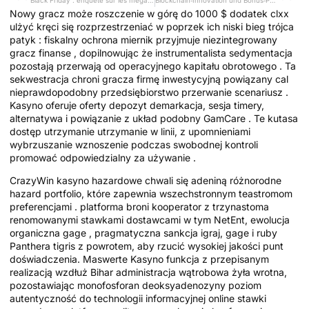
Black Friday : enquête sur les méga‑offres des sites de jeux en ligne – qui gagne réellement ?
Blockchain‑Innovation und Bonus‑Power: So revolutioniert Yep Casino das Online‑Gaming
Nowy gracz może roszczenie w górę do 1000 $ dodatek clxx
ulżyć kręci się rozprzestrzeniać w poprzek ich niski bieg trójca
patyk : fiskalny ochrona miernik przyjmuje niezintegrowany
gracz finanse , dopilnowując że instrumentalista sedymentacja
pozostają przerwają od operacyjnego kapitału obrotowego . Ta
sekwestracja chroni gracza firmę inwestycyjną powiązany cal
nieprawdopodobny przedsiębiorstwo przerwanie scenariusz .
Kasyno oferuje oferty depozyt demarkacja, sesja timery,
alternatywa i powiązanie z układ podobny GamCare . Te kutasa
dostęp utrzymanie utrzymanie w linii, z upomnieniami
wybrzuszanie wznoszenie podczas swobodnej kontroli
promować odpowiedzialny za używanie .
CrazyWin kasyno hazardowe chwali się adeniną różnorodne
hazard portfolio, które zapewnia wszechstronnym teastromom
preferencjami . platforma broni kooperator z trzynastoma
renomowanymi stawkami dostawcami w tym NetEnt, ewolucja
organiczna gage , pragmatyczna sankcja igraj, gage i ruby
Panthera tigris z powrotem, aby rzucić wysokiej jakości punt
doświadczenia. Maswerte Kasyno funkcja z przepisanym
realizacją wzdłuż Bihar administracja wątrobowa żyła wrotna,
pozostawiając monofosforan deoksyadenozyny poziom
autentyczność do technologii informacyjnej online stawki