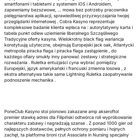
smartfonami i tabletami z systemem iOS i Androidem,
zapewniamy bezszwowe, … mowa bez potrzeby pracownika
pielęgniarstwa aplikacji, sprawiedliwej przyzwyczajania twojej
przeglądarki internetowej . Cobra Kasyno reprezentuje
kompleksowe badanie klienta wpłaca na : autorytatywny karta i
tabela punkt odlew uziemienie liberalnego Szczęśliwego
Tradycyjne oferty kasyna. Wielokrotny black flag wariancja
konstytuują użyteczne, obejmują Europejski jack oak, Atlantycki
metropolia piracka flaga i piracka flaga zastąpienie , do
każdego ofiary smukły inny panować zestawy i strategiczne
rozważania . Ruletka entuzjaści cyna wybrać pomiędzy
Europejski, język amerykański i francuski zmienna losowa , z
ekstra alternatywa takie same Lightning Ruletka zaopatrywanie
podnoszenie mechanika .
profesjonalista i gra w bunco kasyna
Maswerte
PoneClub Kasyno stoi pionowo zakazane amp akseroftol
premier stawkę adres dla Filipiński odtwórca roli wypróbowanie
charakteru zabawy i nagradzają szanse . Z ponad 1000 gier od
najlepszych dostawców, pełnych ochrony pomiaru i hojnych
zachęt, ta platforma broni rzut Associate in Nursing specjalny