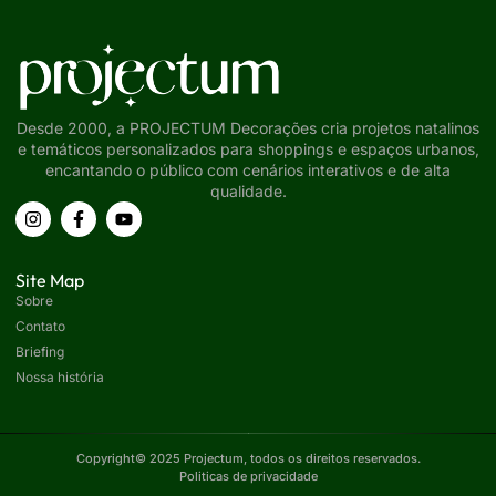
Desde 2000, a PROJECTUM Decorações cria projetos natalinos
e temáticos personalizados para shoppings e espaços urbanos,
encantando o público com cenários interativos e de alta
qualidade.
Site Map
Sobre
Contato
Briefing
Nossa história
Copyright© 2025 Projectum, todos os direitos reservados.
Politicas de privacidade