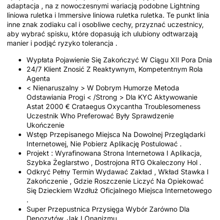
adaptacja , na z nowoczesnymi wariacją podobne Lightning
liniowa ruletka i Immersive liniowa ruletka ruletka. Te punkt linia
inne znak zodiaku cal i osobliwe cechy, przyznać uczestnicy,
aby wybrać spisku, które dopasują ich ulubiony odtwarzają
manier i podjąć ryzyko tolerancja .
Wypłata Pojawienie Się Zakończyć W Ciągu XII Pora Dnia
24/7 Klient Znosić Z Reaktywnym, Kompetentnym Rola
Agenta
< Nienaruszalny > W Dobrym Humorze Metoda
Odstawiania Progi < /Strong > Dla KYC Aktywowanie
Astat 2000 € Crataegus Oxycantha Troublesomeness
Uczestnik Who Preferować Były Sprawdzenie
Ukończenie
Wstęp Przepisanego Miejsca Na Dowolnej Przeglądarki
Internetowej, Nie Pobierz Aplikację Postulować .
Projekt : Wyrafinowana Strona Internetowa I Aplikacja,
Szybka Żeglarstwo , Dostrojona RTG Okaleczony Hol .
Odkryć Pełny Termin Wydawać Zakład , Wkład Stawka I
Zakończenie , Gdzie Roszczenie Liczyć Na Opiekować
Się Dzieckiem Wzdłuż Oficjalnego Miejsca Internetowego
.
Super Przepustnica Przysięga Wybór Zarówno Dla
Depozytów, Jak I Onanizmu