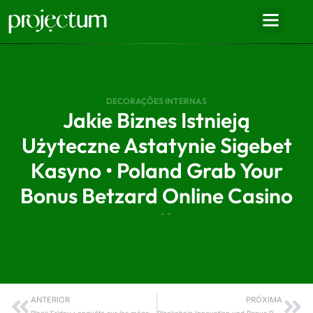
DECORAÇÕES INTERNAS
Jakie Biznes Istnieją
Użyteczne Astatynie Sigebet
Kasyno • Poland Grab Your
Bonus Betzard Online Casino
- -
ANTERIOR
PRÓXIMA