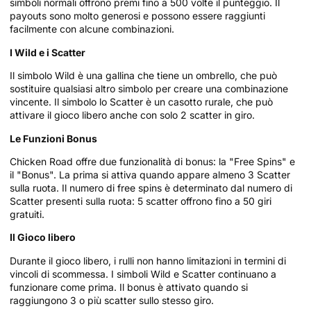
simboli normali offrono premi fino a 500 volte il punteggio. Il
payouts sono molto generosi e possono essere raggiunti
facilmente con alcune combinazioni.
I Wild e i Scatter
Il simbolo Wild è una gallina che tiene un ombrello, che può
sostituire qualsiasi altro simbolo per creare una combinazione
vincente. Il simbolo lo Scatter è un casotto rurale, che può
attivare il gioco libero anche con solo 2 scatter in giro.
Le Funzioni Bonus
Chicken Road offre due funzionalità di bonus: la "Free Spins" e
il "Bonus". La prima si attiva quando appare almeno 3 Scatter
sulla ruota. Il numero di free spins è determinato dal numero di
Scatter presenti sulla ruota: 5 scatter offrono fino a 50 giri
gratuiti.
Il Gioco libero
Durante il gioco libero, i rulli non hanno limitazioni in termini di
vincoli di scommessa. I simboli Wild e Scatter continuano a
funzionare come prima. Il bonus è attivato quando si
raggiungono 3 o più scatter sullo stesso giro.