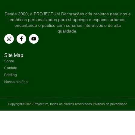
Desde 2000, a PROJECTUM Decorações cria projetos natalinos e
temáticos personalizados para shoppings e espaços urbanos,
encantando o público com cenários interativos e de alta
qualidade.
Site Map
Sobre
Contato
Briefing
Nossa história
Copyright© 2025 Projectum, todos os direitos reservados.
Politicas de privacidade