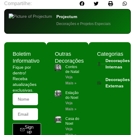
Compartilhe:
Projectum
Decorações e Projetos Especiais
Boletim
Outras
Categorias
Informativo
Decorações
Decorações
Internas
Fique por
Contos
de Natal
dentro!
Veja
Receba
Decorações
Mais »
atualizações
Externas
exclusivas.
Estação
do Noel
Veja
Mais »
Casa do
Noel
Sign
Veja
up