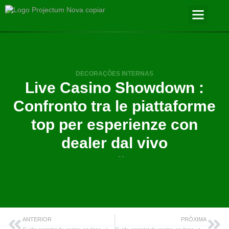
DECORAÇÕES INTERNAS
Live Casino Showdown :
Confronto tra le piattaforme
top per esperienze con
dealer dal vivo
- -
ANTERIOR
PRÓXIMA