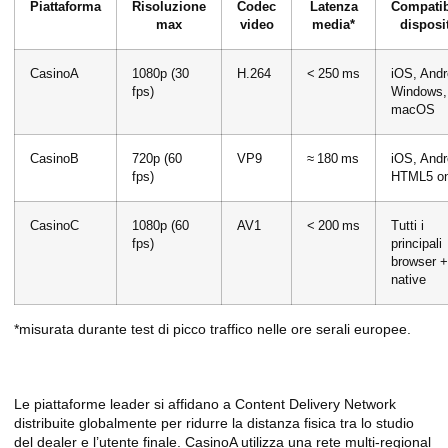
Piattaforma
Risoluzione
Codec
Latenza
Compatib
max
video
media*
disposit
CasinoA
1080p (30
H.264
< 250 ms
iOS, Andr
fps)
Windows,
macOS
CasinoB
720p (60
VP9
≈ 180 ms
iOS, Andr
fps)
HTML5 on
CasinoC
1080p (60
AV1
< 200 ms
Tutti i
fps)
principali
browser +
native
*misurata durante test di picco traffico nelle ore serali europee.
Infrastruttura server e CDN
Le piattaforme leader si affidano a Content Delivery Network
distribuite globalmente per ridurre la distanza fisica tra lo studio
del dealer e l’utente finale. CasinoA utilizza una rete multi‑regional