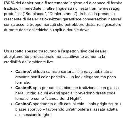
l’80 % dei dealer parla fluentemente inglese ed è capace di fornire
traduzioni immediate in altre lingue su richiesta tramite messaggi
predefiniti (“Bet placed”, “Dealer stands”). In Italia la presenza
crescente di dealer italo‑svizzeri garantisce conversazioni naturali
senza accenti troppo marcati che potrebbero distrarre il giocatore
durante decisioni critiche su split o double down.
Presentazione personale
Un aspetto spesso trascurato è l’aspetto visivo del dealer:
abbigliamento professionale ma accattivante aumenta la
credibilità dell’ambiente live.
CasinoA
utilizza camicie sartoriali blu navy abbinate a
cravatte sottili color pastello – un look elegante ma poco
formale.
CasinoB
opta per camicie bianche tradizionali con giacca
nera lucida; alcuni eventi speciali prevedono dress code
tematiche come “James Bond Night”.
CasinoC
sperimenta outfit casual chic – polo grigio scuro +
blazer sportivo – favorendo un’atmosfera rilassata adatta
alle sessioni lunghe.
Interazione via chat live o audio/video