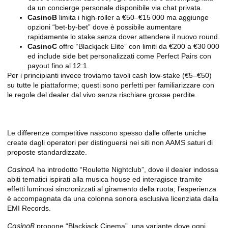
da un concierge personale disponibile via chat privata.
CasinoB
limita i high‑roller a €50–€15 000 ma aggiunge
opzioni “bet‑by‑bet” dove è possibile aumentare
rapidamente lo stake senza dover attendere il nuovo round.
CasinoC
offre “Blackjack Elite” con limiti da €200 a €30 000
ed include side bet personalizzati come Perfect Pairs con
payout fino al 12:1.
Per i principianti invece troviamo tavoli cash low‑stake (€5–€50)
su tutte le piattaforme; questi sono perfetti per familiarizzare con
le regole del dealer dal vivo senza rischiare grosse perdite.
Giochi esclusivi con dealer personalizzati
Le differenze competitive nascono spesso dalle offerte uniche
create dagli operatori per distinguersi nei siti non AAMS saturi di
proposte standardizzate.
CasinoA
ha introdotto “Roulette Nightclub”, dove il dealer indossa
abiti tematici ispirati alla musica house ed interagisce tramite
effetti luminosi sincronizzati al giramento della ruota; l’esperienza
è accompagnata da una colonna sonora esclusiva licenziata dalla
EMI Records.
CasinoB
propone “Blackjack Cinema”, una variante dove ogni