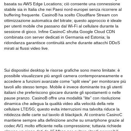
basata su AWS Edge Locations; ciò consente una connessione
stabile sia in Italia che nei Paesi nord‑europei senza ricorrere al
buffering frequente. CasinoB ha scelto Cloudflare Stream con
ottimizzazione automatica del bitrate; questo approccio è ideale
per utenti mobile che passano dal Wi‑Fi al cellulare durante la
sessione di gioco. Infine CasinoC sfrutta Google Cloud CDN
combinata con server dedicati in Germania ed Estonia; la
ridondanza garantisce continuità anche durante attacchi DDoS
mirati ai flussi video live.
Esperienza mobile vs desktop
Sui dispositivi desktop le risorse grafiche sono meno limitate: è
possibile visualizzare più angoli camera contemporaneamente e
accedere a funzioni avanzate come “split view” per monitorare più
tavoli allo stesso tempo. Mobile è invece dominante tra gli utenti
italiani che preferiscono giocare durante gli spostamenti o nelle
pause pranzo. CasinoB offre una modalità “lite” con risoluzione
dinamica che adegua la qualità video alla velocità della rete
cellulare LTE/5G; questo evita interruzioni ma talvolta riduce la
nitidezza delle carte sul tavolo di blackjack. Al contrario CasinoC
mantiene sempre alta definizione anche su smartphone grazie al
codec AV1 molto efficiente nella compressione; tuttavia richiede