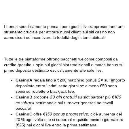
Sezione 4 – Bonus e promozioni
dedicate al live casino
I bonus specificamente pensati per i giochi live rappresentano uno
strumento cruciale per attirare nuovi clienti sui siti casino non
aams sicuri ed incentivare la fedeltà degli utenti abituali.
Offerte di benvenuto
Tutte le tre piattaforme offrono pacchetti welcome composti da
e
credito gratuito + spin sui giochi slot tradizionali
match bonus sul
primo deposito destinato esclusivamente alle sale live.
2×
CasinoA
regala fino a €200 matching bonus
sull’importo
se
depositato entro i primi sette giorni
almeno €50 sono
spesi su roulette o blackjack live.
30 giri gratuiti
€100
CasinoB
propone
su slot partner più
cashback
settimanale sui turnover generati nei tavoli
baccarat.
€150 bonus progressive
CasinoC
offre
, cioè aumenta del
20 % ogni volta che si supera il requisito minimo giornaliero
(€25) nei giochi live entro la prima settimana.