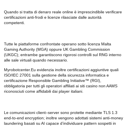
supporto clienti
Quando si tratta di denaro reale online è imprescindibile verificare
certificazioni anti‑frodi e licenze rilasciate dalle autorità
competenti.
Certificazioni gioco responsabile & licenze
Tutte le piattaforme confrontate operano sotto licenza Malta
Gaming Authority (MGA) oppure UK Gambling Commission
(UKGC); entrambe garantiscono rigorosi controlli sul RNG interno
alle sale virtuali quando necessario.
Myrobotcenter.Eu evidenzia inoltre certificazioni aggiuntive quali
ISO/IEC 27001 sulla gestione della sicurezza informatica e
certificazione Responsible Gambling Initiative™ (RGI),
obbligatoria per tutti gli operatori affiliati ai siti casino non AAMS
riconosciuti come affidabili dai player italiani.
Crittografia dati & politiche anti‑frode
Le comunicazioni client–server sono protette mediante TLS 1.​3
end‑to‑end encryption; inoltre vengono adottati sistemi anti‑money
laundering basati su AI capace d’individuare pattern sospetti in