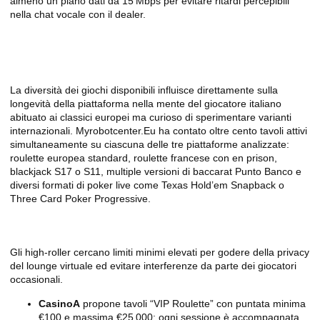
almeno un piano dati da 15 Mbps per evitare ritardi percepibili
nella chat vocale con il dealer.
Sezione 2 – Varietà di tavoli e giochi
offerti
La diversità dei giochi disponibili influisce direttamente sulla
longevità della piattaforma nella mente del giocatore italiano
abituato ai classici europei ma curioso di sperimentare varianti
internazionali. Myrobotcenter.Eu ha contato oltre cento tavoli attivi
simultaneamente su ciascuna delle tre piattaforme analizzate:
roulette europea standard, roulette francese con en prison,
blackjack S17 o S11, multiple versioni di baccarat Punto Banco e
diversi formati di poker live come Texas Hold’em Snapback o
Three Card Poker Progressive.
Tavoli “high‑roller” e limiti di puntata
Gli high‑roller cercano limiti minimi elevati per godere della privacy
del lounge virtuale ed evitare interferenze da parte dei giocatori
occasionali.
CasinoA
propone tavoli “VIP Roulette” con puntata minima
€100 e massima €25 000; ogni sessione è accompagnata