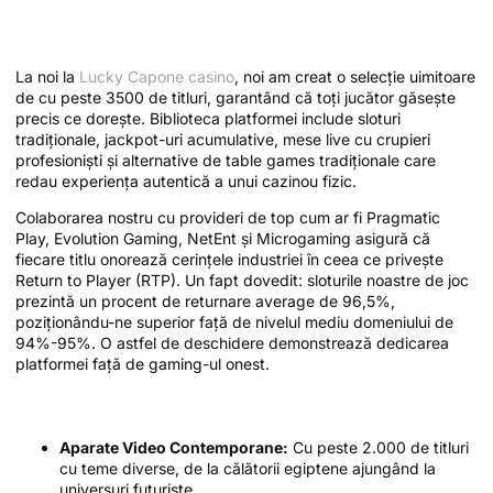
Infrastructura de Divertisment și
Varietate
La noi la
Lucky Capone casino
, noi am creat o selecție uimitoare
de cu peste 3500 de titluri, garantând că toți jucător găsește
precis ce dorește. Biblioteca platformei include sloturi
tradiționale, jackpot-uri acumulative, mese live cu crupieri
profesioniști și alternative de table games tradiționale care
redau experiența autentică a unui cazinou fizic.
Colaborarea nostru cu provideri de top cum ar fi Pragmatic
Play, Evolution Gaming, NetEnt și Microgaming asigură că
fiecare titlu onorează cerințele industriei în ceea ce privește
Return to Player (RTP). Un fapt dovedit: sloturile noastre de joc
prezintă un procent de returnare average de 96,5%,
poziționându-ne superior față de nivelul mediu domeniului de
94%-95%. O astfel de deschidere demonstrează dedicarea
platformei față de gaming-ul onest.
Secțiuni Primare de Jocuri
Aparate Video Contemporane:
Cu peste 2.000 de titluri
cu teme diverse, de la călătorii egiptene ajungând la
universuri futuriste