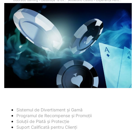
Eldorado Gaming – Destinația Ta Exclusivistă pentru Divertisment de Noroc Online
Roulettino Casino – Experiența Personală de Joc Premium-class în Lumea Cazinourilor Online
Cuprins
Sistemul de Divertisment și Gamă
Programul de Recompense și Promoții
Soluții de Plată și Protecție
Suport Calificată pentru Clienți