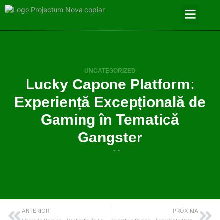
UNCATEGORIZED
Lucky Capone Platform:
Experiență Excepțională de
Gaming în Tematică
Gangster
- -
ANTERIOR
PRÓXIMA