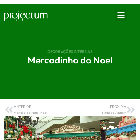
DECORAÇÕES INTERNAS
Mercadinho do Noel
- -
ANTERIOR
PRÓXIMA
Mansão do Papai Noel
Natal do Aladdin