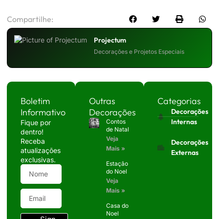
Compartilhe:
Projectum
Decorações e Projetos Especiais
Boletim
Outras
Categorias
Informativo
Decorações
Decorações
Internas
Contos
Fique por
de Natal
dentro!
Veja
Receba
Decorações
Mais »
atualizações
Externas
exclusivas.
Estação
do Noel
Veja
Mais »
Casa do
Noel