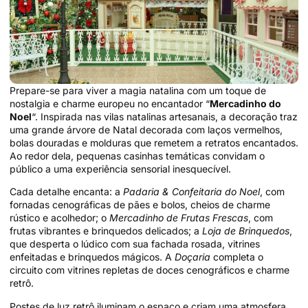
Prepare-se para viver a magia natalina com um toque de
nostalgia e charme europeu no encantador “
Mercadinho do
Noel
“. Inspirada nas vilas natalinas artesanais, a decoração traz
uma grande árvore de Natal decorada com laços vermelhos,
bolas douradas e molduras que remetem a retratos encantados.
Ao redor dela, pequenas casinhas temáticas convidam o
público a uma experiência sensorial inesquecível.
Cada detalhe encanta: a
Padaria & Confeitaria do Noel
, com
fornadas cenográficas de pães e bolos, cheios de charme
rústico e acolhedor; o
Mercadinho de Frutas Frescas
, com
frutas vibrantes e brinquedos delicados; a
Loja de Brinquedos
,
que desperta o lúdico com sua fachada rosada, vitrines
enfeitadas e brinquedos mágicos. A
Doçaria
completa o
circuito com vitrines repletas de doces cenográficos e charme
retrô.
Postes de luz retrô iluminam o espaço e criam uma atmosfera