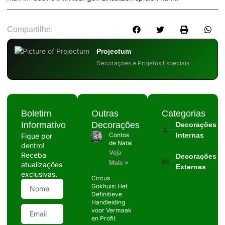
Compartilhe:
Projectum
Decorações e Projetos Especiais
Boletim
Outras
Categorias
Informativo
Decorações
Decorações
Contos
Internas
Fique por
de Natal
dentro!
Veja
Receba
Decorações
Mais »
atualizações
Externas
exclusivas.
Circus
Gokhuis: Het
Definitieve
Handleiding
voor Vermaak
en Profit