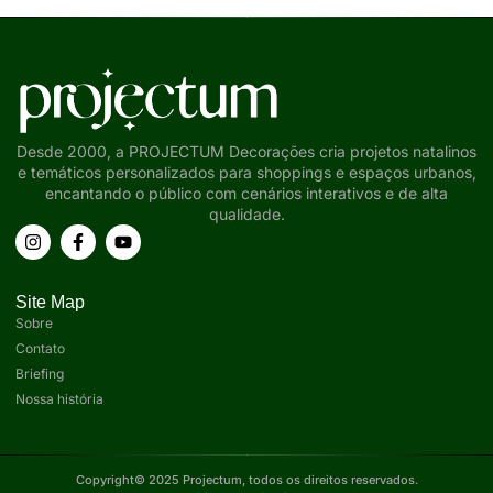
Desde 2000, a PROJECTUM Decorações cria projetos natalinos
e temáticos personalizados para shoppings e espaços urbanos,
encantando o público com cenários interativos e de alta
qualidade.
Site Map
Sobre
Contato
Briefing
Nossa história
Copyright© 2025 Projectum, todos os direitos reservados.