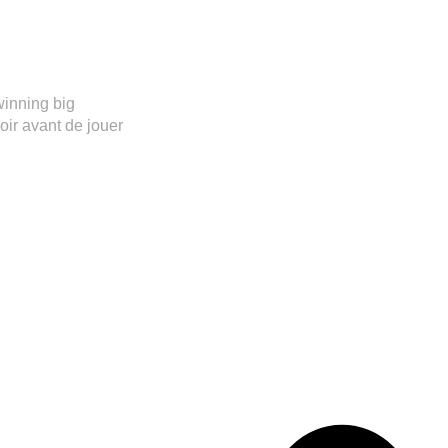
winning big
voir avant de jouer