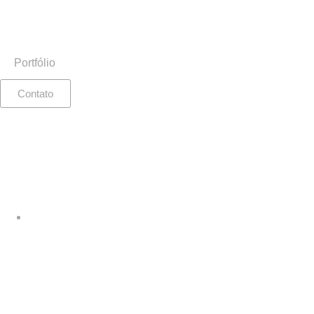
Portfólio
Contato