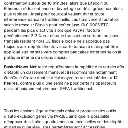
confirmation autour de 10 minutes, alors que Litecoin ou
Ethereum réduisent encore davantage ce délai grâce aux blocs
plus rapides – idéal pour ceux qui veulent éviter toute
interférence bancaire traditionnelle. Les frais varient toutefois
selon le réseau : Bitcoin peut coûter jusqu’à 0,0005 BTC
pendant les pics d’activité alors que PayPal facture
généralement 2‑3 % sur chaque transaction sortante au joueur
français résidant hors UE fiscale locale ne s’applique pas
toujours aux dépôts directs via carte bancaire mais peut être
appliqué aux retraits vers comptes bancaires externes selon la
politique interne du casino choisi .
BasketNews.Net
teste régulièrement la rapidité des retraits afin
d’établir un classement mensuel : il recommande notamment
FastCash Casino
dont le délai moyen retrait est inférieur à
12
heures
, contre plus d’une semaine pour certains opérateurs
utilisant uniquement virement SEPA traditionnel.
Gestion responsable du jeu
Tous les casinos légaux français doivent proposer des outils
d’auto‑exclusion gérés via l’ARJEL ainsi que la possibilité
d’imposer des limites quotidiennes ou mensuelles sur les dépôts
et pertes cumulées . Ces paramètres sont accessibles