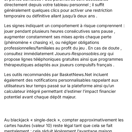
directement depuis votre tableau personnel ; il suffit
généralement quelques clics pour activer une restriction
temporaire ou définitive allant jusqu’à deux ans .
Les signes indiquant un comportement à risque comprennent :
jouer pendant plusieurs heures consécutives sans pause ,
augmenter constamment ses mises après chaque perte
(phénomène « chasing »), ou négliger obligations
professionnelles/familiales au profit du jeu . En cas de doute ,
consultez immédiatement
Joueurs‑Responsables.org
qui
propose lignes téléphoniques gratuites ainsi que programmes
thérapeutiques adaptés aux joueurs compulsifs français .
Les outils recommandés par BasketNews.Net incluent
également des notifications personnalisables rappelant aux
utilisateurs leur temps passé sur la plateforme ainsi qu’un
calculateur intégré permettant d’estimer l’impact financier
potentiel avant chaque dépôt majeur.
Stratégies de jeu gagnantes
Au blackjack « single‑deck », compter approximativement les
cartes hautes (valeur 10) reste légal tant que cela se fait
mentalement ; cela réduit légèrement l’avantage maison