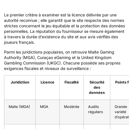
Choisir son premier casino en ligne
Le premier critère à examiner est la licence délivrée par une
autorité reconnue ; elle garantit que le site respecte des normes
strictes concernant le jeu équitable et la protection des données
personnelles. La réputation du fournisseur se mesure également
à travers la durée d’existence du site et aux avis vérifiés des
joueurs français.
Parmi les juridictions populaires, on retrouve Malte Gaming
Authority (MGA), Curaçao eGaming et la United Kingdom
Gambling Commission (UKGC). Chacune possède ses propres
exigences fiscales et niveaux de surveillance :
Juridiction
Licence
Fiscalité
Sécurité
Points f
des
données
Malte (MGA)
MGA
Modérée
Audits
Grande
réguliers
variété
d’opérat